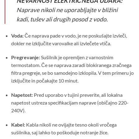
NEVARNOST ELEKTRIČNEGA UDARA:
Naprave nikoli ne uporabljajte v bližini
kadi, tušev ali drugih posod z vodo.
Voda:
Če naprava pade v vodo, je ne poskušajte izvleči,
dokler ne izključite varovalke ali izvlečete vtiča.
Pregrevanje:
Sušilnik je opremljen z varnostnim
termostatom. Če se naprava zaradi blokiranega zračnega
filtra pregreje, se bo samodejno izklopila. V tem primeru jo
izključite in počakajte 10 minut.
Napetost:
Pred uporabo v tujini preverite, ali lokalna
napetost ustreza specifikacijam naprave (običajno 220-
240V).
Kabel:
Kabla nikoli ne ovijajte tesno okoli vročega
sušilnika, saj lahko to poškoduje notranje žice.