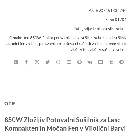
EAN:
5907451332740
Šifra:
01704
Kategorija:
Feni in sušilci za lase
Oznake:
fen 850W
,
feni za potovanja
,
lahki sušilec za lase
,
mali sušilnik
las
,
mini fen za lase
,
potovalni fen
,
potovalni sušilnik za lase
,
prenosni fen
,
zložljiv fen
,
zložljiv sušilnik za lase
OPIS
850W Zložljiv Potovalni Sušilnik za Lase –
Kompakten in Močan Fen v Vijolični Barvi