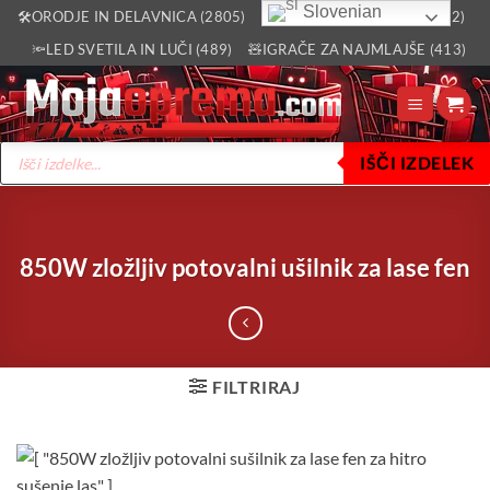
Skoči
Slovenian
🛠️ORODJE IN DELAVNICA (2805)
🏡VSE ZA DOM IN VRT (2512)
na
🔦LED SVETILA IN LUČI (489)
🧸IGRAČE ZA NAJMLAJŠE (413)
vsebino
Products
IŠČI IZDELEK
search
850W zložljiv potovalni ušilnik za lase fen
FILTRIRAJ