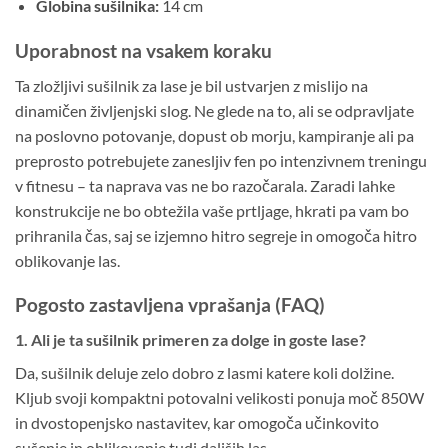
Globina sušilnika:
14 cm
Uporabnost na vsakem koraku
Ta zložljivi sušilnik za lase je bil ustvarjen z mislijo na
dinamičen življenjski slog. Ne glede na to, ali se odpravljate
na poslovno potovanje, dopust ob morju, kampiranje ali pa
preprosto potrebujete zanesljiv fen po intenzivnem treningu
v fitnesu – ta naprava vas ne bo razočarala. Zaradi lahke
konstrukcije ne bo obtežila vaše prtljage, hkrati pa vam bo
prihranila čas, saj se izjemno hitro segreje in omogoča hitro
oblikovanje las.
Pogosto zastavljena vprašanja (FAQ)
1. Ali je ta sušilnik primeren za dolge in goste lase?
Da, sušilnik deluje zelo dobro z lasmi katere koli dolžine.
Kljub svoji kompaktni potovalni velikosti ponuja moč 850W
in dvostopenjsko nastavitev, kar omogoča učinkovito
sušenje in oblikovanje tudi daljših las.