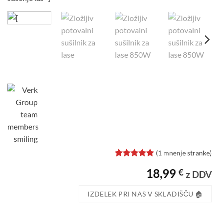
(
1
mnenje stranke)
Ocenjeno z
1
18,99
€
5
od 5 na
z DDV
podlagi
ocene
IZDELEK PRI NAS V SKLADIŠČU 🏠
stranke