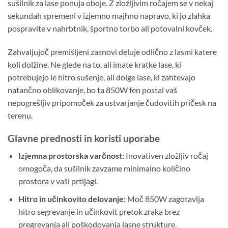
sušilnik za lase ponuja oboje. Z zložljivim ročajem se v nekaj
sekundah spremeni v izjemno majhno napravo, ki jo zlahka
pospravite v nahrbtnik, športno torbo ali potovalni kovček.
Zahvaljujoč premišljeni zasnovi deluje odlično z lasmi katere
koli dolžine. Ne glede na to, ali imate kratke lase, ki
potrebujejo le hitro sušenje, ali dolge lase, ki zahtevajo
natančno oblikovanje, bo ta 850W fen postal vaš
nepogrešljiv pripomoček za ustvarjanje čudovitih pričesk na
terenu.
Glavne prednosti in koristi uporabe
Izjemna prostorska varčnost:
Inovativen zložljiv ročaj
omogoča, da sušilnik zavzame minimalno količino
prostora v vaši prtljagi.
Hitro in učinkovito delovanje:
Moč 850W zagotavlja
hitro segrevanje in učinkovit pretok zraka brez
pregrevanja ali poškodovanja lasne strukture.