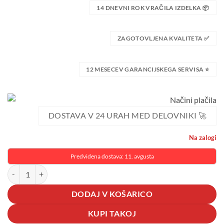
14 DNEVNI ROK VRAČILA IZDELKA 📦
ZAGOTOVLJENA KVALITETA ✅
12 MESECEV GARANCIJSKEGA SERVISA ⭐
DOSTAVA V 24 URAH MED DELOVNIKI 🚀
Na zalogi
Predvidena dostava: 11. avgusta
850W zložljiv potovalni ušilnik za lase fen količina
DODAJ V KOŠARICO
KUPI TAKOJ