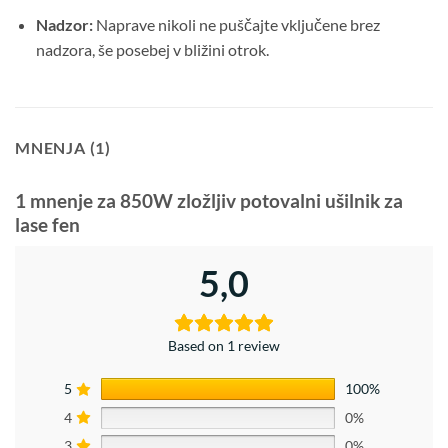
Nadzor:
Naprave nikoli ne puščajte vključene brez
nadzora, še posebej v bližini otrok.
MNENJA (1)
1 mnenje za
850W zložljiv potovalni ušilnik za
lase fen
5,0
Based on 1 review
5
100%
4
0%
3
0%