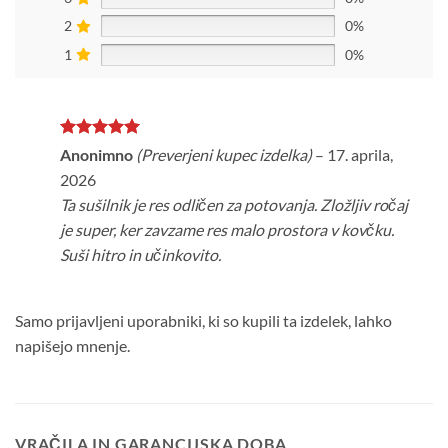
2
0%
1
0%
Ocenjeno
5
Anonimno
(Preverjeni kupec izdelka)
–
17. aprila,
od 5
2026
Ta sušilnik je res odličen za potovanja. Zložljiv ročaj
je super, ker zavzame res malo prostora v kovčku.
Suši hitro in učinkovito.
Samo prijavljeni uporabniki, ki so kupili ta izdelek, lahko
napišejo mnenje.
VRAČILA IN GARANCIJSKA DOBA