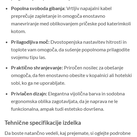
Popolna svoboda gibanja:
Vrtljiv napajalni kabel
preprečuje zapletanje in omogoča enostavno
manevriranje med oblikovanjem pričeske pod katerimkoli
kotom.
Prilagodljiva moč:
Dvostopenjska nastavitev hitrosti in
toplote vam omogoča, da sušenje popolnoma prilagodite
svojemu tipu las.
Praktično shranjevanje:
Priročen nosilec za obešanje
omogoča, da fen enostavno obesite v kopalnici ali hotelski
sobi, ko ga ne uporabljate.
Privlačen dizajn:
Elegantna vijolična barva in sodobna
ergonomska oblika zagotavljata, da je naprava ne le
funkcionalna, ampak tudi estetsko dovršena.
Tehnične specifikacije izdelka
Da boste natančno vedeli, kaj prejemate, si oglejte podrobne