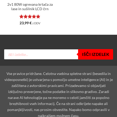
2v1 80W ogrevana krtača za
lase in sušilnik LCD črn
Ocenjeno
5
23,99
€
z DDV
od 5
Products
IŠČI IZDELEK
search
Vse pravice pridržane. Celotna vsebina spletne strani (besedila in
videoposnetki) je ustvarjena s pomočjo umetne inteligence (AI) in je
zaščitena z avtorskimi pravicami. Prizadevamo si objavljati
izključno preverjene, točne podatke in slikovno gradivo. Zaradi
narave AI tehnologije pa ne moremo v celoti jamčiti za popolno
brezhibnost vseh informacij. Če na strani odkrijete napake ali
pomanjkljivosti, nas prosim obvestite. Napako bomo odpravili v
najkrajšem možnem času.