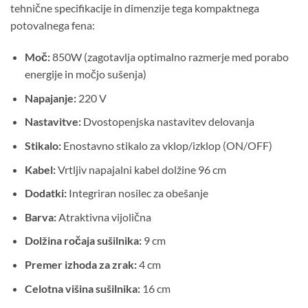
tehnične specifikacije in dimenzije tega kompaktnega
potovalnega fena:
Moč:
850W (zagotavlja optimalno razmerje med porabo
energije in močjo sušenja)
Napajanje:
220 V
Nastavitve:
Dvostopenjska nastavitev delovanja
Stikalo:
Enostavno stikalo za vklop/izklop (ON/OFF)
Kabel:
Vrtljiv napajalni kabel dolžine 96 cm
Dodatki:
Integriran nosilec za obešanje
Barva:
Atraktivna vijolična
Dolžina ročaja sušilnika:
9 cm
Premer izhoda za zrak:
4 cm
Celotna višina sušilnika:
16 cm