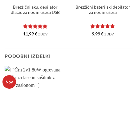
Brezžični aku. depilator
Brezžični baterijski depilator
dlačic za nos in ušesa USB
za nos in ušesa
Ocenjeno
5
Ocenjeno
5
11,99
€
9,99
€
z DDV
z DDV
od 5
od 5
PODOBNI IZDELKI
Nov