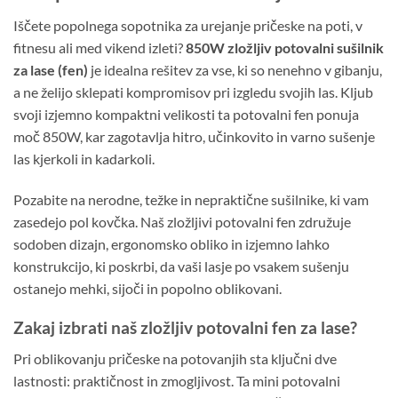
Iščete popolnega sopotnika za urejanje pričeske na poti, v
fitnesu ali med vikend izleti?
850W zložljiv potovalni sušilnik
za lase (fen)
je idealna rešitev za vse, ki so nenehno v gibanju,
a ne želijo sklepati kompromisov pri izgledu svojih las. Kljub
svoji izjemno kompaktni velikosti ta potovalni fen ponuja
moč 850W, kar zagotavlja hitro, učinkovito in varno sušenje
las kjerkoli in kadarkoli.
Pozabite na nerodne, težke in nepraktične sušilnike, ki vam
zasedejo pol kovčka. Naš zložljivi potovalni fen združuje
sodoben dizajn, ergonomsko obliko in izjemno lahko
konstrukcijo, ki poskrbi, da vaši lasje po vsakem sušenju
ostanejo mehki, sijoči in popolno oblikovani.
Zakaj izbrati naš zložljiv potovalni fen za lase?
Pri oblikovanju pričeske na potovanjih sta ključni dve
lastnosti: praktičnost in zmogljivost. Ta mini potovalni