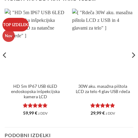
TOP IZDELEK
Nov
HD 5m IP67 USB 6LED
30W aku. masažna pištola
endoskopska inšpekcijska
LCD za telo 4 glav USB rdeča
kamera LCD
Ocenjeno
5
Ocenjeno
5
59,99
€
29,99
€
z DDV
z DDV
od 5
od 5
PODOBNI IZDELKI