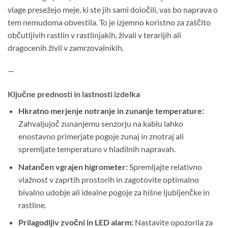
vlage presežejo meje, ki ste jih sami določili, vas bo naprava o
tem nemudoma obvestila. To je izjemno koristno za zaščito
občutljivih rastlin v rastlinjakih, živali v terarijih ali
dragocenih živil v zamrzovalnikih.
—
Ključne prednosti in lastnosti izdelka
Hkratno merjenje notranje in zunanje temperature:
Zahvaljujoč zunanjemu senzorju na kablu lahko
enostavno primerjate pogoje zunaj in znotraj ali
spremljate temperaturo v hladilnih napravah.
Natančen vgrajen higrometer:
Spremljajte relativno
vlažnost v zaprtih prostorih in zagotovite optimalno
bivalno udobje ali idealne pogoje za hišne ljubljenčke in
rastline.
Prilagodljiv zvočni in LED alarm:
Nastavite opozorila za