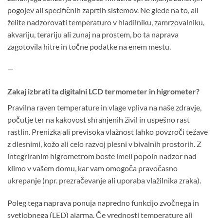
pogojev ali specifičnih zaprtih sistemov. Ne glede na to, ali
želite nadzorovati temperaturo v hladilniku, zamrzovalniku,
akvariju, terariju ali zunaj na prostem, bo ta naprava
zagotovila hitre in točne podatke na enem mestu.
—
Zakaj izbrati ta digitalni LCD termometer in higrometer?
Pravilna raven temperature in vlage vpliva na naše zdravje,
počutje ter na kakovost shranjenih živil in uspešno rast
rastlin. Prenizka ali previsoka vlažnost lahko povzroči težave
z dlesnimi, kožo ali celo razvoj plesni v bivalnih prostorih. Z
integriranim higrometrom boste imeli popoln nadzor nad
klimo v vašem domu, kar vam omogoča pravočasno
ukrepanje (npr. prezračevanje ali uporaba vlažilnika zraka).
Poleg tega naprava ponuja napredno funkcijo zvočnega in
svetlobnega (LED) alarma. Če vrednosti temperature ali