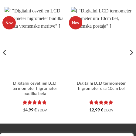
Nov
Nov
Digitalni osvetljen LCD
Digitalni LCD termometer
termometer higrometer
higrometer ura 10cm bel
budilka bela
Ocenjeno
5
Ocenjeno
5
14,99
€
12,99
€
z DDV
z DDV
od 5
od 5