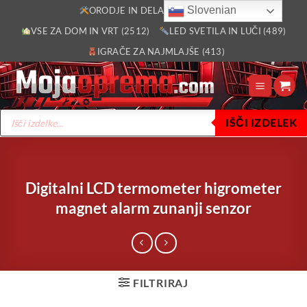
Skoči
Slovenian
ORODJE IN DELAVNICA (2805)
na
VSE ZA DOM IN VRT (2512)
LED SVETILA IN LUČI (489)
vsebino
IGRAČE ZA NAJMLAJŠE (413)
Products
IŠČI IZDELEK
search
Digitalni LCD termometer higrometer
magnet alarm zunanji senzor
FILTRIRAJ