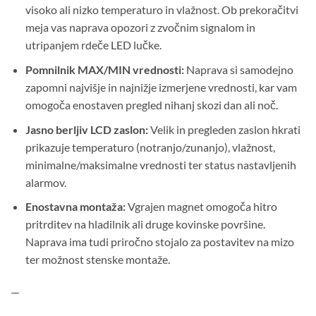
visoko ali nizko temperaturo in vlažnost. Ob prekoračitvi
meja vas naprava opozori z zvočnim signalom in
utripanjem rdeče LED lučke.
Pomnilnik MAX/MIN vrednosti:
Naprava si samodejno
zapomni najvišje in najnižje izmerjene vrednosti, kar vam
omogoča enostaven pregled nihanj skozi dan ali noč.
Jasno berljiv LCD zaslon:
Velik in pregleden zaslon hkrati
prikazuje temperaturo (notranjo/zunanjo), vlažnost,
minimalne/maksimalne vrednosti ter status nastavljenih
alarmov.
Enostavna montaža:
Vgrajen magnet omogoča hitro
pritrditev na hladilnik ali druge kovinske površine.
Naprava ima tudi priročno stojalo za postavitev na mizo
ter možnost stenske montaže.
—