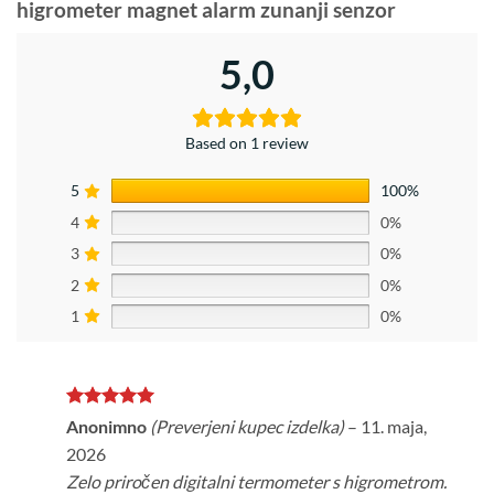
higrometer magnet alarm zunanji senzor
5,0
Based on 1 review
5
100%
4
0%
3
0%
2
0%
1
0%
Ocenjeno
5
Anonimno
(Preverjeni kupec izdelka)
–
11. maja,
od 5
2026
Zelo priročen digitalni termometer s higrometrom.