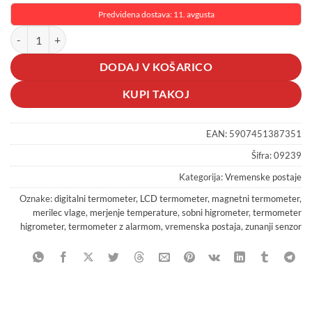
Predvidena dostava: 11. avgusta
Digitalni LCD termometer higrometer magnet alarm zunanji senzor ko
DODAJ V KOŠARICO
KUPI TAKOJ
EAN:
5907451387351
Šifra:
09239
Kategorija:
Vremenske postaje
Oznake:
digitalni termometer
,
LCD termometer
,
magnetni termometer
,
merilec vlage
,
merjenje temperature
,
sobni higrometer
,
termometer
higrometer
,
termometer z alarmom
,
vremenska postaja
,
zunanji senzor