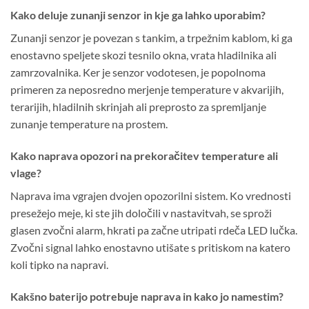
Kako deluje zunanji senzor in kje ga lahko uporabim?
Zunanji senzor je povezan s tankim, a trpežnim kablom, ki ga
enostavno speljete skozi tesnilo okna, vrata hladilnika ali
zamrzovalnika. Ker je senzor vodotesen, je popolnoma
primeren za neposredno merjenje temperature v akvarijih,
terarijih, hladilnih skrinjah ali preprosto za spremljanje
zunanje temperature na prostem.
Kako naprava opozori na prekoračitev temperature ali
vlage?
Naprava ima vgrajen dvojen opozorilni sistem. Ko vrednosti
presežejo meje, ki ste jih določili v nastavitvah, se sproži
glasen zvočni alarm, hkrati pa začne utripati rdeča LED lučka.
Zvočni signal lahko enostavno utišate s pritiskom na katero
koli tipko na napravi.
Kakšno baterijo potrebuje naprava in kako jo namestim?