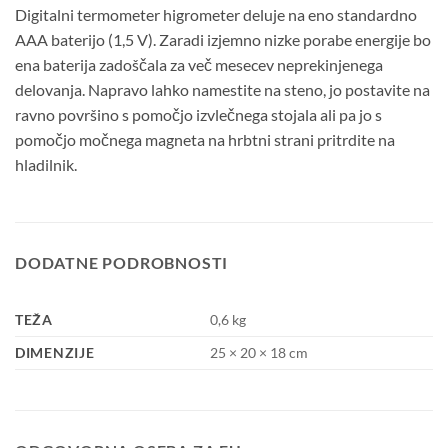
Digitalni termometer higrometer deluje na eno standardno
AAA baterijo (1,5 V). Zaradi izjemno nizke porabe energije bo
ena baterija zadoščala za več mesecev neprekinjenega
delovanja. Napravo lahko namestite na steno, jo postavite na
ravno površino s pomočjo izvlečnega stojala ali pa jo s
pomočjo močnega magneta na hrbtni strani pritrdite na
hladilnik.
DODATNE PODROBNOSTI
TEŽA
0,6 kg
DIMENZIJE
25 × 20 × 18 cm