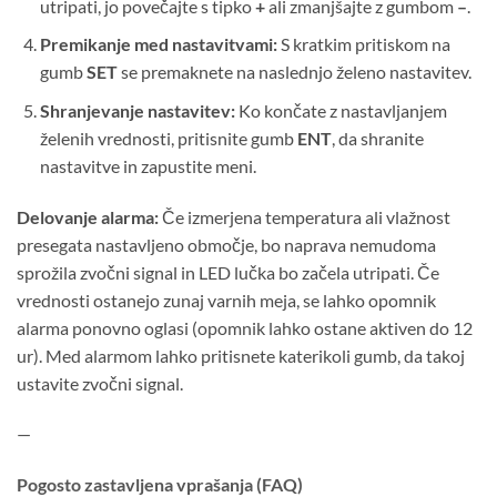
utripati, jo povečajte s tipko
+
ali zmanjšajte z gumbom
–
.
Premikanje med nastavitvami:
S kratkim pritiskom na
gumb
SET
se premaknete na naslednjo želeno nastavitev.
Shranjevanje nastavitev:
Ko končate z nastavljanjem
želenih vrednosti, pritisnite gumb
ENT
, da shranite
nastavitve in zapustite meni.
Delovanje alarma:
Če izmerjena temperatura ali vlažnost
presegata nastavljeno območje, bo naprava nemudoma
sprožila zvočni signal in LED lučka bo začela utripati. Če
vrednosti ostanejo zunaj varnih meja, se lahko opomnik
alarma ponovno oglasi (opomnik lahko ostane aktiven do 12
ur). Med alarmom lahko pritisnete katerikoli gumb, da takoj
ustavite zvočni signal.
—
Pogosto zastavljena vprašanja (FAQ)