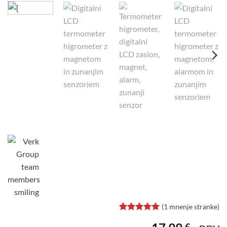
(
1
mnenje stranke)
Ocenjeno z
1
€
5
od 5 na