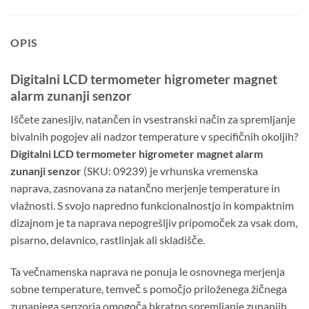
OPIS
Digitalni LCD termometer higrometer magnet
alarm zunanji senzor
Iščete zanesljiv, natančen in vsestranski način za spremljanje
bivalnih pogojev ali nadzor temperature v specifičnih okoljih?
Digitalni LCD termometer higrometer magnet alarm
zunanji senzor
(SKU: 09239) je vrhunska vremenska
naprava, zasnovana za natančno merjenje temperature in
vlažnosti. S svojo napredno funkcionalnostjo in kompaktnim
dizajnom je ta naprava nepogrešljiv pripomoček za vsak dom,
pisarno, delavnico, rastlinjak ali skladišče.
Ta večnamenska naprava ne ponuja le osnovnega merjenja
sobne temperature, temveč s pomočjo priloženega žičnega
zunanjega senzorja omogoča hkratno spremljanje zunanjih