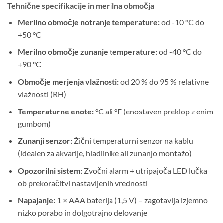
Tehnične specifikacije in merilna območja
Merilno območje notranje temperature:
od -10 °C do
+50 °C
Merilno območje zunanje temperature:
od -40 °C do
+90 °C
Območje merjenja vlažnosti:
od 20 % do 95 % relativne
vlažnosti (RH)
Temperaturne enote:
°C ali °F (enostaven preklop z enim
gumbom)
Zunanji senzor:
Žični temperaturni senzor na kablu
(idealen za akvarije, hladilnike ali zunanjo montažo)
Opozorilni sistem:
Zvočni alarm + utripajoča LED lučka
ob prekoračitvi nastavljenih vrednosti
Napajanje:
1 × AAA baterija (1,5 V) – zagotavlja izjemno
nizko porabo in dolgotrajno delovanje