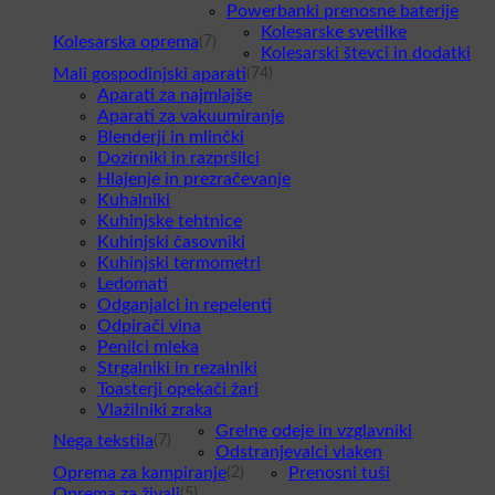
Powerbanki prenosne baterije
Kolesarske svetilke
Kolesarska oprema
(7)
Kolesarski števci in dodatki
Mali gospodinjski aparati
(74)
Aparati za najmlajše
Aparati za vakuumiranje
Blenderji in mlinčki
Dozirniki in razpršilci
Hlajenje in prezračevanje
Kuhalniki
Kuhinjske tehtnice
Kuhinjski časovniki
Kuhinjski termometri
Ledomati
Odganjalci in repelenti
Odpirači vina
Penilci mleka
Strgalniki in rezalniki
Toasterji opekači žari
Vlažilniki zraka
Grelne odeje in vzglavniki
Nega tekstila
(7)
Odstranjevalci vlaken
Oprema za kampiranje
Prenosni tuši
(2)
Oprema za živali
(5)