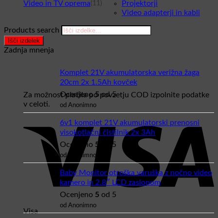
Video in TV oprema
Projektorji
(11)
Video adapterji in kabli
Products search
Išči izdelek
Zadnja mnenja
Komplet 21V akumulatorska verižna žaga
20cm 2x 1.5Ah kovček
Ocenjeno
5
od 5
Za možnost plačila po povzetju COD izpolnite podatke
v celoti.
od Anonimno
6v1 komplet 21V akumulatorski prenosni
visokotlačni čistilnik 2x 3Ah
Ocenjeno
5
od 5
od Anonimno
Baby Monitor otroška varuška z nočno video
kamero in 2.8″ LCD zaslonom
Ocenjeno
5
od 5
od Anonimno
Visa