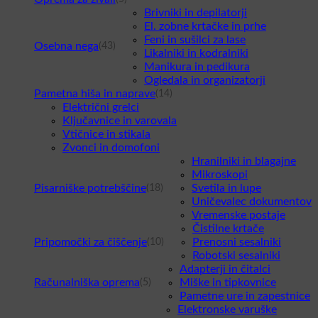
Brivniki in depilatorji
El. zobne krtačke in prhe
Feni in sušilci za lase
Osebna nega
(43)
Likalniki in kodralniki
Manikura in pedikura
Ogledala in organizatorji
Pametna hiša in naprave
(14)
Električni grelci
Ključavnice in varovala
Vtičnice in stikala
Zvonci in domofoni
Hranilniki in blagajne
Mikroskopi
Pisarniške potrebščine
Svetila in lupe
(18)
Uničevalec dokumentov
Vremenske postaje
Čistilne krtače
Pripomočki za čiščenje
Prenosni sesalniki
(10)
Robotski sesalniki
Adapterji in čitalci
Računalniška oprema
Miške in tipkovnice
(5)
Pametne ure in zapestnice
Elektronske varuške