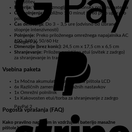
sprostitev
Baterija:
Vgrajena zmogljiva litij-ionska polnilna baterija
Čas polnjenja:
Približno 120 minut (pred prvo uporabo
polnite vsaj 2 uri)
Čas delovanja:
Do 3 – 3,5 ure (odvisno od izbrane
stopnje intenzivnosti)
Polnjenje:
Preko priloženega omrežnega napajalnika AC
100–240 V, 50/60 Hz
Google Pay
Dimenzije (brez konic):
24,5 cm x 17,5 cm x 6,5 cm
Shranjevanje:
Priložen praktičen etui (ovitek z zadrgo)
za shranjevanje in transport
Vsebina paketa
1x Močna akumulatorska masažna pištola LCD
6x Različnih zamenljivih masažnih nastavkov
1x Omrežni polnilnik
1x Kakovosten etui/torba za shranjevanje z zadrgo
PayPal 2
Pogosta vprašanja (FAQ)
Kako pravilno napolnim in vzdržujem baterijo masažne
pištole?