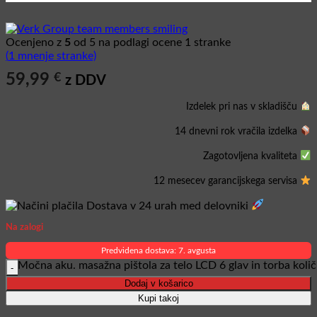
Ocenjeno z
5
od 5 na podlagi ocene
1
stranke
(
1
mnenje stranke)
59,99
€
z DDV
Izdelek pri nas v skladišču
14 dnevni rok vračila izdelka
Zagotovljena kvaliteta
12 mesecev garancijskega servisa
Dostava v 24 urah med delovniki
Na zalogi
Predvidena dostava: 7. avgusta
Močna aku. masažna pištola za telo LCD 6 glav in torba količ
Dodaj v košarico
Kupi takoj