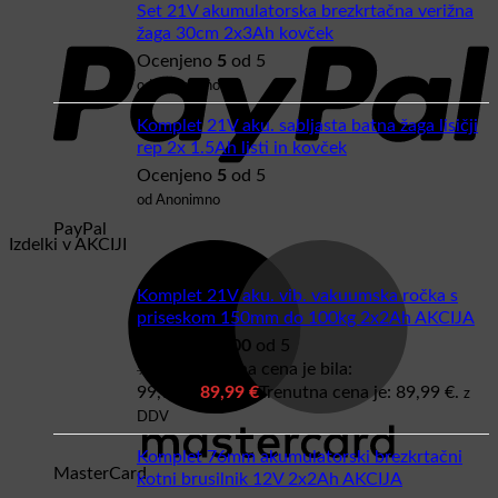
Set 21V akumulatorska brezkrtačna verižna
žaga 30cm 2x3Ah kovček
Ocenjeno
5
od 5
od Anonimno
Komplet 21V aku. sabljasta batna žaga lisičji
rep 2x 1.5Ah listi in kovček
Ocenjeno
5
od 5
od Anonimno
PayPal
Izdelki v AKCIJI
Komplet 21V aku. vib. vakuumska ročka s
priseskom 150mm do 100kg 2x2Ah AKCIJA
Ocenjeno
5.00
od 5
99,99
€
Izvirna cena je bila:
99,99 €.
89,99
€
Trenutna cena je: 89,99 €.
z
DDV
Komplet 76mm akumulatorski brezkrtačni
MasterCard
kotni brusilnik 12V 2x2Ah AKCIJA