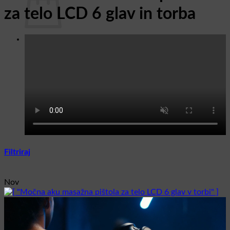
za telo LCD 6 glav in torba
V košarici ni izdelkov.
Nazaj v trgovino
Filtriraj
Nov