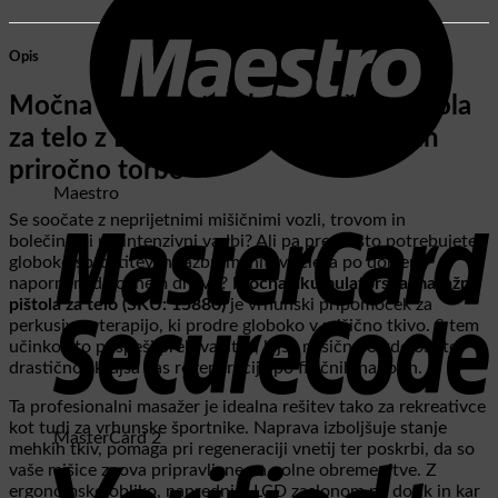
Opis
Močna akumulatorska masažna pištola
za telo z LCD zaslonom, 6 glavami in
priročno torbo
Maestro
Se soočate z neprijetnimi mišičnimi vozli, trovom in
bolečinami po intenzivni vadbi? Ali pa preprosto potrebujete
globoko sprostitev in razbremenitev telesa po dolgem,
napornem delovnem dnevu?
Močna akumulatorska masažna
pištola za telo (SKU: 15880)
je vrhunski pripomoček za
perkusivno terapijo, ki prodre globoko v mišično tkivo. S tem
učinkovito pospeši prekrvavitev, lajša mišično otrdelost ter
drastično skrajša čas regeneracije po fizičnih naporih.
Ta profesionalni masažer je idealna rešitev tako za rekreativce
kot tudi za vrhunske športnike. Naprava izboljšuje stanje
MasterCard 2
mehkih tkiv, pomaga pri regeneraciji vnetij ter poskrbi, da so
vaše mišice znova pripravljene na polne obremenitve. Z
ergonomsko obliko, naprednim LCD zaslonom na dotik in kar