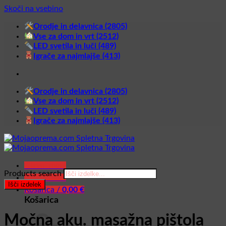
Skoči na vsebino
Orodje in delavnica (2805)
Vse za dom in vrt (2512)
LED svetila in luči (489)
Igrače za najmlajše (413)
Orodje in delavnica (2805)
Vse za dom in vrt (2512)
LED svetila in luči (489)
Igrače za najmlajše (413)
Glavni meni
Products search
Glavni meni
Išči izdelek
Košarica /
0,00
€
Košarica
Močna aku. masažna pištola