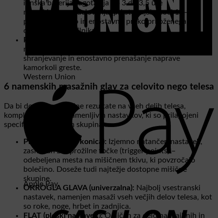
ionska baterija zagotavlja do 3 do 3,5 ure
neprekinjenega delovanja (pri stopnjah moči 10–15),
polni pa se hitro in enostavno preko priloženega
omrežnega polnilnika.
Popoln komplet s torbo:
Vsebuje 6 različnih namenskih
nastavkov in praktičen etui z zadrgo, ki omogoča varno
shranjevanje in enostavno prenašanje naprave
kamorkoli greste.
Western Union
6 namenskih masažnih glav za celovito nego telesa
Da bi dosegli optimalne rezultate na vseh delih telesa,
komplet vsebuje 6 zamenljivih nastavkov, ki so prilagojeni
specifičnim mišičnim skupinam:
PRST (natančna konica):
Izjemno natančen nastavek,
zasnovan za sprožilne točke (trigger points) –
odebeljena mesta na mišičnem tkivu, ki povzročajo
bolečino. Doseže tudi najtežje dostopne mišične
skupine.
Apple Pay
OKROGLA GLAVA (univerzalna):
Najbolj vsestranski
nastavek, namenjen masaži vseh večjih delov telesa, kot
so roke, noge, hrbet in zadnjica.
FLAT (ploski nastavek):
Odličen za delo na majhnih in