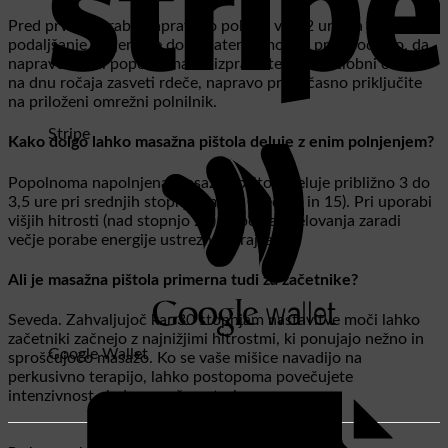
Pred prvo uporabo naprave jo polnite vsaj 2 uri. Za
podaljšanje življenjske dobe baterije močno priporočamo, da
naprave nikoli popolnoma ne izpraznite. Ko svetlobni obroč
na dnu ročaja zasveti rdeče, napravo pravočasno priključite
na priloženi omrežni polnilnik.
Stripe
Kako dolgo lahko masažna pištola deluje z enim polnjenjem?
Popolnoma napolnjena masažna pištola deluje približno 3 do
3,5 ure pri srednjih stopnjah moči (med 10 in 15). Pri uporabi
višjih hitrosti (nad stopnjo 20) se bo čas delovanja zaradi
večje porabe energije ustrezno skrajšal.
Ali je masažna pištola primerna tudi za začetnike?
Seveda. Zahvaljujoč kar 30 stopnjam nastavitve moči lahko
začetniki začnejo z najnižjimi hitrostmi, ki ponujajo nežno in
Google Wallet
sproščujočo masažo. Ko se vaše mišice navadijo na
perkusivno terapijo, lahko postopoma povečujete
intenzivnost glede na vaše potrebe.