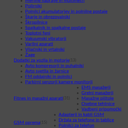
Merilne naprave in multimetri
Polirniki
Polnilci akumulatorjev in polnilne postaje
Škarje in obrezovalniki
Škropilnice
Spajkalnik in spajkalne postaje
Toplotni feni
Vakuumski vibratorji
Varilni aparati
Vijačniki in vrtalniki
Žage
Dodatki za vozila in motorje
(13)
Avto kompresorji in puhalniki
Avto svetila in žarnice
FM oddajniki in polnilci
Parkirni senzorji kamere monitorji
EMS masažerji
Grelni masažerji
Fitnes in masažni aparati
Masažne pištole
(31)
Osebne tehtnice
Vadbeni pripomočki
Adapterji in kabli GSM
Držala za telefone in tablice
GSM oprema
(15)
Polnilci za telefon