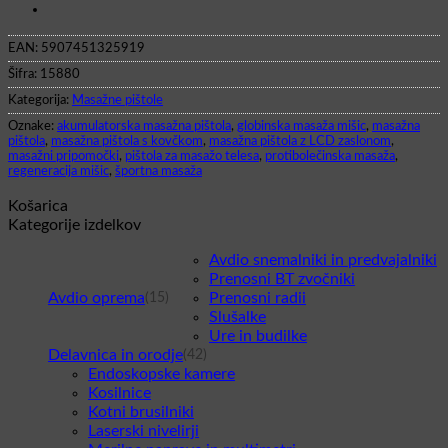
EAN:
5907451325919
Šifra:
15880
Kategorija:
Masažne pištole
Oznake:
akumulatorska masažna pištola
,
globinska masaža mišic
,
masažna
pištola
,
masažna pištola s kovčkom
,
masažna pištola z LCD zaslonom
,
masažni pripomočki
,
pištola za masažo telesa
,
protibolečinska masaža
,
regeneracija mišic
,
športna masaža
Košarica
Kategorije izdelkov
Avdio snemalniki in predvajalniki
Prenosni BT zvočniki
Avdio oprema
Prenosni radii
(15)
Slušalke
Ure in budilke
Delavnica in orodje
(42)
Endoskopske kamere
Kosilnice
Kotni brusilniki
Laserski nivelirji