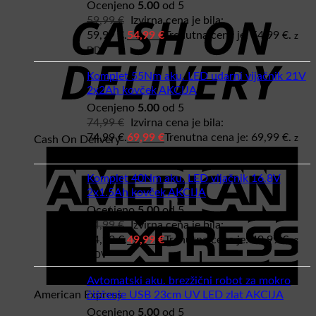
Ocenjeno
5.00
od 5
59,99
€
Izvirna cena je bila:
59,99 €.
54,99
€
Trenutna cena je: 54,99 €.
z
DDV
Komplet 55Nm aku. LED udarni vijačnik 21V
2x2Ah kovček AKCIJA
Ocenjeno
5.00
od 5
74,99
€
Izvirna cena je bila:
74,99 €.
69,99
€
Trenutna cena je: 69,99 €.
z
Cash On Delivery
DDV
Komplet 40Nm aku. LED vijačnik 16.8V
2x1.5Ah kovček AKCIJA
Ocenjeno
5.00
od 5
54,99
€
Izvirna cena je bila:
54,99 €.
49,99
€
Trenutna cena je: 49,99 €.
z
DDV
Avtomatski aku. brezžični robot za mokro
čiščenje USB 23cm UV LED zlat AKCIJA
American Express
Ocenjeno
5.00
od 5