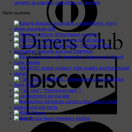
opremo za popolno sprostitev na prostem
Naše znamke:
Dinners Club
Discover