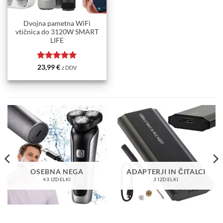
Dvojna pametna WiFi
vtičnica do 3120W SMART
LIFE
Ocenjeno
5
23,99
€
z DDV
od 5
OSEBNA NEGA
ADAPTERJI IN ČITALCI
43 IZDELKI
3 IZDELKI