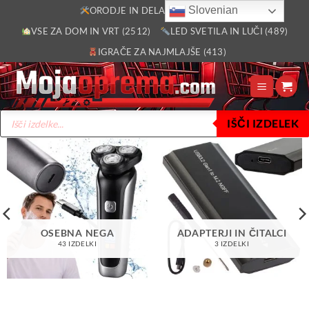
Skoči
Slovenian
ORODJE IN DELAVNICA (2805)
na
VSE ZA DOM IN VRT (2512)
LED SVETILA IN LUČI (489)
vsebino
IGRAČE ZA NAJMLAJŠE (413)
Products
IŠČI IZDELEK
search
OSEBNA NEGA
ADAPTERJI IN ČITALCI
43 IZDELKI
3 IZDELKI