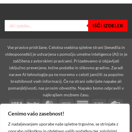
Products
IŠČI IZDELEK
search
Vse pravice pridržane. Celotna vsebina spletne strani (besedila in
videoposnetki) je ustvarjena s pomočjo umetne inteligence (AI) in je
zaščitena z avtorskimi pravicami. Prizadevamo si objavljati
izključno preverjene, točne podatke in slikovno gradivo. Zaradi
narave AI tehnologije pa ne moremo v celoti jamčiti za popolno
brezhibnost vseh informacij. Če na strani odkrijete napake ali
pomanjkljivosti, nas prosim obvestite. Napako bomo odpravili v
najkrajšem možnem času.
Visa
PayPal
MasterCard
Cash
American
Bank
Credi
On
Express
Transfer
Card
Cenimo vašo zasebnost!
Dinners
Discover
Maestro
MasterCard
Visa
Visa
West
Delivery
Club
2
2
Electron
Unio
Apple
Cash
Credit
Google
PayPal
Stripe
Googl
Z nadaljevanjem uporabe naše spletne trgovine, se strinjate z
Pay
on
Card
Pay
2
Walle
uporabo piškotkov in obdelavo vaših podatkov ter splošnimi