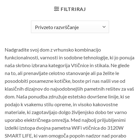
FILTRIRAJ
Nadgradite svoj dom z vrhunsko kombinacijo
funkcionalnosti, varnosti in sodobne tehnologije, ki jo ponuja
naša skrbno izbrana kategorija Vtičnice in stikala. Ne glede
na to, ali prenavljate celotno stanovanje ali pa želite le
posodobiti posamezne kotičke, boste pri nas našli vse od
klasičnih dizajnov do najsodobnejših pametnih rešitev za vaš
dom. Naša ponudba združuje estetsko dovršene linije, ki se
podajo k vsakemu stilu opreme, in visoko kakovostne
materiale, ki zagotavljajo dolgo življenjsko dobo ter varno
uporabo električnega omrežja. Med najbolj priljubljenimi
izdelki izstopa dvojna pametna WiFi vtičnica do 3120W
SMART LIFE, ki vam omogoča popoln nadzor nad porabo