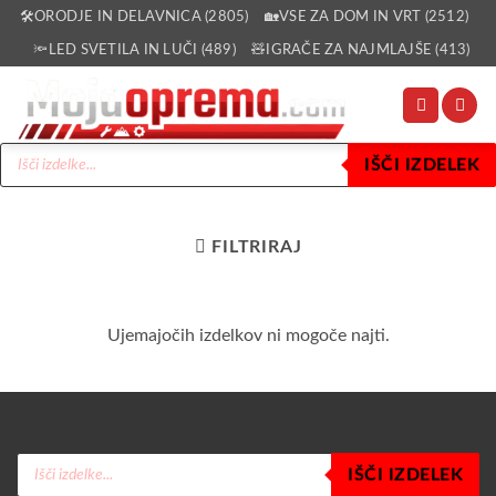
Skoči
🛠️ORODJE IN DELAVNICA (2805)
🏡VSE ZA DOM IN VRT (2512)
na
🔦LED SVETILA IN LUČI (489)
🧸IGRAČE ZA NAJMLAJŠE (413)
vsebino
Products
IŠČI IZDELEK
search
FILTRIRAJ
Ujemajočih izdelkov ni mogoče najti.
Products
IŠČI IZDELEK
search