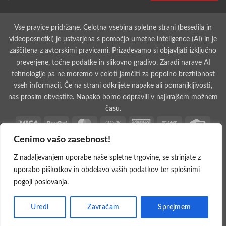
Vse pravice pridržane. Celotna vsebina spletne strani (besedila in
videoposnetki) je ustvarjena s pomočjo umetne inteligence (AI) in je
zaščitena z avtorskimi pravicami. Prizadevamo si objavljati izključno
preverjene, točne podatke in slikovno gradivo. Zaradi narave AI
tehnologije pa ne moremo v celoti jamčiti za popolno brezhibnost
vseh informacij. Če na strani odkrijete napake ali pomanjkljivosti,
nas prosim obvestite. Napako bomo odpravili v najkrajšem možnem
času.
Visa
PayPal
MasterCard
Cash
American
Bank
Credit
On
Express
Transfer
Card
Cenimo vašo zasebnost!
Dinners
Discover
Maestro
MasterCard
Visa
Visa
West
Delivery
Club
2
2
Electron
Union
Apple
Cash
Credit
Google
PayPal
Stripe
Googl
Z nadaljevanjem uporabe naše spletne trgovine, se strinjate z
Pay
on
Card
Pay
2
Walle
uporabo piškotkov in obdelavo vaših podatkov ter splošnimi
Invoice
Rechung
Pickup
2
pogoji poslovanja.
MOJAoprema.com 2026 ©
Spletna Trgovina, Na žago 32, 8351
Uredi
Zavračam
Sprejmem
Straža, Slovenija