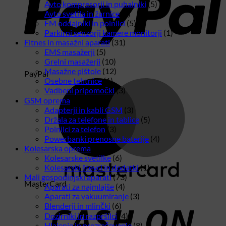
Avto kompresorji in puhalniki
(5)
Avto svetila in žarnice
(2)
FM oddajniki in polnilci
(5)
Parkirni senzorji kamere monitorji
(1)
Fitnes in masažni aparati
(31)
EMS masažerji
(5)
Grelni masažerji
(10)
Masažne pištole
(12)
PayPal
Osebne tehtnice
(1)
Vadbeni pripomočki
(3)
GSM oprema
(15)
Adapterji in kabli GSM
(3)
Držala za telefone in tablice
(5)
Polnilci za telefon
(3)
Powerbanki prenosne baterije
(4)
Kolesarska oprema
(7)
Kolesarske svetilke
(6)
Kolesarski števci in dodatki
(1)
Mali gospodinjski aparati
(73)
MasterCard
Aparati za najmlajše
(4)
Aparati za vakuumiranje
(3)
Blenderji in mlinčki
(6)
Dozirniki in razpršilci
(4)
Hlajenje in prezračevanje
(8)