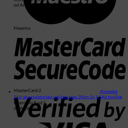
od Anonimno
Maestro
MasterCard 2
Komplet
21V akumulatorska verižna žaga 20cm 2x 1.5Ah kovček
Ocenjeno
5
od 5
od Anonimno