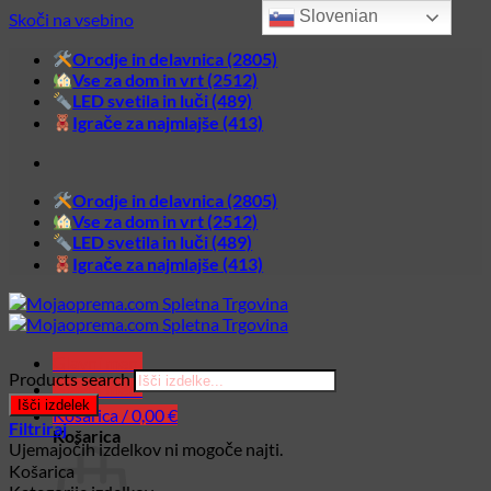
Slovenian
Skoči na vsebino
Orodje in delavnica (2805)
Vse za dom in vrt (2512)
LED svetila in luči (489)
Igrače za najmlajše (413)
Orodje in delavnica (2805)
Vse za dom in vrt (2512)
LED svetila in luči (489)
Igrače za najmlajše (413)
Glavni meni
Products search
Glavni meni
Išči izdelek
Košarica /
0,00
€
Filtriraj
Košarica
Ujemajočih izdelkov ni mogoče najti.
Košarica