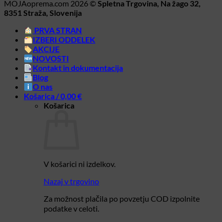
MOJAoprema.com 2026 ©
Spletna Trgovina, Na žago 32,
8351 Straža, Slovenija
PRVA STRAN
IZBERI ODDELEK
AKCIJE
NOVOSTI
Kontakt in dokumentacija
Blog
O nas
Košarica /
0,00
€
Košarica
V košarici ni izdelkov.
Nazaj v trgovino
Za možnost plačila po povzetju COD izpolnite
podatke v celoti.