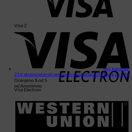
Visa 2
6v1 komplet
21V akumulatorski prenosni visokotlačni čistilnik 2x 3Ah
Ocenjeno
5
od 5
od Anonimno
Visa Electron