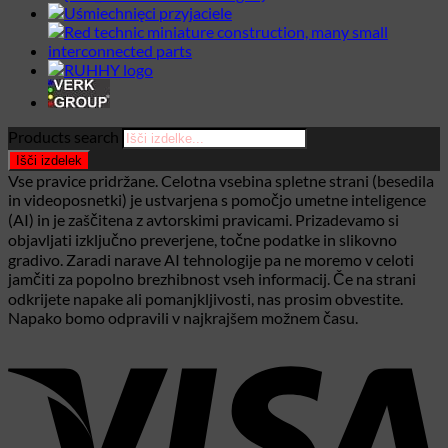
Products search
Išči izdelek
Vse pravice pridržane. Celotna vsebina spletne strani (besedila
in videoposnetki) je ustvarjena s pomočjo umetne inteligence
(AI) in je zaščitena z avtorskimi pravicami. Prizadevamo si
objavljati izključno preverjene, točne podatke in slikovno
gradivo. Zaradi narave AI tehnologije pa ne moremo v celoti
jamčiti za popolno brezhibnost vseh informacij. Če na strani
odkrijete napake ali pomanjkljivosti, nas prosim obvestite.
Napako bomo odpravili v najkrajšem možnem času.