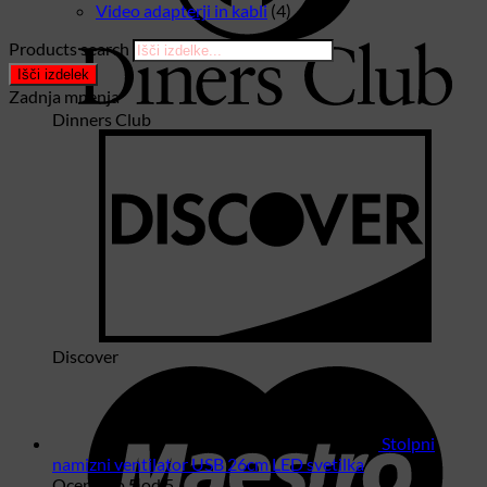
Video adapterji in kabli
(4)
Products search
Išči izdelek
Zadnja mnenja
Dinners Club
Discover
Stolpni
namizni ventilator USB 26cm LED svetilka
Ocenjeno
5
od 5