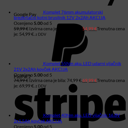
Komplet 76mm akumulatorski
Google Pay
brezkrtačni kotni brusilnik 12V 2x2Ah AKCIJA
Ocenjeno
5.00
od 5
59,99
€
Izvirna cena je bila: 59,99 €.
54,99
€
Trenutna cena
je: 54,99 €.
z DDV
Komplet 55Nm aku. LED udarni vijačnik
21V 2x2Ah kovček AKCIJA
Ocenjeno
5.00
od 5
PayPal 2
74,99
€
Izvirna cena je bila: 74,99 €.
69,99
€
Trenutna cena
je: 69,99 €.
z DDV
Komplet 40Nm aku. LED vijačnik 16.8V
2x1.5Ah kovček AKCIJA
Ocenjeno
5.00
od 5