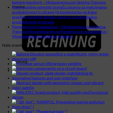
kamere monitorji – Mojaoprema.com Spletna Trgovina
Invoice
Kako pravilno opremiti domačo pisarno za maksimalno
produktivnost in zdravje
Ni komentarjev
na Kako
pravilno opremiti domačo pisarno za maksimalno
produktivnost in zdravje
Pametne ure in zapestnice – Mojaoprema.com Spletna
Trgovina
Ni komentarjev
na Pametne ure in zapestnice –
Mojaoprema.com Spletna Trgovina
Naše znamke:
Rechung