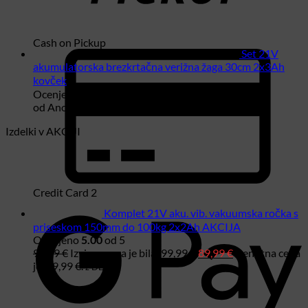
Cash on Pickup
Set 21V
akumulatorska brezkrtačna verižna žaga 30cm 2x3Ah
kovček
Ocenjeno
5
od 5
od Anonimno
Izdelki v AKCIJI
Credit Card 2
Komplet 21V aku. vib. vakuumska ročka s
priseskom 150mm do 100kg 2x2Ah AKCIJA
Ocenjeno
5.00
od 5
99,99
€
Izvirna cena je bila: 99,99 €.
89,99
€
Trenutna cena
je: 89,99 €.
z DDV