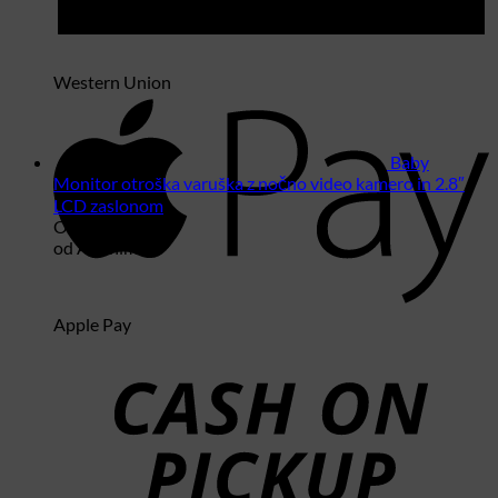
Western Union
Baby
Monitor otroška varuška z nočno video kamero in 2.8″
LCD zaslonom
Ocenjeno
5
od 5
od Anonimno
Apple Pay