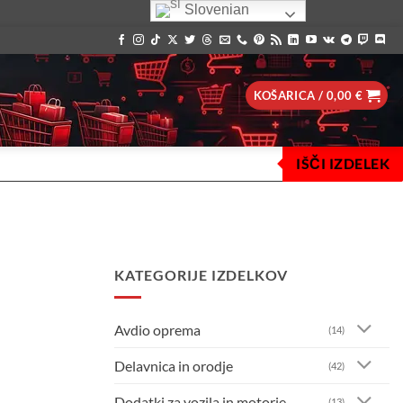
Slovenian
KOŠARICA /
0,00
€
IŠČI IZDELEK
KATEGORIJE IZDELKOV
Avdio oprema
(14)
Delavnica in orodje
(42)
Dodatki za vozila in motorje
(13)