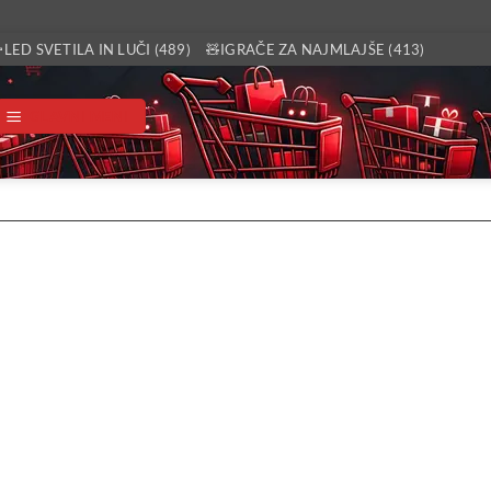
LED SVETILA IN LUČI (489)
🧸IGRAČE ZA NAJMLAJŠE (413)
GLAVNI MENI