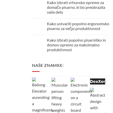
delovno
Kako izbrati vrhunsko opremo za
na
okolje
Kako
domačo pisarno, ki bo preobrazila
doma
urediti
vaše delo
popolno
domačo
Ni
pisarno
komentarjev
za
Kako ustvariti popolno ergonomsko
na
večjo
Kako
pisarno za večjo produktivnost
produktivnost
izbrati
in
vrhunsko
Ni
udobje
opremo
komentarjev
Kako izbrati popolno pisarniško in
za
na
domačo
Kako
domov opremo za maksimalno
pisarno,
ustvariti
produktivnost
ki
popolno
bo
ergonomsko
Ni
preobrazila
pisarno
komentarjev
vaše
za
na
delo
večjo
NAŠE ZNAMKE:
Kako
produktivnost
izbrati
popolno
pisarniško
in
domov
opremo
za
maksimalno
produktivnost