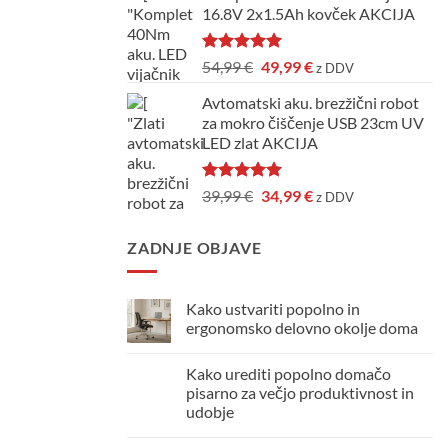
16.8V 2x1.5Ah kovček AKCIJA
bila:
69,99 €.
74,99 €.
Ocenjeno
Izvirna
Trenutna
54,99
€
49,99
€
z DDV
5.00
od 5
cena
cena
Avtomatski aku. brezžični robot
je
je:
za mokro čiščenje USB 23cm UV
bila:
49,99 €.
LED zlat AKCIJA
54,99 €.
Ocenjeno
Izvirna
Trenutna
39,99
€
34,99
€
z DDV
5.00
od 5
cena
cena
je
je:
ZADNJE OBJAVE
bila:
34,99 €.
39,99 €.
Kako ustvariti popolno in
ergonomsko delovno okolje doma
Ni
komentarjev
Kako urediti popolno domačo
na
Kako
pisarno za večjo produktivnost in
ustvariti
udobje
popolno
in
Ni
ergonomsko
komentarjev