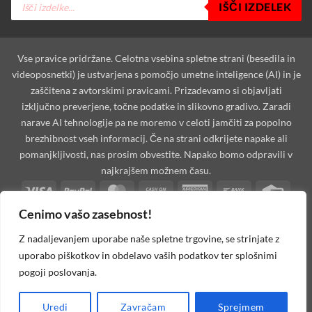
IŠČI IZDELEK
search
Vse pravice pridržane. Celotna vsebina spletne strani (besedila in
videoposnetki) je ustvarjena s pomočjo umetne inteligence (AI) in je
zaščitena z avtorskimi pravicami. Prizadevamo si objavljati
izključno preverjene, točne podatke in slikovno gradivo. Zaradi
narave AI tehnologije pa ne moremo v celoti jamčiti za popolno
brezhibnost vseh informacij. Če na strani odkrijete napake ali
pomanjkljivosti, nas prosim obvestite. Napako bomo odpravili v
najkrajšem možnem času.
Visa
PayPal
MasterCard
Cash
American
Bank
Credi
On
Express
Transfer
Card
Cenimo vašo zasebnost!
Dinners
Discover
Maestro
MasterCard
Visa
Visa
West
Delivery
Club
2
2
Electron
Unio
Apple
Cash
Credit
Google
PayPal
Stripe
Googl
Z nadaljevanjem uporabe naše spletne trgovine, se strinjate z
Pay
on
Card
Pay
2
Walle
uporabo piškotkov in obdelavo vaših podatkov ter splošnimi
Invoice
Rechung
Pickup
2
pogoji poslovanja.
MOJAoprema.com 2026 ©
Spletna Trgovina, Na žago 32, 8351
Uredi
Zavračam
Sprejmem