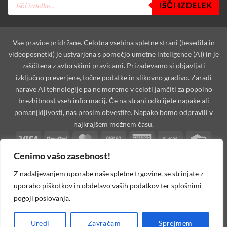
IŠČI IZDELEK
search
Vse pravice pridržane. Celotna vsebina spletne strani (besedila in
videoposnetki) je ustvarjena s pomočjo umetne inteligence (AI) in je
zaščitena z avtorskimi pravicami. Prizadevamo si objavljati
izključno preverjene, točne podatke in slikovno gradivo. Zaradi
narave AI tehnologije pa ne moremo v celoti jamčiti za popolno
brezhibnost vseh informacij. Če na strani odkrijete napake ali
pomanjkljivosti, nas prosim obvestite. Napako bomo odpravili v
najkrajšem možnem času.
Visa
PayPal
MasterCard
Cash
American
Bank
Credi
On
Express
Transfer
Card
Cenimo vašo zasebnost!
Dinners
Discover
Maestro
MasterCard
Visa
Visa
West
Delivery
Club
2
2
Electron
Unio
Apple
Cash
Credit
Google
PayPal
Stripe
Googl
Z nadaljevanjem uporabe naše spletne trgovine, se strinjate z
Pay
on
Card
Pay
2
Walle
uporabo piškotkov in obdelavo vaših podatkov ter splošnimi
Invoice
Rechung
Pickup
2
pogoji poslovanja.
MOJAoprema.com 2026 ©
Spletna Trgovina, Na žago 32, 8351
Uredi
Zavračam
Sprejmem