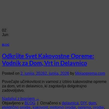
02
Jun
BLOG
Odkrijte Svet Kakovostne Opreme:
Vodnik za Dom, Vrt in Delavnico
Posted on
2. junija, 2026
2. junija, 2026
by
Mojaoprema.com
Povečajte učinkovitost in varnost z izbiro kakovostne opreme
za dom, vrt in delavnico, ki zagotavlja dolgotrajno
zadovoljstvo.
Nadaljuj z branjem
→
Objavljeno v
BLOG
|
Označeno s
delavnica
,
DIY
,
dom
,
električno orodje
,
kakovost
,
motorno orodje
,
oprema
,
orodje
,