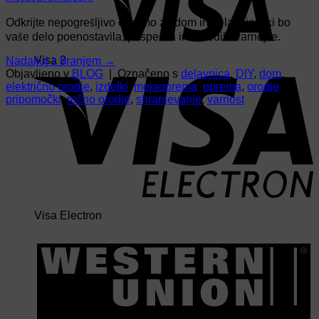
Odkrijte nepogrešljivo opremo za dom in delavnico, ki bo
vaše delo poenostavila, pospešila in naredila varnejše.
Visa 2
Nadaljuj z branjem
→
Objavljeno v
BLOG
|
Označeno s
delavnica
,
DIY
,
dom
,
električno orodje
,
izdelki
,
mojaoprema
,
oprema
,
orodje
,
pripomočki
,
ročno orodje
,
shranjevanje
,
varnost
Visa Electron