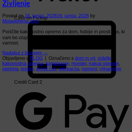
Življenje
Posted on
16. junija, 2026
16. junija, 2026
by
Cash on Pickup
Mojaoprema.com
Poiščite kakovostno opremo za dom, hobije in prosti čas, ki
vam bo olajšala življenje in zagotovila učinkovitost ter
varnost.
Nadaljuj z branjem
→
Objavljeno v
BLOG
|
Označeno s
dom in vrt
,
izdelki
,
kakovostna oprema
,
kampiranje
,
mojster
,
nakup opreme
,
oprema
,
orodje
,
prosti čas
,
rekreacija
,
varnost
,
vrtnarjenje
Credit Card 2