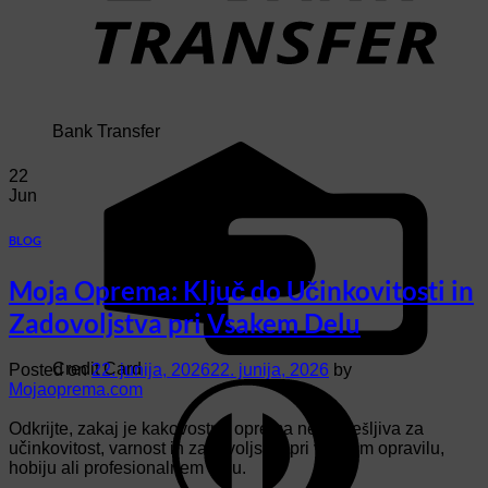
Bank Transfer
22
Jun
BLOG
Moja Oprema: Ključ do Učinkovitosti in
Zadovoljstva pri Vsakem Delu
Credit Card
Posted on
22. junija, 2026
22. junija, 2026
by
Mojaoprema.com
Odkrijte, zakaj je kakovostna oprema nepogrešljiva za
učinkovitost, varnost in zadovoljstvo pri vsakem opravilu,
hobiju ali profesionalnem delu.