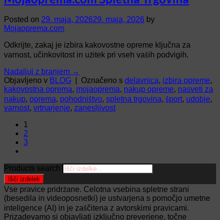
Posted on
29. maja, 2026
29. maja, 2026
by
Mojaoprema.com
Odkrijte, zakaj je izbira kakovostne opreme ključna za
varnost, učinkovitost in užitek pri vseh vaših podvigih.
Nadaljuj z branjem
→
Objavljeno v
BLOG
|
Označeno s
delavnica
,
izbira opreme
,
kakovostna oprema
,
mojaoprema
,
nakup opreme
,
nasveti za
nakup
,
oprema
,
pohodništvo
,
spletna trgovina
,
šport
,
udobje
,
varnost
,
vrtnarjenje
,
zanesljivost
1
2
3
Products search
Išči izdelek
Vse pravice pridržane. Celotna vsebina spletne strani
(besedila in videoposnetki) je ustvarjena s pomočjo umetne
inteligence (AI) in je zaščitena z avtorskimi pravicami.
Prizadevamo si objavljati izključno preverjene, točne