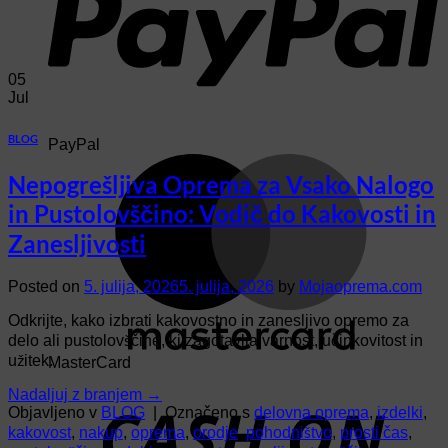
05
Jul
BLOG
PayPal
Nepogrešljiva Oprema za Vsako Nalogo
in Pustolovščino: Vodič do Kakovosti in
Zanesljivosti
Posted on
5. julija, 2026
5. julija, 2026
by
Mojaoprema.com
Odkrijte, kako izbrati kakovostno in zanesljivo opremo za
delo ali pustolovščine, ki zagotavlja varnost, učinkovitost in
užitek.
MasterCard
Nadaljuj z branjem
→
Objavljeno v
BLOG
|
Označeno s
delovna oprema
,
izdelki
,
kakovost
,
nakup
,
oprema
,
orodje
,
pohodništvo
,
prosti čas
,