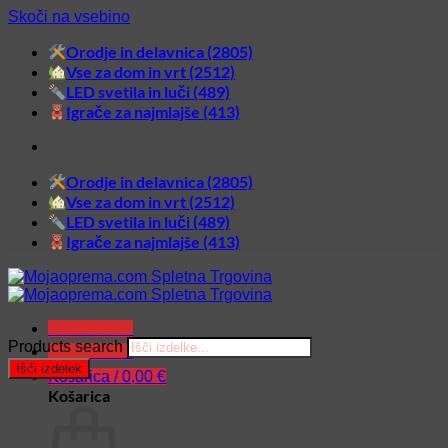
Skoči na vsebino
Orodje in delavnica (2805)
Vse za dom in vrt (2512)
LED svetila in luči (489)
Igrače za najmlajše (413)
Orodje in delavnica (2805)
Vse za dom in vrt (2512)
LED svetila in luči (489)
Igrače za najmlajše (413)
Glavni meni
Products search
Glavni meni
Išči izdelek
Košarica /
0,00
€
Košarica