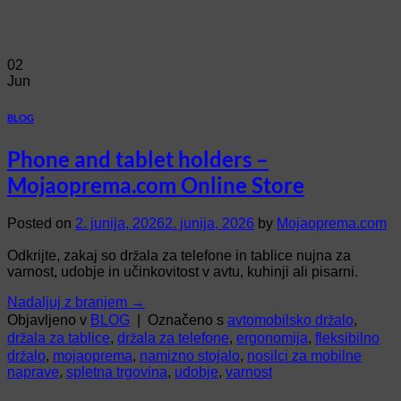
02
Jun
BLOG
Phone and tablet holders –
Mojaoprema.com Online Store
Posted on
2. junija, 2026
2. junija, 2026
by
Mojaoprema.com
Odkrijte, zakaj so držala za telefone in tablice nujna za
varnost, udobje in učinkovitost v avtu, kuhinji ali pisarni.
Nadaljuj z branjem
→
Objavljeno v
BLOG
|
Označeno s
avtomobilsko držalo
,
držala za tablice
,
držala za telefone
,
ergonomija
,
fleksibilno
držalo
,
mojaoprema
,
namizno stojalo
,
nosilci za mobilne
naprave
,
spletna trgovina
,
udobje
,
varnost