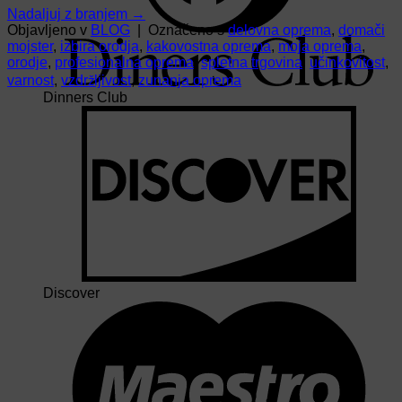
Nadaljuj z branjem
→
Objavljeno v
BLOG
|
Označeno s
delovna oprema
,
domači
mojster
,
izbira orodja
,
kakovostna oprema
,
moja oprema
,
orodje
,
profesionalna oprema
,
spletna trgovina
,
učinkovitost
,
varnost
,
vzdržljivost
,
zunanja oprema
Dinners Club
Discover