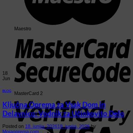
Maestro
18
Jun
BLOG
MasterCard 2
Ključna Oprema za Vsak Dom in
Delavnico: Vodnik za Učinkovito Delo
Posted on
18. junija, 2026
18. junija, 2026
by
Mojaoprema.com