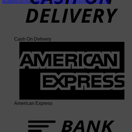
pustolovščina
,
udobje
,
varnost
,
zanesljivost
,
zaščita
Cash On Delivery
American Express