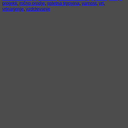
projekti
,
ročno orodje
,
spletna trgovina
,
varnost
,
vrt
,
vrtnarjenje
,
vzdrževanje