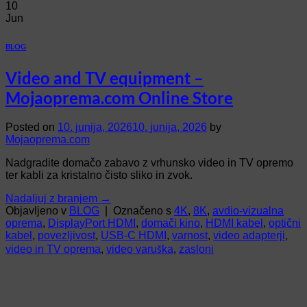
10
Jun
BLOG
Video and TV equipment –
Mojaoprema.com Online Store
Posted on
10. junija, 2026
10. junija, 2026
by
Mojaoprema.com
Nadgradite domačo zabavo z vrhunsko video in TV opremo
ter kabli za kristalno čisto sliko in zvok.
Nadaljuj z branjem
→
Objavljeno v
BLOG
|
Označeno s
4K
,
8K
,
avdio-vizualna
oprema
,
DisplayPort HDMI
,
domači kino
,
HDMI kabel
,
optični
kabel
,
povezljivost
,
USB-C HDMI
,
varnost
,
video adapterji
,
video in TV oprema
,
video varuška
,
zasloni