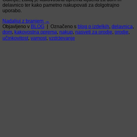
delavnico ter kako pametno nakupovati za dolgotrajno
uporabo.
Nadaljuj z branjem
→
Objavljeno v
BLOG
|
Označeno s
blog o izdelkih
,
delavnica
,
dom
,
kakovostna oprema
,
nakup
,
nasveti za orodje
,
orodje
,
učinkovitost
,
varnost
,
vzdrževanje