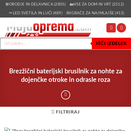
Skoči
🛠️ORODJE IN DELAVNICA (2805)
🏡VSE ZA DOM IN VRT (2512)
na
🔦LED SVETILA IN LUČI (489)
🧸IGRAČE ZA NAJMLAJŠE (413)
vsebino
Products
IŠČI IZDELEK
search
Brezžični baterijski brusilnik za nohte za
dojenčke otroke in odrasle roza
FILTRIRAJ