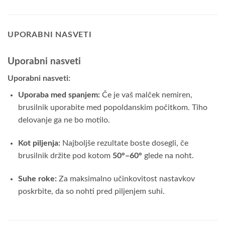
UPORABNI NASVETI
Uporabni nasveti
Uporabni nasveti:
Uporaba med spanjem:
Če je vaš malček nemiren,
brusilnik uporabite med popoldanskim počitkom. Tiho
delovanje ga ne bo motilo.
Kot piljenja:
Najboljše rezultate boste dosegli, če
brusilnik držite pod kotom
50°–60°
glede na noht.
Suhe roke:
Za maksimalno učinkovitost nastavkov
poskrbite, da so nohti pred piljenjem suhi.