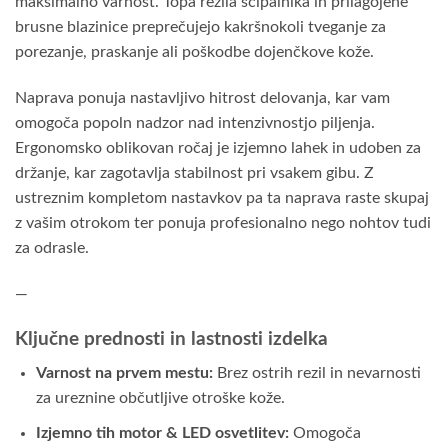
maksimalno varnost. Topa rezila ščipalnika in prilagojene
brusne blazinice preprečujejo kakršnokoli tveganje za
porezanje, praskanje ali poškodbe dojenčkove kože.
Naprava ponuja nastavljivo hitrost delovanja, kar vam
omogoča popoln nadzor nad intenzivnostjo piljenja.
Ergonomsko oblikovan ročaj je izjemno lahek in udoben za
držanje, kar zagotavlja stabilnost pri vsakem gibu. Z
ustreznim kompletom nastavkov pa ta naprava raste skupaj
z vašim otrokom ter ponuja profesionalno nego nohtov tudi
za odrasle.
—
Ključne prednosti in lastnosti izdelka
Varnost na prvem mestu:
Brez ostrih rezil in nevarnosti
za ureznine občutljive otroške kože.
Izjemno tih motor & LED osvetlitev:
Omogoča