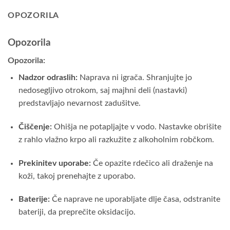
OPOZORILA
Opozorila
Opozorila:
Nadzor odraslih:
Naprava ni igrača. Shranjujte jo
nedosegljivo otrokom, saj majhni deli (nastavki)
predstavljajo nevarnost zadušitve.
Čiščenje:
Ohišja ne potapljajte v vodo. Nastavke obrišite
z rahlo vlažno krpo ali razkužite z alkoholnim robčkom.
Prekinitev uporabe:
Če opazite rdečico ali draženje na
koži, takoj prenehajte z uporabo.
Baterije:
Če naprave ne uporabljate dlje časa, odstranite
bateriji, da preprečite oksidacijo.