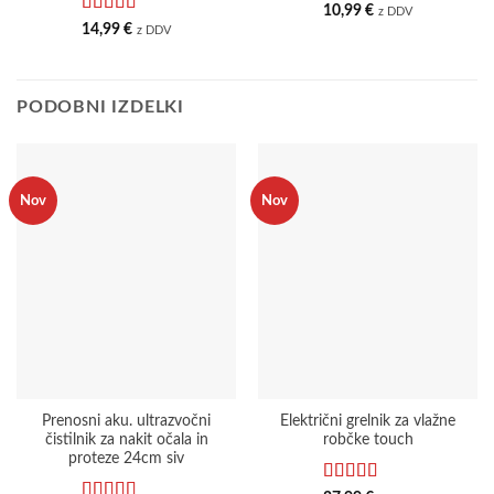
Ocenjeno
5
10,99
€
z DDV
od 5
Ocenjeno
5
14,99
€
z DDV
od 5
PODOBNI IZDELKI
Nov
Nov
Prenosni aku. ultrazvočni
Električni grelnik za vlažne
čistilnik za nakit očala in
robčke touch
proteze 24cm siv