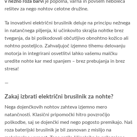
v nežno roza barvi
je popolna, varna in povsem neboleča
rešitev za nego nohtov celotne družine.
Ta inovativni električni brusilnik deluje na principu nežnega
in natančnega piljenja, ki učinkovito skrajša nohtke brez
tveganja, da bi poškodovali občutljivo obnohtno kožico ali
nohtno posteljico. Zahvaljujoč izjemno tihemu delovanju
motorja in integrirani osvetlitvi lahko vašemu malčku
uredite nohte kar med spanjem – brez prebujanja in brez
stresa!
—
Zakaj izbrati električni brusilnik za nohte?
Nega dojenčkovih nohtov zahteva izjemno mero
natančnosti. Klasični pripomočki hitro povzročijo
poškodbe, saj se dojenčki med nego pogosto premikajo. Naš
roza baterijski brusilnik je bil zasnovan z mislijo na