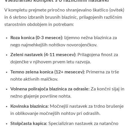
Vsestranski komplet s 6 različnimi nastavki
V kompletu prejmete priročno shranjevalno škatlico (ovitek)
in 6 skrbno izbranih brusnih blazinic, prilagojenih različnim
starostnim obdobjem in potrebam:
Roza konica (0-3 mesece):
Izjemno nežna blazinica za
nego najmehkejših nohtkov novorojenčkov.
Zeleni nastavek (4-11 mesecev):
Prilagojena finost za
dojenčke v njihovem prvem letu razvoja.
Temno zelena konica (12+ mesecev):
Primerna za trše
nohte aktivnih malčkov.
Volnena polirajoča blazinica za odrasle:
Za končni sijaj in
nežno glajenje površine nohta.
Kovinska blazinica:
Močnejši nastavek za trdno brušenje
in oblikovanje močnejših nohtov pri odraslih.
Stolpčasta kapica:
Specializiran nastavek za natančno