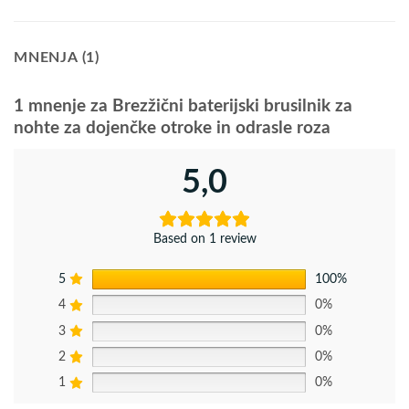
MNENJA (1)
1 mnenje za
Brezžični baterijski brusilnik za
nohte za dojenčke otroke in odrasle roza
5,0
Based on 1 review
5
100%
4
0%
3
0%
2
0%
1
0%