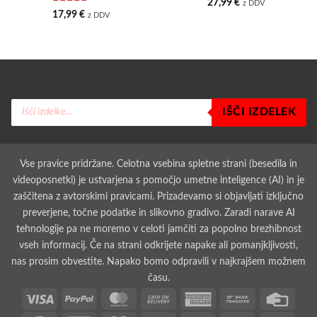
Ocenjeno
5
27,99
€
z DDV
od 5
Ocenjeno
5
17,99
€
z DDV
od 5
Products
IŠČI IZDELEK
search
Vse pravice pridržane. Celotna vsebina spletne strani (besedila in
videoposnetki) je ustvarjena s pomočjo umetne inteligence (AI) in je
zaščitena z avtorskimi pravicami. Prizadevamo si objavljati izključno
preverjene, točne podatke in slikovno gradivo. Zaradi narave AI
tehnologije pa ne moremo v celoti jamčiti za popolno brezhibnost
vseh informacij. Če na strani odkrijete napake ali pomanjkljivosti,
nas prosim obvestite. Napako bomo odpravili v najkrajšem možnem
času.
Visa
PayPal
MasterCard
Cash
American
Bank
Credit
On
Express
Transfer
Card