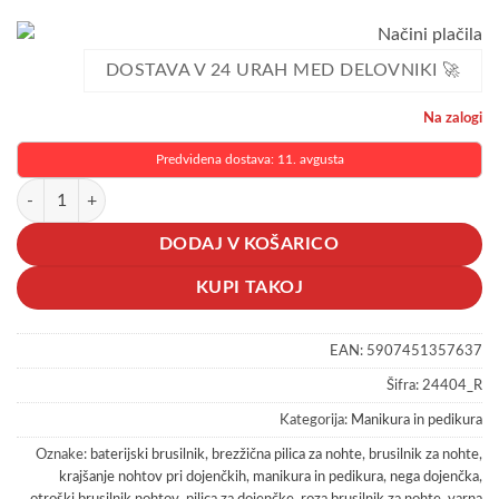
DOSTAVA V 24 URAH MED DELOVNIKI 🚀
Na zalogi
Predvidena dostava: 11. avgusta
Brezžični baterijski brusilnik za nohte za dojenčke otroke in odrasle roz
DODAJ V KOŠARICO
KUPI TAKOJ
EAN:
5907451357637
Šifra:
24404_R
Kategorija:
Manikura in pedikura
Oznake:
baterijski brusilnik
,
brezžična pilica za nohte
,
brusilnik za nohte
,
krajšanje nohtov pri dojenčkih
,
manikura in pedikura
,
nega dojenčka
,
otroški brusilnik nohtov
,
pilica za dojenčke
,
roza brusilnik za nohte
,
varna