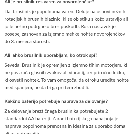
Ali je brusilnik res varen za novorojenčke?
Da, brusilnik je popolnoma varen. Deluje na osnovi nežnih
rotacijskih brusnih blazinic, ki se ob stiku s kožo ustavijo ali
jo le nežno podrgnejo brez poškodb. Roza nastavek je
posebej zasnovan za izjemno mehke nohte novorojenčkov
do 3. meseca starosti.
Ali lahko brusilnik uporabljam, ko otrok spi?
Seveda! Brusilnik je opremljen z izjemno tihim motorjem, ki
ne povzroča glasnih zvokov ali vibracij, ter priročno lučko,
ki osvetli nohtek. To vam omogoča, da otroku uredite nohte
med spanjem, ne da bi ga pri tem zbudili.
Kakšno baterijo potrebuje naprava za delovanje?
Za delovanje brezžičnega brusilnika potrebujete 2
standardni AA bateriji. Zaradi baterijskega napajanja je
naprava popolnoma prenosna in idealna za uporabo doma
ali na potovanjih.