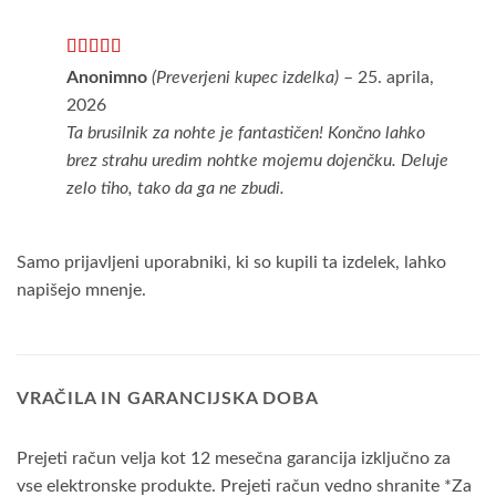
Ocenjeno
5
Anonimno
(Preverjeni kupec izdelka)
–
25. aprila,
od 5
2026
Ta brusilnik za nohte je fantastičen! Končno lahko
brez strahu uredim nohtke mojemu dojenčku. Deluje
zelo tiho, tako da ga ne zbudi.
Samo prijavljeni uporabniki, ki so kupili ta izdelek, lahko
napišejo mnenje.
VRAČILA IN GARANCIJSKA DOBA
Prejeti račun velja kot 12 mesečna garancija izključno za
vse elektronske produkte. Prejeti račun vedno shranite *Za