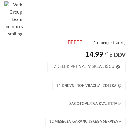
(
1
mnenje stranke)
Ocenjeno z
1
5
od 5 na
14,99
€
z DDV
podlagi
ocene
IZDELEK PRI NAS V SKLADIŠČU 🏠
stranke
14 DNEVNI ROK VRAČILA IZDELKA 📦
ZAGOTOVLJENA KVALITETA ✅
12 MESECEV GARANCIJSKEGA SERVISA ⭐