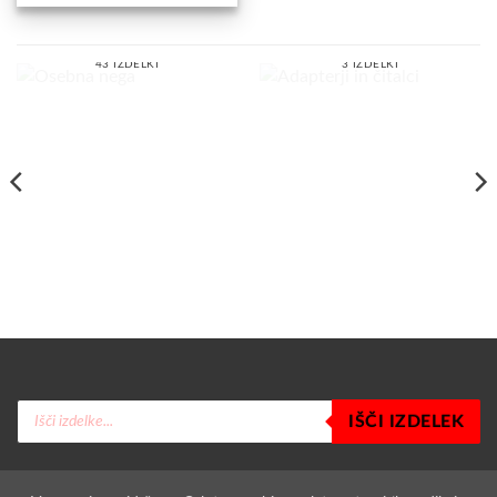
OSEBNA NEGA
ADAPTERJI IN ČITALCI
43 IZDELKI
3 IZDELKI
Products
IŠČI IZDELEK
search