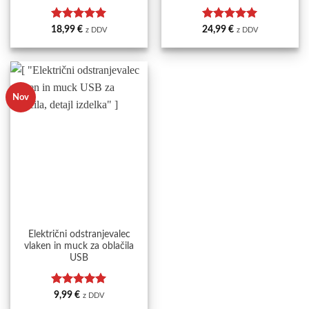
Ocenjeno
5
Ocenjeno
5
18,99
€
24,99
€
z DDV
z DDV
od 5
od 5
Nov
Električni odstranjevalec
vlaken in muck za oblačila
USB
Ocenjeno
5
9,99
€
z DDV
od 5