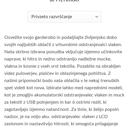
FILTRIRAJ
Osvežite svojo garderobo in podaljšajte življenjsko dobo
svojih najljubših oblačil z vrhunskimi odstranjevalci vlaken.
Naša skrbno izbrana ponudba vključuje izjemno učinkovite
naprave, ki hitro in nežno odstranijo nadležne mucke,
vlakna in kosme z vseh vrst tekstila. Pozabite na obrabljen
videz puloverjev, plaščev in oblazinjenega pohištva. Z
našimi pripomočki bodo vaša oblačila v le nekaj trenutkih
spet videti kot nova. Izbirate lahko med naprednimi modeli,
kot je zmogljiv akumulatorski odstranjevalec vlaken in muck
za tekstil z USB polnjenjem in kar 6 ostrimi rezili, ki
zagotavljajo izjemno natančnost. Za tiste, ki želijo popoln
nadzor, je na voljo aku. odstranjevalec vlaken z LCD
zaslonom in nastavitvijo hitrosti, ki omogoča prilagajanje