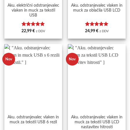
Aku. električni odstranjevalec
Aku. odstranjevalec vlaken in
vlaken in muck za tekstil
muck za oblačila USB LCD
USB
Ocenjeno
5
Ocenjeno
5
22,99
€
24,99
€
z DDV
z DDV
od 5
od 5
Nov
Nov
Aku. odstranjevalec vlaken in
Aku. odstranjevalec vlaken in
muck za tekstil USB 6 rezil
muck za tekstil USB LCD
nastavitev hitrosti