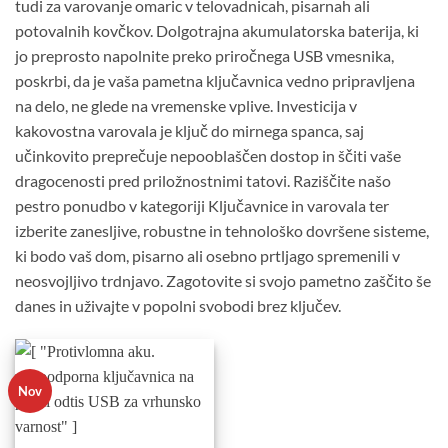
tudi za varovanje omaric v telovadnicah, pisarnah ali
potovalnih kovčkov. Dolgotrajna akumulatorska baterija, ki
jo preprosto napolnite preko priročnega USB vmesnika,
poskrbi, da je vaša pametna ključavnica vedno pripravljena
na delo, ne glede na vremenske vplive. Investicija v
kakovostna varovala je ključ do mirnega spanca, saj
učinkovito preprečuje nepooblaščen dostop in ščiti vaše
dragocenosti pred priložnostnimi tatovi. Raziščite našo
pestro ponudbo v kategoriji Ključavnice in varovala ter
izberite zanesljive, robustne in tehnološko dovršene sisteme,
ki bodo vaš dom, pisarno ali osebno prtljago spremenili v
neosvojljivo trdnjavo. Zagotovite si svojo pametno zaščito še
danes in uživajte v popolni svobodi brez ključev.
Nov