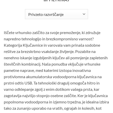
Iščete vrhunsko zaščito za svoje premoženje, ki združuje
napredno tehnologijo in brezkompromisno varnost?
Kategorija Ključavnice in varovala vam prinaša sodobne
rešitve za brezskrbno vsakdanje življenje. Pozabite na
nenehno iskanje izgubljenih ključev ali pomnjenje zapletenih
številčnih kombinacij. Naša ponudba vključuje vrhunske
pametne naprave, med katerimi izstopa inovativna
protivlomna akumulatorska vodoodporna ključavnica na
prstni odtis USB. Ta tehnološki dragulj omogoča hitro in
varno odklepanje zgolj z enim dotikom vašega prsta, kar
zagotavlja najvišjo stopnjo osebne zaščite. Ker je ključavnica
popolnoma vodoodporna in izjemno trpežna, je idealna izbira
tako za zunanjo uporabo na vratih, ograjah in kolesih, kot