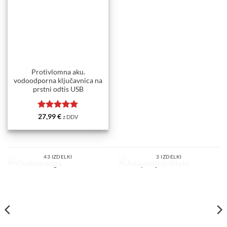
Protivlomna aku.
vodoodporna ključavnica na
prstni odtis USB
Ocenjeno
5
27,99
€
z DDV
od 5
OSEBNA NEGA
ADAPTERJI IN ČITALCI
43 IZDELKI
3 IZDELKI