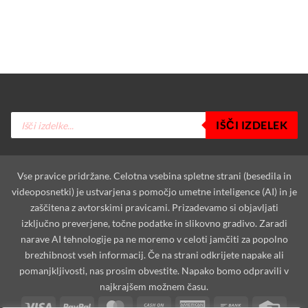
Products
IŠČI IZDELEK
search
Vse pravice pridržane. Celotna vsebina spletne strani (besedila in
videoposnetki) je ustvarjena s pomočjo umetne inteligence (AI) in je
zaščitena z avtorskimi pravicami. Prizadevamo si objavljati
izključno preverjene, točne podatke in slikovno gradivo. Zaradi
narave AI tehnologije pa ne moremo v celoti jamčiti za popolno
brezhibnost vseh informacij. Če na strani odkrijete napake ali
pomanjkljivosti, nas prosim obvestite. Napako bomo odpravili v
najkrajšem možnem času.
Visa
PayPal
MasterCard
Cash
American
Bank
Credi