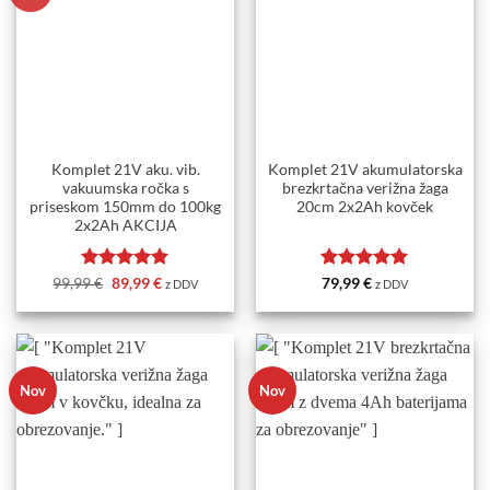
Komplet 21V aku. vib.
Komplet 21V akumulatorska
vakuumska ročka s
brezkrtačna verižna žaga
priseskom 150mm do 100kg
20cm 2x2Ah kovček
2x2Ah AKCIJA
Ocenjeno
Izvirna
5
Trenutna
Ocenjeno
5
99,99
€
89,99
€
79,99
€
z DDV
z DDV
cena
cena
od 5
od 5
je
je:
bila:
89,99 €.
99,99 €.
Nov
Nov