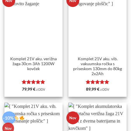
Nov
Nov
Komplet 21V aku. verižna
Komplet 21V aku. vib.
žaga 30cm 3Ah 1200W
vakuumska ročka s
kovček
priseskom 130mm do 80kg
2x2Ah
Ocenjeno
5
Ocenjeno
5
79,99
€
89,99
€
z DDV
z DDV
od 5
od 5
-10%
Nov
Nov