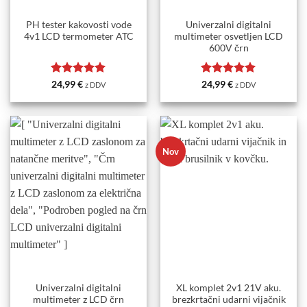
PH tester kakovosti vode
Univerzalni digitalni
4v1 LCD termometer ATC
multimeter osvetljen LCD
600V črn
Ocenjeno
5
Ocenjeno
5
24,99
€
24,99
€
z DDV
z DDV
od 5
od 5
Nov
Univerzalni digitalni
XL komplet 2v1 21V aku.
multimeter z LCD črn
brezkrtačni udarni vijačnik