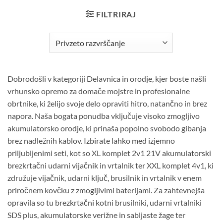
FILTRIRAJ
Dobrodošli v kategoriji Delavnica in orodje, kjer boste našli
vrhunsko opremo za domače mojstre in profesionalne
obrtnike, ki želijo svoje delo opraviti hitro, natančno in brez
napora. Naša bogata ponudba vključuje visoko zmogljivo
akumulatorsko orodje, ki prinaša popolno svobodo gibanja
brez nadležnih kablov. Izbirate lahko med izjemno
priljubljenimi seti, kot so XL komplet 2v1 21V akumulatorski
brezkrtačni udarni vijačnik in vrtalnik ter XXL komplet 4v1, ki
združuje vijačnik, udarni ključ, brusilnik in vrtalnik v enem
priročnem kovčku z zmogljivimi baterijami. Za zahtevnejša
opravila so tu brezkrtačni kotni brusilniki, udarni vrtalniki
SDS plus, akumulatorske verižne in sabljaste žage ter