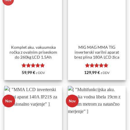
Komplet aku. vakuumska
MIG MAG MMA TIG
ročka z ovalnim priseskom
inverterski varilni aparat
do 260kg LCD 1.5Ah
brez plina 180A LCD žica
Ocenjeno
5
Ocenjeno
5
59,99
€
129,99
€
z DDV
z DDV
od 5
od 5
Nov
Nov