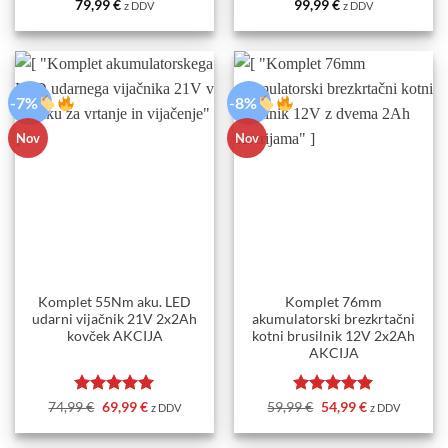
Ocenjeno
5
Ocenjeno
5
79,99
€
99,99
€
z DDV
z DDV
od 5
od 5
-7%
-8%
Nov
Nov
Komplet 55Nm aku. LED
Komplet 76mm
udarni vijačnik 21V 2x2Ah
akumulatorski brezkrtačni
kovček AKCIJA
kotni brusilnik 12V 2x2Ah
AKCIJA
Ocenjeno
Izvirna
5
Trenutna
Ocenjeno
Izvirna
5
Trenutna
74,99
€
69,99
€
59,99
€
54,99
€
z DDV
z DDV
cena
cena
cena
cena
od 5
od 5
je
je:
je
je:
bila:
69,99 €.
bila:
54,99 €.