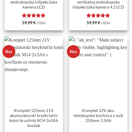
endoskopska inšpekcijska
vertikalna endoskopska
kamera LCD
inšpekcijska kamera 4.2 LCD
Ocenjeno
5
Ocenjeno
5
59,99
€
59,99
€
z DDV
z DDV
od 5
od 5
Nov
Nov
Komplet 125mm 21V
Komplet 12V aku.
akumulatorski brezkrtačni
teleskopska kosilnica z noži
kotni brusilnik M14 2x3Ah
250mm 1.5Ah
kovček