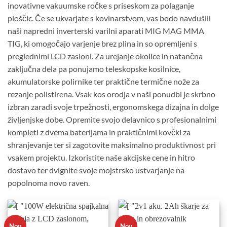
inovativne vakuumske ročke s priseskom za polaganje
ploščic. Če se ukvarjate s kovinarstvom, vas bodo navdušili
naši napredni inverterski varilni aparati MIG MAG MMA
TIG, ki omogočajo varjenje brez plina in so opremljeni s
preglednimi LCD zasloni. Za urejanje okolice in natančna
zaključna dela pa ponujamo teleskopske kosilnice,
akumulatorske polirnike ter praktične termične nože za
rezanje polistirena. Vsak kos orodja v naši ponudbi je skrbno
izbran zaradi svoje trpežnosti, ergonomskega dizajna in dolge
življenjske dobe. Opremite svojo delavnico s profesionalnimi
kompleti z dvema baterijama in praktičnimi kovčki za
shranjevanje ter si zagotovite maksimalno produktivnost pri
vsakem projektu. Izkoristite naše akcijske cene in hitro
dostavo ter dvignite svoje mojstrsko ustvarjanje na
popolnoma novo raven.
Nov
Nov