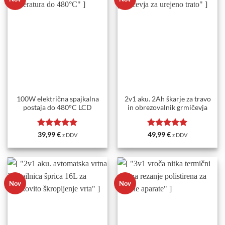
100W električna spajkalna
2v1 aku. 2Ah škarje za travo
postaja do 480°C LCD
in obrezovalnik grmičevja
Ocenjeno
5
Ocenjeno
5
39,99
€
49,99
€
z DDV
z DDV
od 5
od 5
Nov
Nov