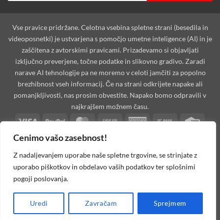
Vse pravice pridržane. Celotna vsebina spletne strani (besedila in
videoposnetki) je ustvarjena s pomočjo umetne inteligence (AI) in je
zaščitena z avtorskimi pravicami. Prizadevamo si objavljati
izključno preverjene, točne podatke in slikovno gradivo. Zaradi
narave AI tehnologije pa ne moremo v celoti jamčiti za popolno
brezhibnost vseh informacij. Če na strani odkrijete napake ali
pomanjkljivosti, nas prosim obvestite. Napako bomo odpravili v
najkrajšem možnem času.
Visa
PayPal
MasterCard
Cash
American
Bank
Credi
On
Express
Transfer
Card
Cenimo vašo zasebnost!
Dinners
Discover
Maestro
MasterCard
Visa
Visa
West
Delivery
Club
2
2
Electron
Unio
Apple
Cash
Credit
Google
PayPal
Stripe
Googl
Z nadaljevanjem uporabe naše spletne trgovine, se strinjate z
Pay
on
Card
Pay
2
Walle
uporabo piškotkov in obdelavo vaših podatkov ter splošnimi
Invoice
Rechung
Pickup
2
pogoji poslovanja.
MOJAoprema.com 2026 ©
Spletna Trgovina, Na žago 32, 8351
Uredi
Zavračam
Sprejmem
Straža, Slovenija