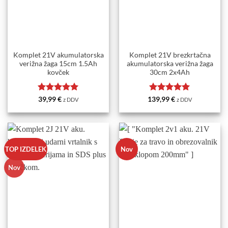
Komplet 21V akumulatorska
Komplet 21V brezkrtačna
verižna žaga 15cm 1.5Ah
akumulatorska verižna žaga
kovček
30cm 2x4Ah
Ocenjeno
5
Ocenjeno
5
39,99
€
139,99
€
z DDV
z DDV
od 5
od 5
TOP IZDELEK
Nov
Nov