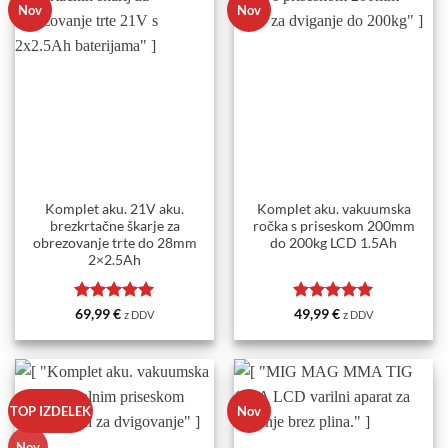
Nov
Nov
Komplet aku. 21V aku.
Komplet aku. vakuumska
brezkrtačne škarje za
ročka s priseskom 200mm
obrezovanje trte do 28mm
do 200kg LCD 1.5Ah
2×2.5Ah
Ocenjeno
5
Ocenjeno
5
69,99
€
49,99
€
z DDV
z DDV
od 5
od 5
TOP IZDELEK
Nov
Nov