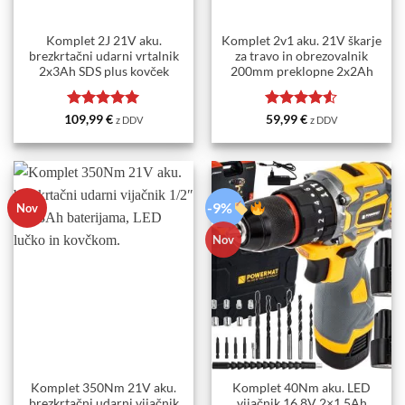
Komplet 2J 21V aku.
Komplet 2v1 aku. 21V škarje
brezkrtačni udarni vrtalnik
za travo in obrezovalnik
2x3Ah SDS plus kovček
200mm preklopne 2x2Ah
Ocenjeno
5
Ocenjeno
109,99
€
59,99
€
z DDV
z DDV
od 5
4.5
od 5
-9%
Nov
Nov
Komplet 350Nm 21V aku.
Komplet 40Nm aku. LED
brezkrtačni udarni vijačnik
vijačnik 16.8V 2×1.5Ah