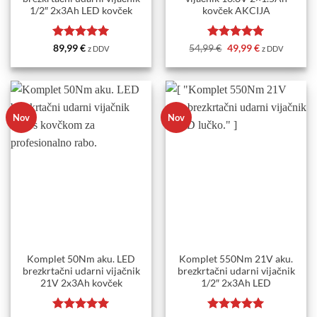
1/2″ 2x3Ah LED kovček
kovček AKCIJA
Ocenjeno
5
Ocenjeno
Izvirna
5
Trenutna
89,99
€
54,99
€
49,99
€
z DDV
z DDV
cena
cena
od 5
od 5
je
je:
bila:
49,99 €.
54,99 €.
Nov
Nov
Komplet 50Nm aku. LED
Komplet 550Nm 21V aku.
brezkrtačni udarni vijačnik
brezkrtačni udarni vijačnik
21V 2x3Ah kovček
1/2″ 2x3Ah LED