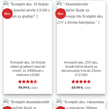
74,99 €.
59,99 €.
Nov
Nov
Komplet aku. 16 linijski
Komplet aku. 21V aku.
zeleni gradbeni laserski
brezkrtačne škarje za
nivelir 2x 2400mah s
obrezovanje trte do 25mm
stativom LS160
2×2.5Ah
Ocenjeno
Ocenjeno
5
99,99
€
69,99
€
z DDV
z DDV
4.5
od 5
od 5