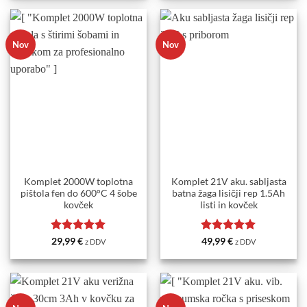
Nov
Nov
Komplet 2000W toplotna
Komplet 21V aku. sabljasta
pištola fen do 600°C 4 šobe
batna žaga lisičji rep 1.5Ah
kovček
listi in kovček
Ocenjeno
5
Ocenjeno
5
29,99
€
49,99
€
z DDV
z DDV
od 5
od 5