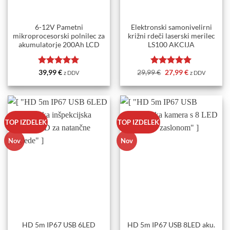
6-12V Pametni
Elektronski samonivelirni
mikroprocesorski polnilec za
križni rdeči laserski merilec
akumulatorje 200Ah LCD
LS100 AKCIJA
Ocenjeno
5
Ocenjeno
Izvirna
5
Trenutna
39,99
€
29,99
€
27,99
€
z DDV
z DDV
cena
cena
od 5
od 5
je
je:
bila:
27,99 €.
29,99 €.
TOP IZDELEK
TOP IZDELEK
Nov
Nov
HD 5m IP67 USB 6LED
HD 5m IP67 USB 8LED aku.