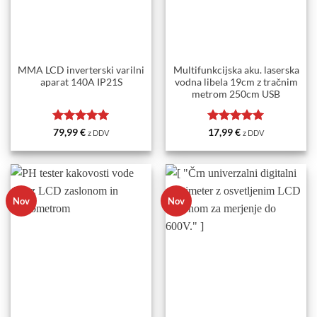
MMA LCD inverterski varilni
Multifunkcijska aku. laserska
aparat 140A IP21S
vodna libela 19cm z tračnim
metrom 250cm USB
Ocenjeno
5
Ocenjeno
5
79,99
€
17,99
€
z DDV
z DDV
od 5
od 5
Nov
Nov