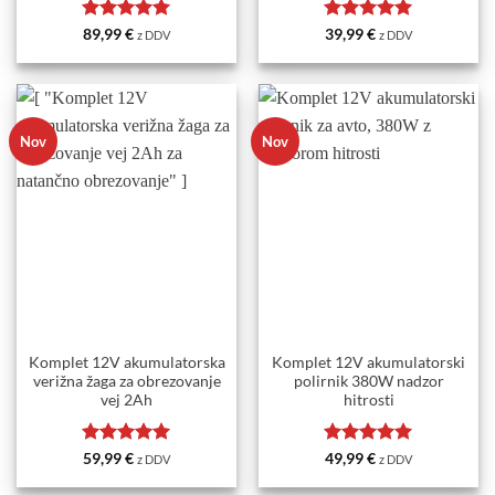
Ocenjeno
5
Ocenjeno
5
89,99
€
39,99
€
z DDV
z DDV
od 5
od 5
Nov
Nov
Komplet 12V akumulatorska
Komplet 12V akumulatorski
verižna žaga za obrezovanje
polirnik 380W nadzor
vej 2Ah
hitrosti
Ocenjeno
5
Ocenjeno
5
59,99
€
49,99
€
z DDV
z DDV
od 5
od 5