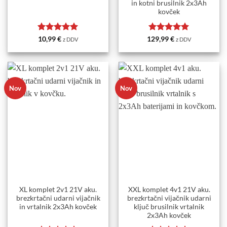
in kotni brusilnik 2x3Ah
kovček
Ocenjeno
5
Ocenjeno
5
10,99
€
129,99
€
z DDV
z DDV
od 5
od 5
Nov
Nov
XL komplet 2v1 21V aku.
XXL komplet 4v1 21V aku.
brezkrtačni udarni vijačnik
brezkrtačni vijačnik udarni
in vrtalnik 2x3Ah kovček
ključ brusilnik vrtalnik
2x3Ah kovček