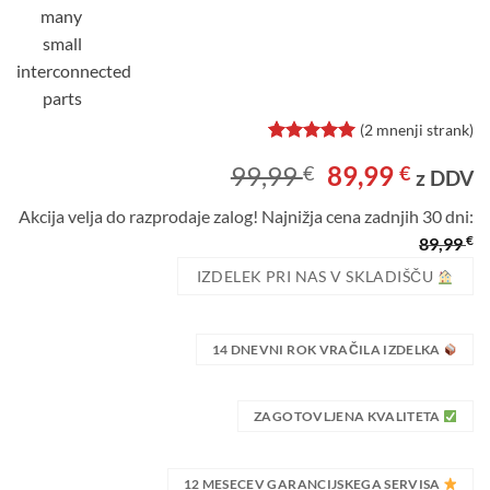
(
2
mnenji strank)
Ocenjeno z
2
Izvirna
Trenu
99,99
89,99
€
€
5
od 5 na
z DDV
podlagi
cena
cena
ocene
Akcija velja do razprodaje zalog! Najnižja cena zadnjih 30 dni:
je
je:
strank
€
89,99
bila:
89,99 
99,99 €.
IZDELEK PRI NAS V SKLADIŠČU
14 DNEVNI ROK VRAČILA IZDELKA
ZAGOTOVLJENA KVALITETA
12 MESECEV GARANCIJSKEGA SERVISA