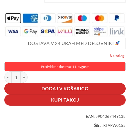
DOSTAVA V 24 URAH MED DELOVNIKI
Na zalogi
Predvidena dostava: 11. avgusta
Komplet 21V aku. vib. vakuumska ročka s priseskom 150mm do 100k
DODAJ V KOŠARICO
KUPI TAKOJ
EAN:
5904067449138
Šifra:
RTAPW0155