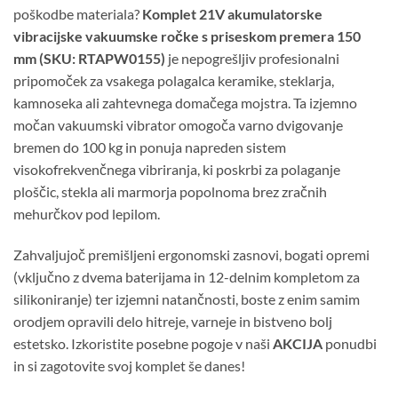
poškodbe materiala?
Komplet 21V akumulatorske
vibracijske vakuumske ročke s priseskom premera 150
mm (SKU: RTAPW0155)
je nepogrešljiv profesionalni
pripomoček za vsakega polagalca keramike, steklarja,
kamnoseka ali zahtevnega domačega mojstra. Ta izjemno
močan vakuumski vibrator omogoča varno dvigovanje
bremen do 100 kg in ponuja napreden sistem
visokofrekvenčnega vibriranja, ki poskrbi za polaganje
ploščic, stekla ali marmorja popolnoma brez zračnih
mehurčkov pod lepilom.
Zahvaljujoč premišljeni ergonomski zasnovi, bogati opremi
(vključno z dvema baterijama in 12-delnim kompletom za
silikoniranje) ter izjemni natančnosti, boste z enim samim
orodjem opravili delo hitreje, varneje in bistveno bolj
estetsko. Izkoristite posebne pogoje v naši
AKCIJA
ponudbi
in si zagotovite svoj komplet še danes!