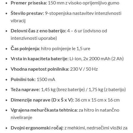
Premer priseska:
150 mm z visoko oprijemljivo gumo
Število prestav:
9-stopenjska nastavitev intenzivnosti
vibracij
Delovni čas z eno baterijo:
4 – 6 ur (odvisno od
intenzivnosti uporabe)
Čas polnjenja:
hitro polnjenje le 1,5 ure
Vrsta in kapaciteta baterije:
Li-ion, 2x 2000 mAh (2 Ah)
Vhodna napetost polnilnika:
230 V / 50 Hz
Polnilni tok:
1500 mA
Teža naprave:
1,45 kg (brez baterije) / 1,75 kg (z baterijo)
Dimenzije naprave (D x Š x V):
36 cm x 15 cm x 16 cm
Vgrajena mehurčkasta tehtnica:
za hitro in natančno
niveliranje
Dvojni ergonomski ročaj:
z mehkimi, nedrsečimi vložki za