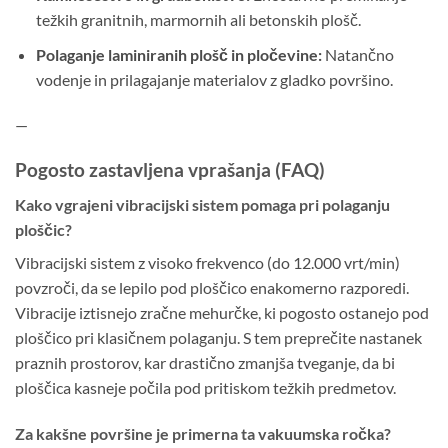
težkih granitnih, marmornih ali betonskih plošč.
Polaganje laminiranih plošč in pločevine:
Natančno
vodenje in prilagajanje materialov z gladko površino.
—
Pogosto zastavljena vprašanja (FAQ)
Kako vgrajeni vibracijski sistem pomaga pri polaganju
ploščic?
Vibracijski sistem z visoko frekvenco (do 12.000 vrt/min)
povzroči, da se lepilo pod ploščico enakomerno razporedi.
Vibracije iztisnejo zračne mehurčke, ki pogosto ostanejo pod
ploščico pri klasičnem polaganju. S tem preprečite nastanek
praznih prostorov, kar drastično zmanjša tveganje, da bi
ploščica kasneje počila pod pritiskom težkih predmetov.
Za kakšne površine je primerna ta vakuumska ročka?