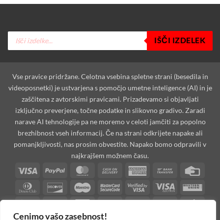
Products
IŠČI IZDELEK
search
Vse pravice pridržane. Celotna vsebina spletne strani (besedila in
videoposnetki) je ustvarjena s pomočjo umetne inteligence (AI) in je
zaščitena z avtorskimi pravicami. Prizadevamo si objavljati
izključno preverjene, točne podatke in slikovno gradivo. Zaradi
narave AI tehnologije pa ne moremo v celoti jamčiti za popolno
brezhibnost vseh informacij. Če na strani odkrijete napake ali
pomanjkljivosti, nas prosim obvestite. Napako bomo odpravili v
najkrajšem možnem času.
Visa
PayPal
MasterCard
Cash
American
Bank
Credi
On
Express
Transfer
Card
Dinners
Discover
Maestro
MasterCard
Visa
Visa
West
Delivery
Club
2
2
Electron
Unio
Apple
Cash
Credit
Google
PayPal
Stripe
Googl
Pay
on
Card
Pay
2
Walle
Cenimo vašo zasebnost!
Invoice
Rechung