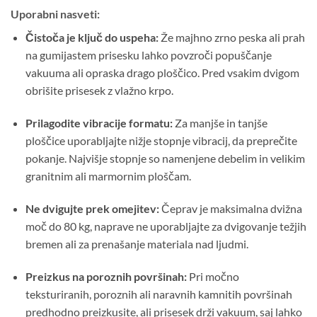
Uporabni nasveti:
Čistoča je ključ do uspeha:
Že majhno zrno peska ali prah
na gumijastem prisesku lahko povzroči popuščanje
vakuuma ali opraska drago ploščico. Pred vsakim dvigom
obrišite prisesek z vlažno krpo.
Prilagodite vibracije formatu:
Za manjše in tanjše
ploščice uporabljajte nižje stopnje vibracij, da preprečite
pokanje. Najvišje stopnje so namenjene debelim in velikim
granitnim ali marmornim ploščam.
Ne dvigujte prek omejitev:
Čeprav je maksimalna dvižna
moč do 80 kg, naprave ne uporabljajte za dvigovanje težjih
bremen ali za prenašanje materiala nad ljudmi.
Preizkus na poroznih površinah:
Pri močno
teksturiranih, poroznih ali naravnih kamnitih površinah
predhodno preizkusite, ali prisesek drži vakuum, saj lahko