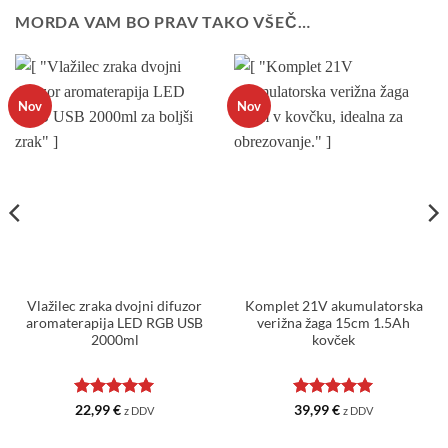
MORDA VAM BO PRAV TAKO VŠEČ…
Nov
Nov
Vlažilec zraka dvojni difuzor
Komplet 21V akumulatorska
aromaterapija LED RGB USB
verižna žaga 15cm 1.5Ah
2000ml
kovček
Ocenjeno
5
Ocenjeno
5
22,99
€
39,99
€
z DDV
z DDV
od 5
od 5