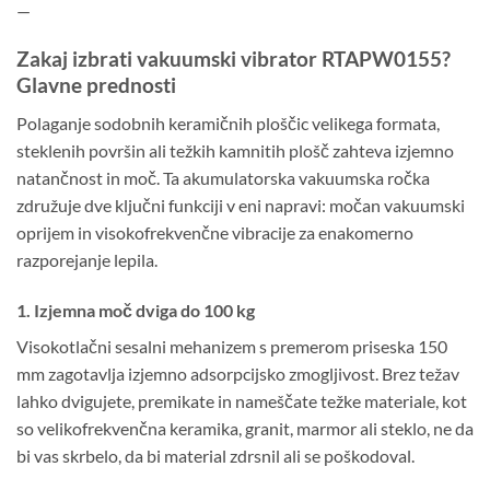
—
Zakaj izbrati vakuumski vibrator RTAPW0155?
Glavne prednosti
Polaganje sodobnih keramičnih ploščic velikega formata,
steklenih površin ali težkih kamnitih plošč zahteva izjemno
natančnost in moč. Ta akumulatorska vakuumska ročka
združuje dve ključni funkciji v eni napravi: močan vakuumski
oprijem in visokofrekvenčne vibracije za enakomerno
razporejanje lepila.
1. Izjemna moč dviga do 100 kg
Visokotlačni sesalni mehanizem s premerom priseska 150
mm zagotavlja izjemno adsorpcijsko zmogljivost. Brez težav
lahko dvigujete, premikate in nameščate težke materiale, kot
so velikofrekvenčna keramika, granit, marmor ali steklo, ne da
bi vas skrbelo, da bi material zdrsnil ali se poškodoval.