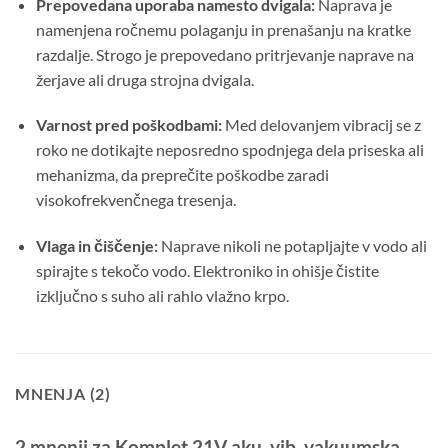
Prepovedana uporaba namesto dvigala:
Naprava je
namenjena ročnemu polaganju in prenašanju na kratke
razdalje. Strogo je prepovedano pritrjevanje naprave na
žerjave ali druga strojna dvigala.
Varnost pred poškodbami:
Med delovanjem vibracij se z
roko ne dotikajte neposredno spodnjega dela priseska ali
mehanizma, da preprečite poškodbe zaradi
visokofrekvenčnega tresenja.
Vlaga in čiščenje:
Naprave nikoli ne potapljajte v vodo ali
spirajte s tekočo vodo. Elektroniko in ohišje čistite
izključno s suho ali rahlo vlažno krpo.
MNENJA (2)
2 mnenji za
Komplet 21V aku. vib. vakuumska