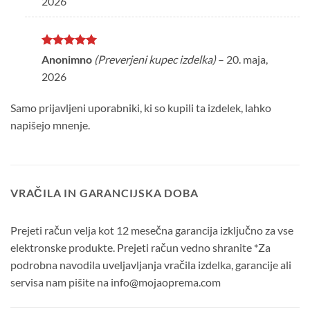
2026
Ocenjeno
5
Anonimno
(Preverjeni kupec izdelka)
–
20. maja,
od 5
2026
Samo prijavljeni uporabniki, ki so kupili ta izdelek, lahko
napišejo mnenje.
VRAČILA IN GARANCIJSKA DOBA
Prejeti račun velja kot 12 mesečna garancija izključno za vse
elektronske produkte. Prejeti račun vedno shranite *Za
podrobna navodila uveljavljanja vračila izdelka, garancije ali
servisa nam pišite na info@mojaoprema.com