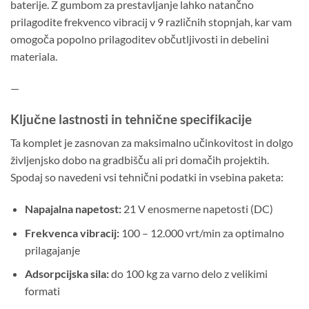
baterije. Z gumbom za prestavljanje lahko natančno
prilagodite frekvenco vibracij v 9 različnih stopnjah, kar vam
omogoča popolno prilagoditev občutljivosti in debelini
materiala.
—
Ključne lastnosti in tehnične specifikacije
Ta komplet je zasnovan za maksimalno učinkovitost in dolgo
življenjsko dobo na gradbišču ali pri domačih projektih.
Spodaj so navedeni vsi tehnični podatki in vsebina paketa:
Napajalna napetost:
21 V enosmerne napetosti (DC)
Frekvenca vibracij:
100 – 12.000 vrt/min za optimalno
prilagajanje
Adsorpcijska sila:
do 100 kg za varno delo z velikimi
formati