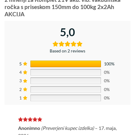
ročka s priseskom 150mm do 100kg 2x2Ah
AKCIJA
5,0
Based on 2 reviews
5
100%
4
0%
3
0%
2
0%
1
0%
Ocenjeno
5
Anonimno
(Preverjeni kupec izdelka)
–
17. maja,
od 5