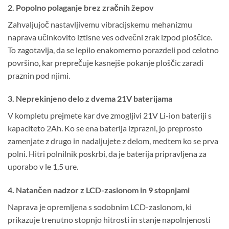
2. Popolno polaganje brez zračnih žepov
Zahvaljujoč nastavljivemu vibracijskemu mehanizmu
naprava učinkovito iztisne ves odvečni zrak izpod ploščice.
To zagotavlja, da se lepilo enakomerno porazdeli pod celotno
površino, kar preprečuje kasnejše pokanje ploščic zaradi
praznin pod njimi.
3. Neprekinjeno delo z dvema 21V baterijama
V kompletu prejmete kar dve zmogljivi 21V Li-ion bateriji s
kapaciteto 2Ah. Ko se ena baterija izprazni, jo preprosto
zamenjate z drugo in nadaljujete z delom, medtem ko se prva
polni. Hitri polnilnik poskrbi, da je baterija pripravljena za
uporabo v le 1,5 ure.
4. Natančen nadzor z LCD-zaslonom in 9 stopnjami
Naprava je opremljena s sodobnim LCD-zaslonom, ki
prikazuje trenutno stopnjo hitrosti in stanje napolnjenosti