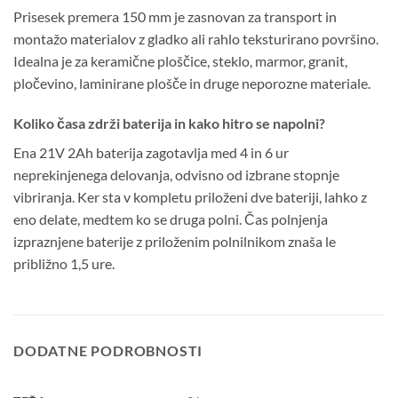
Prisesek premera 150 mm je zasnovan za transport in
montažo materialov z gladko ali rahlo teksturirano površino.
Idealna je za keramične ploščice, steklo, marmor, granit,
pločevino, laminirane plošče in druge neporozne materiale.
Koliko časa zdrži baterija in kako hitro se napolni?
Ena 21V 2Ah baterija zagotavlja med 4 in 6 ur
neprekinjenega delovanja, odvisno od izbrane stopnje
vibriranja. Ker sta v kompletu priloženi dve bateriji, lahko z
eno delate, medtem ko se druga polni. Čas polnjenja
izpraznjene baterije z priloženim polnilnikom znaša le
približno 1,5 ure.
DODATNE PODROBNOSTI