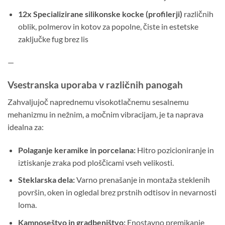
12x Specializirane silikonske kocke (profilerji)
različnih
oblik, polmerov in kotov za popolne, čiste in estetske
zaključke fug brez lis
—
Vsestranska uporaba v različnih panogah
Zahvaljujoč naprednemu visokotlačnemu sesalnemu
mehanizmu in nežnim, a močnim vibracijam, je ta naprava
idealna za:
Polaganje keramike in porcelana:
Hitro pozicioniranje in
iztiskanje zraka pod ploščicami vseh velikosti.
Steklarska dela:
Varno prenašanje in montaža steklenih
površin, oken in ogledal brez prstnih odtisov in nevarnosti
loma.
Kamnoseštvo in gradbeništvo:
Enostavno premikanje