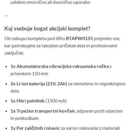
udobno enoročno ali dvoročno uporabo
—
Kaj vsebuje bogat akcijski komplet?
Ob nakupu kompleta pod šifro
RTAPW0155
prejmete vse,
kar potrebujete za takojšen pričetek dela in profesionalni
zaključek:
1x Akumulatorska vibracijska vakuumska ročka
s
priseskom 150 mm
2x Li-ion baterija (21V, 2Ah)
za nemoteno in neprekinjeno
delo
1x Hitri polnilnik
(1500 mA)
1x Trpežen transportni kovček
, odporen proti udarcem
in poškodbam
1x Par zaščitnih rokavic
za varno rokovanje z materiali