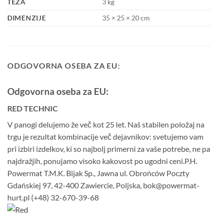
TEŽA
3 kg
DIMENZIJE
35 × 25 × 20 cm
ODGOVORNA OSEBA ZA EU:
Odgovorna oseba za EU:
RED TECHNIC
V panogi delujemo že več kot 25 let. Naš stabilen položaj na
trgu je rezultat kombinacije več dejavnikov: svetujemo vam
pri izbiri izdelkov, ki so najbolj primerni za vaše potrebe, ne pa
najdražjih, ponujamo visoko kakovost po ugodni ceni.P.H.
Powermat T.M.K. Bijak Sp., Jawna ul. Obrońców Poczty
Gdańskiej 97, 42-400 Zawiercie, Poljska, bok@powermat-
hurt.pl (+48) 32-670-39-68