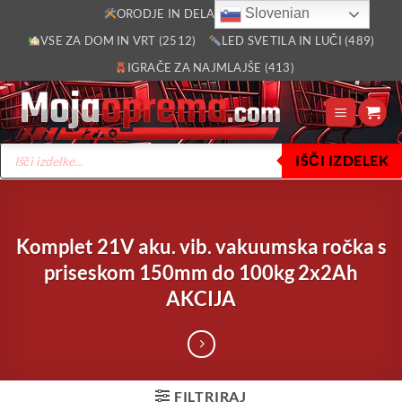
Skoči
Slovenian
ORODJE IN DELAVNICA (2805)
na
VSE ZA DOM IN VRT (2512)
LED SVETILA IN LUČI (489)
vsebino
IGRAČE ZA NAJMLAJŠE (413)
Products
IŠČI IZDELEK
search
Komplet 21V aku. vib. vakuumska ročka s
priseskom 150mm do 100kg 2x2Ah
AKCIJA
FILTRIRAJ