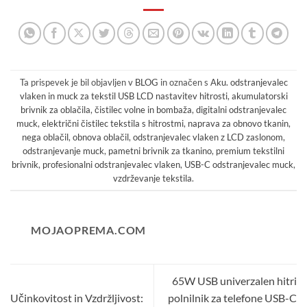
Ta prispevek je bil objavljen v
BLOG
in označen s
Aku. odstranjevalec
vlaken in muck za tekstil USB LCD nastavitev hitrosti
,
akumulatorski
brivnik za oblačila
,
čistilec volne in bombaža
,
digitalni odstranjevalec
muck
,
električni čistilec tekstila s hitrostmi
,
naprava za obnovo tkanin
,
nega oblačil
,
obnova oblačil
,
odstranjevalec vlaken z LCD zaslonom
,
odstranjevanje muck
,
pametni brivnik za tkanino
,
premium tekstilni
brivnik
,
profesionalni odstranjevalec vlaken
,
USB-C odstranjevalec muck
,
vzdrževanje tekstila
.
MOJAOPREMA.COM
65W USB univerzalen hitri
Učinkovitost in Vzdržljivost:
polnilnik za telefone USB-C