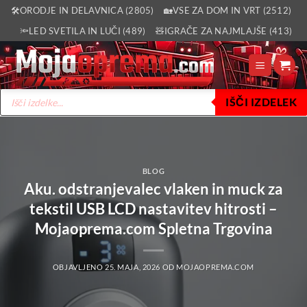
Skoči
🛠️ORODJE IN DELAVNICA (2805)
🏡VSE ZA DOM IN VRT (2512)
na
🔦LED SVETILA IN LUČI (489)
🧸IGRAČE ZA NAJMLAJŠE (413)
vsebino
Products
IŠČI IZDELEK
search
BLOG
Aku. odstranjevalec vlaken in muck za
tekstil USB LCD nastavitev hitrosti –
Mojaoprema.com Spletna Trgovina
OBJAVLJENO
25. MAJA, 2026
OD
MOJAOPREMA.COM