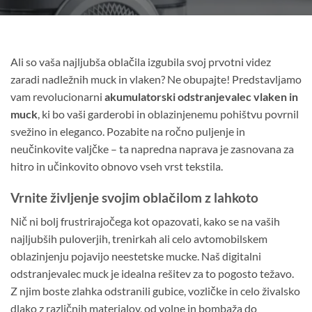
Ali so vaša najljubša oblačila izgubila svoj prvotni videz
zaradi nadležnih muck in vlaken? Ne obupajte! Predstavljamo
vam revolucionarni
akumulatorski odstranjevalec vlaken in
muck
, ki bo vaši garderobi in oblazinjenemu pohištvu povrnil
svežino in eleganco. Pozabite na ročno puljenje in
neučinkovite valjčke – ta napredna naprava je zasnovana za
hitro in učinkovito obnovo vseh vrst tekstila.
Vrnite življenje svojim oblačilom z lahkoto
Nič ni bolj frustrirajočega kot opazovati, kako se na vaših
najljubših puloverjih, trenirkah ali celo avtomobilskem
oblazinjenju pojavijo neestetske mucke. Naš digitalni
odstranjevalec muck je idealna rešitev za to pogosto težavo.
Z njim boste zlahka odstranili gubice, vozličke in celo živalsko
dlako z različnih materialov, od volne in bombaža do