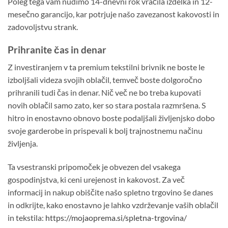
Poleg tega vam nudimo 14-dnevni rok vračila izdelka in 12-
mesečno garancijo, kar potrjuje našo zavezanost kakovosti in
zadovoljstvu strank.
Prihranite čas in denar
Z investiranjem v ta premium tekstilni brivnik ne boste le
izboljšali videza svojih oblačil, temveč boste dolgoročno
prihranili tudi čas in denar. Nič več ne bo treba kupovati
novih oblačil samo zato, ker so stara postala razmršena. S
hitro in enostavno obnovo boste podaljšali življenjsko dobo
svoje garderobe in prispevali k bolj trajnostnemu načinu
življenja.
Ta vsestranski pripomoček je obvezen del vsakega
gospodinjstva, ki ceni urejenost in kakovost. Za več
informacij in nakup obiščite našo spletno trgovino še danes
in odkrijte, kako enostavno je lahko vzdrževanje vaših oblačil
in tekstila:
https://mojaoprema.si/spletna-trgovina/