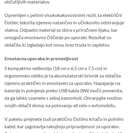
občutljivih materialov.
Opremljen s petimi visokokakovostnimi rezili, ta električni
čistilec tekstila izjemno natančno in učinkovito odstranjuje
vlakna. Odpadni material se zbira v priročnem lijaku, kar
omogoča enostavno čiščenje po uporabi. Rezultat so
oblačila, ki izgledajo kot nova, brez truda in zapletov.
Enostavna uporaba in prenosljivost
S kompaktno velikostjo (18 cm x 6,5 cm x 7,5 cm) in
ergonomsko obliko je ta akumulatorski brivnik za oblačila
izjemno praktičen in enostaven za uporabo. Napajanje na
baterije in polnjenje preko USB kabla (8W moči) pomenita,
da ga lahko vzamete s seboj kamorkoli. Ohranjajte svežino
svojih oblačil doma, na potovanju ali celo v avtomobilu.
V paketu prejmete tudi praktično čistilno krtačo in polnilni
kabel, kar zagotavlja takojšnjo pripravljenost za uporabo.