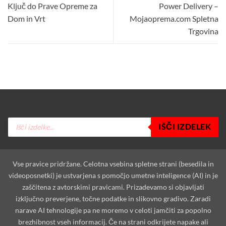
Ključ do Prave Opreme za
Power Delivery –
Dom in Vrt
Mojaoprema.com Spletna
Trgovina
Products
IŠČI IZDELEK
search
Vse pravice pridržane. Celotna vsebina spletne strani (besedila in
videoposnetki) je ustvarjena s pomočjo umetne inteligence (AI) in je
zaščitena z avtorskimi pravicami. Prizadevamo si objavljati
izključno preverjene, točne podatke in slikovno gradivo. Zaradi
narave AI tehnologije pa ne moremo v celoti jamčiti za popolno
brezhibnost vseh informacij. Če na strani odkrijete napake ali