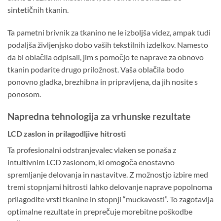
sintetičnih tkanin.
Ta pametni brivnik za tkanino ne le izboljša videz, ampak tudi
podaljša življenjsko dobo vaših tekstilnih izdelkov. Namesto
da bi oblačila odpisali, jim s pomočjo te naprave za obnovo
tkanin podarite drugo priložnost. Vaša oblačila bodo
ponovno gladka, brezhibna in pripravljena, da jih nosite s
ponosom.
Napredna tehnologija za vrhunske rezultate
LCD zaslon in prilagodljive hitrosti
Ta profesionalni odstranjevalec vlaken se ponaša z
intuitivnim LCD zaslonom, ki omogoča enostavno
spremljanje delovanja in nastavitve. Z možnostjo izbire med
tremi stopnjami hitrosti lahko delovanje naprave popolnoma
prilagodite vrsti tkanine in stopnji “muckavosti”. To zagotavlja
optimalne rezultate in preprečuje morebitne poškodbe