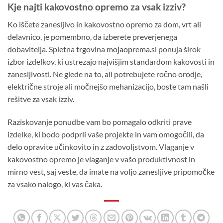
Kje najti kakovostno opremo za vsak izziv?
Ko iščete zanesljivo in kakovostno opremo za dom, vrt ali
delavnico, je pomembno, da izberete preverjenega
dobavitelja. Spletna trgovina
mojaoprema.si
ponuja širok
izbor izdelkov, ki ustrezajo najvišjim standardom kakovosti in
zanesljivosti. Ne glede na to, ali potrebujete ročno orodje,
električne stroje ali močnejšo mehanizacijo, boste tam našli
rešitve
za vsak
izziv.
Raziskovanje ponudbe vam bo pomagalo odkriti prave
izdelke, ki bodo podprli vaše projekte in vam omogočili, da
delo opravite učinkovito in z zadovoljstvom. Vlaganje v
kakovostno opremo je vlaganje v vašo produktivnost in
mirno vest, saj veste, da imate na voljo zanesljive pripomočke
za vsako nalogo, ki vas čaka.