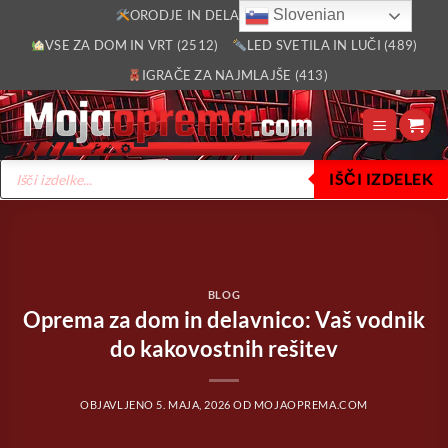
Skoči
Slovenian
ORODJE IN DELAVNICA (2805)
na
VSE ZA DOM IN VRT (2512)
LED SVETILA IN LUČI (489)
vsebino
IGRAČE ZA NAJMLAJŠE (413)
Products
IŠČI IZDELEK
search
BLOG
Oprema za dom in delavnico: Vaš vodnik
do kakovostnih rešitev
OBJAVLJENO
5. MAJA, 2026
OD
MOJAOPREMA.COM