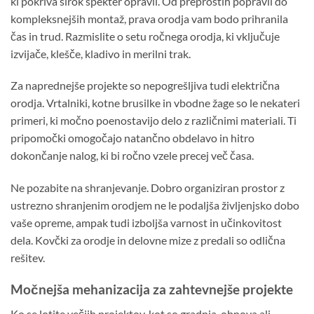
ki pokriva širok spekter opravil. Od preprostih popravil do
kompleksnejših montaž, prava orodja vam bodo prihranila
čas in trud. Razmislite o setu ročnega orodja, ki vključuje
izvijače, klešče, kladivo in merilni trak.
Za naprednejše projekte so nepogrešljiva tudi električna
orodja. Vrtalniki, kotne brusilke in vbodne žage so le nekateri
primeri, ki močno poenostavijo delo z različnimi materiali. Ti
pripomočki omogočajo natančno obdelavo in hitro
dokončanje nalog, ki bi ročno vzele precej več časa.
Ne pozabite na shranjevanje. Dobro organiziran prostor z
ustrezno shranjenim orodjem ne le podaljša življenjsko dobo
vaše opreme, ampak tudi izboljša varnost in učinkovitost
dela. Kovčki za orodje in delovne mize z predali so odlična
rešitev.
Močnejša mehanizacija za zahtevnejše projekte
Ko se lotite večjih projektov, kot so gradnja, obnova ali