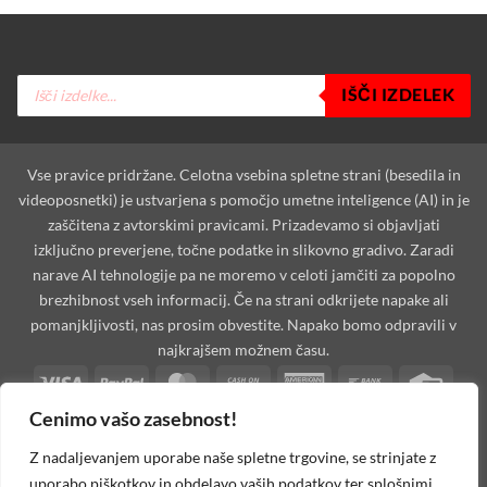
Products
IŠČI IZDELEK
search
Vse pravice pridržane. Celotna vsebina spletne strani (besedila in
videoposnetki) je ustvarjena s pomočjo umetne inteligence (AI) in je
zaščitena z avtorskimi pravicami. Prizadevamo si objavljati
izključno preverjene, točne podatke in slikovno gradivo. Zaradi
narave AI tehnologije pa ne moremo v celoti jamčiti za popolno
brezhibnost vseh informacij. Če na strani odkrijete napake ali
pomanjkljivosti, nas prosim obvestite. Napako bomo odpravili v
najkrajšem možnem času.
Visa
PayPal
MasterCard
Cash
American
Bank
Credi
On
Express
Transfer
Card
Cenimo vašo zasebnost!
Dinners
Discover
Maestro
MasterCard
Visa
Visa
West
Delivery
Club
2
2
Electron
Unio
Apple
Cash
Credit
Google
PayPal
Stripe
Googl
Z nadaljevanjem uporabe naše spletne trgovine, se strinjate z
Pay
on
Card
Pay
2
Walle
uporabo piškotkov in obdelavo vaših podatkov ter splošnimi