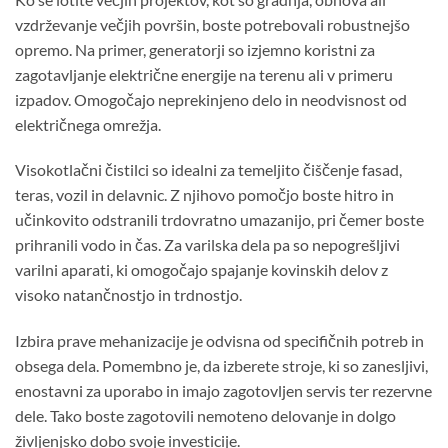
vzdrževanje večjih površin, boste potrebovali robustnejšo
opremo. Na primer, generatorji so izjemno koristni za
zagotavljanje električne energije na terenu ali v primeru
izpadov. Omogočajo neprekinjeno delo in neodvisnost od
električnega omrežja.
Visokotlačni čistilci so idealni za temeljito čiščenje fasad,
teras, vozil in delavnic. Z njihovo pomočjo boste hitro in
učinkovito odstranili trdovratno umazanijo, pri čemer boste
prihranili vodo in čas. Za varilska dela pa so nepogrešljivi
varilni aparati, ki omogočajo spajanje kovinskih delov z
visoko natančnostjo in trdnostjo.
Izbira prave mehanizacije je odvisna od specifičnih potreb in
obsega dela. Pomembno je, da izberete stroje, ki so zanesljivi,
enostavni za uporabo in imajo zagotovljen servis ter rezervne
dele. Tako boste zagotovili nemoteno delovanje in dolgo
življenjsko dobo svoje investicije.