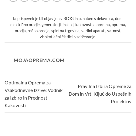
Ta prispevek je bil objavljen v
BLOG
in označen s
delavnica
,
dom
,
električno orodje
,
generatorji
,
izdelki
,
kakovostna oprema
,
oprema
,
orodja
,
ročno orodje
,
spletna trgovina
,
varilni aparati
,
varnost
,
visokotlačni čistilci
,
vzdrževanje
.
MOJAOPREMA.COM
Optimalna Oprema za
Pravilna Izbira Opreme za
Vsakodnevne Izzive: Vodnik
Dom in Vrt: Ključ do Uspešnih
za Izbiro in Prednosti
Projektov
Kakovosti