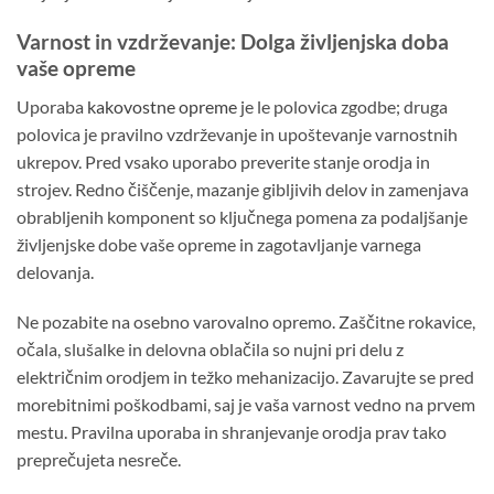
Varnost in vzdrževanje: Dolga življenjska doba
vaše opreme
Uporaba
kakovostne opreme
je le polovica zgodbe; druga
polovica je pravilno vzdrževanje in upoštevanje varnostnih
ukrepov. Pred vsako uporabo preverite stanje orodja in
strojev. Redno čiščenje, mazanje gibljivih delov in zamenjava
obrabljenih komponent so ključnega pomena za podaljšanje
življenjske dobe vaše opreme in zagotavljanje varnega
delovanja.
Ne pozabite na osebno varovalno opremo. Zaščitne rokavice,
očala, slušalke in delovna oblačila so nujni pri delu z
električnim orodjem in težko mehanizacijo. Zavarujte se pred
morebitnimi poškodbami, saj je vaša varnost vedno na prvem
mestu. Pravilna uporaba in shranjevanje orodja prav tako
preprečujeta nesreče.