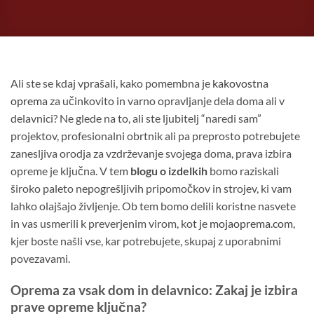
Ali ste se kdaj vprašali, kako pomembna je
kakovostna
oprema
za učinkovito in varno opravljanje dela doma ali v
delavnici? Ne glede na to, ali ste ljubitelj “naredi sam”
projektov, profesionalni obrtnik ali pa preprosto potrebujete
zanesljiva orodja za vzdrževanje svojega doma, prava izbira
opreme je ključna. V tem
blogu o izdelkih
bomo raziskali
široko paleto nepogrešljivih pripomočkov in strojev, ki vam
lahko olajšajo življenje. Ob tem bomo delili koristne nasvete
in vas usmerili k preverjenim virom, kot je
mojaoprema.com
,
kjer boste našli vse, kar potrebujete, skupaj z uporabnimi
povezavami.
Oprema za vsak dom in delavnico: Zakaj je izbira
prave opreme ključna?