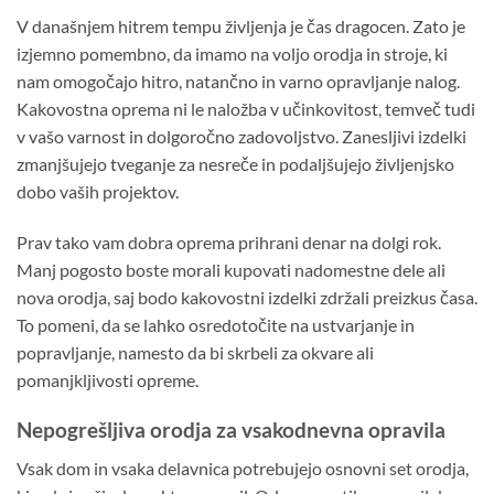
V današnjem hitrem tempu življenja je čas dragocen. Zato je
izjemno pomembno, da imamo na voljo orodja in stroje, ki
nam omogočajo hitro, natančno in varno opravljanje nalog.
Kakovostna oprema ni le naložba v učinkovitost, temveč tudi
v vašo varnost in dolgoročno zadovoljstvo. Zanesljivi izdelki
zmanjšujejo tveganje za nesreče in podaljšujejo življenjsko
dobo vaših projektov.
Prav tako vam dobra oprema prihrani denar na dolgi rok.
Manj pogosto boste morali kupovati nadomestne dele ali
nova orodja, saj bodo kakovostni izdelki zdržali preizkus časa.
To pomeni, da se lahko osredotočite na ustvarjanje in
popravljanje, namesto da bi skrbeli za okvare ali
pomanjkljivosti opreme.
Nepogrešljiva orodja za vsakodnevna opravila
Vsak dom in vsaka delavnica potrebujejo osnovni set orodja,