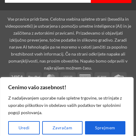
Vse pravice pridržane. Celotna vsebina spletne strani (besedila in
videoposnetki) je ustvarjena s pomočjo umetne inteligence (AI) in je
zaščitena z avtorskimi pravicami. Prizadevamo si objavljati
izključno preverjene, točne podatke in slikovno gradivo. Zaradi
narave AI tehnologije pa ne moremo v celoti jamčiti za popolno
brezhibnost vseh informacij. Če na strani odkrijete napake ali
pomanjkljivosti, nas prosim obvestite. Napako bomo odpravili v
najkrajšem možnem času.
Visa
PayPal
MasterCard
Cash
American
Bank
Credi
On
Express
Transfer
Card
Cenimo vašo zasebnost!
Dinners
Discover
Maestro
MasterCard
Visa
Visa
West
Delivery
Club
2
2
Electron
Unio
Apple
Cash
Credit
Google
PayPal
Stripe
Googl
Z nadaljevanjem uporabe naše spletne trgovine, se strinjate z
Pay
on
Card
Pay
2
Walle
uporabo piškotkov in obdelavo vaših podatkov ter splošnimi
Invoice
Rechung
Pickup
2
pogoji poslovanja.
MOJAoprema.com 2026 ©
Spletna Trgovina, Na žago 32, 8351
Uredi
Zavračam
Sprejmem
Straža, Slovenija