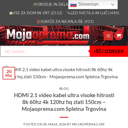
Skoči
Slovenian
ORODJE IN DELAVNICA (2805)
na
VSE ZA DOM IN VRT (2512)
LED SVETILA IN LUČI (489)
vsebino
IGRAČE ZA NAJMLAJŠE (413)
Products
IŠČI IZDELEK
search
20
Maj
BLOG
HDMI 2.1 video kabel ultra visoke hitrosti
8k 60hz 4k 120hz hq zlati 150cm –
Mojaoprema.com Spletna Trgovina
POSTED ON
20. MAJA, 2026
BY
MOJAOPREMA.COM