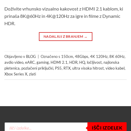
Doživite vrhunsko vizualno kakovost z HDMI 2.1 kablom, ki
prinaša 8K@60Hz in 4K@120Hz za igre in filme z Dynamic
HDR.
NADALJUJ Z BRANJEM
→
Objavljeno v
BLOG
|
Označeno s
150cm
,
48Gbps
,
4K 120Hz
,
8K 60Hz
,
avdio video
,
eARC
,
gaming
,
HDMI 2.1
,
HDR
,
HQ
,
ločljivost
,
najlonska
pletenica
,
pozlačeni priključki
,
PS5
,
RTX
,
ultra visoka hitrost
,
video kabel
,
Xbox Series X
,
zlati
Products
IŠČI IZDELEK
search