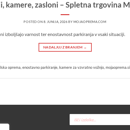
ji, kamere, zasloni – Spletna trgovin
POSTED ON
8. JUNIJA, 2026
BY
MOJAOPREMA.COM
ni izboljšajo varnost ter enostavnost parkiranja v vsaki situaciji.
NADALJUJ Z BRANJEM
→
lska oprema
,
enostavno parkiranje
,
kamere za vzvratno vožnjo
,
mojaoprema.si
Products
search