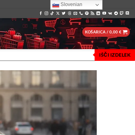
Slovenian
KOŠARICA /
0,00
€
IŠČI IZDELEK