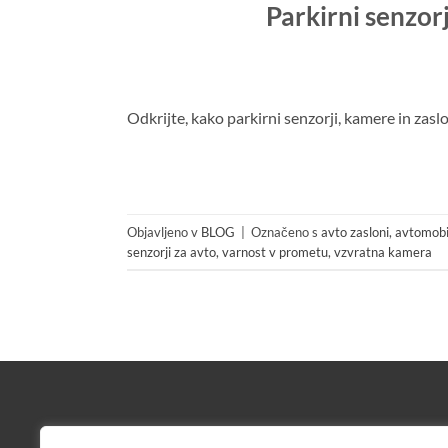
Parkirni senzor
Odkrijte, kako parkirni senzorji, kamere in zaslo
Objavljeno v
BLOG
|
Označeno s
avto zasloni
,
avtomobi
senzorji za avto
,
varnost v prometu
,
vzvratna kamera