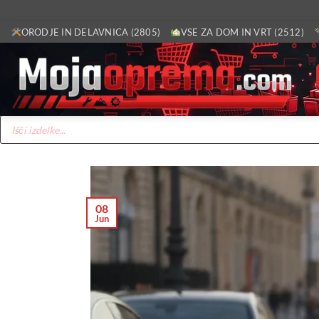
Skoči
ORODJE IN DELAVNICA (2805)
VSE ZA DOM IN VRT (2512)
na
vsebino
Products
search
08
Jun