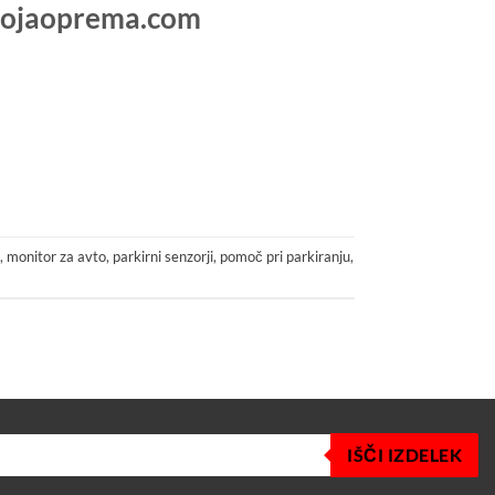
a Mojaoprema.com
,
monitor za avto
,
parkirni senzorji
,
pomoč pri parkiranju
,
IŠČI IZDELEK