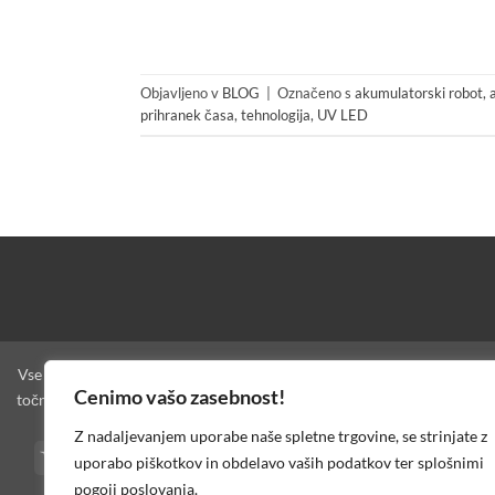
Objavljeno v
BLOG
|
Označeno s
akumulatorski robot
,
prihranek časa
,
tehnologija
,
UV LED
Vse pravice pridržane. Celotna vsebina spletne strani (besedila in vide
Cenimo vašo zasebnost!
točne podatke in slikovno gradivo. Zaradi narave AI tehnologije pa ne 
Z nadaljevanjem uporabe naše spletne trgovine, se strinjate z
Visa
PayPal
MasterCard
Cash
American
Bank
Credi
uporabo piškotkov in obdelavo vaših podatkov ter splošnimi
On
Express
Transfer
Card
pogoji poslovanja.