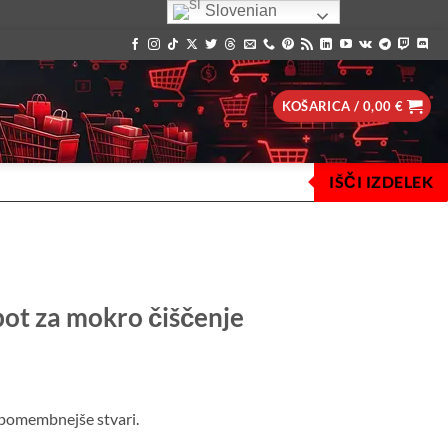
Slovenian
KOŠARICA /
0,00
€
IŠČI IZDELEK
bot za mokro čiščenje
a pomembnejše stvari.