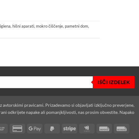
igiena
,
hišni aparati
,
mokro čiščenje
,
pametni dom
,
IŠČI IZDELEK
 z avtorskimi pravicami. Prizadevamo si objavljati izključno preverjene,
rani odkrijete napake ali pomanjkljivosti, nas prosim obvestite. Napako
Cash
Credit
Google
PayPal
Stripe
Google
Invoice
Rech
on
Card
Pay
2
Wallet