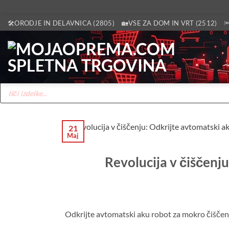
Skoči
🛠️ORODJE IN DELAVNICA (2805)
🏡VSE ZA DOM IN VRT (2512)

na
vsebino
Products
search
21
Maj
Revolucija v čiščenj
Odkrijte avtomatski aku robot za mokro čiščenje 