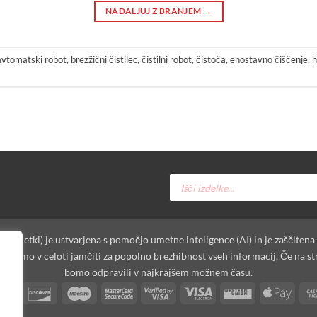
NADALJUJ Z BRANJEM
→
avtomatski robot
,
brezžični čistilec
,
čistilni robot
,
čistoča
,
enostavno čiščenje
,
h
Products
search
oposnetki) je ustvarjena s pomočjo umetne inteligence (AI) in je zaščitena
moremo v celoti jamčiti za popolno brezhibnost vseh informacij. Če na st
bomo odpravili v najkrajšem možnem času.
t
Dinners
Discover
Maestro
MasterCard
Visa
Visa
Western
Apple
Club
2
2
Electron
Union
Pay