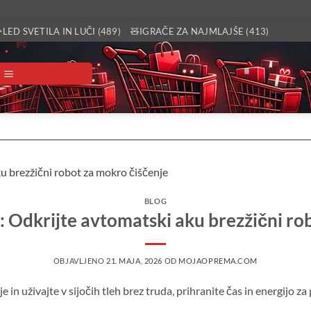
LED SVETILA IN LUČI (489)
🧸IGRAČE ZA NAJMLAJŠE (413)
GLAVNI MENI
BLOG
u: Odkrijte avtomatski aku brezžični ro
OBJAVLJENO
21. MAJA, 2026
OD
MOJAOPREMA.COM
in uživajte v sijočih tleh brez truda, prihranite čas in energijo z