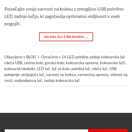
Povečajte svojo varnost na kolesu z zmogljivo USB polnilno
LED zadnjo lučjo, ki zagotavlja optimalno vidljivost v vseh
pogojih.
NADALJUJ Z BRANJEM
→
Objavljeno v
BLOG
|
Označeno s
14 LED polnilna zadnja kolesarska luč
rdeča USB
,
cestno kolo
,
gorsko kolo
,
kolesarska oprema
,
kolesarske luči
,
kolesarski dodatki
,
LED luč
,
luč za kolo
,
polnilna luč
,
rdeča luč
,
USB
polnjenje
,
utripajoča luč
,
varnost na kolesu
,
varnostna oprema
,
vidnost na
cesti
,
vodoodporna luč
,
zadnja kolesarska luč
Products