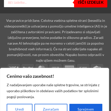
IŠČI IZDELEK
search
Vse pravice pridržane. Celotna vsebina spletne strani (besedila in
videoposnetki) je ustvarjena s pomočjo umetne inteligence (AI) in je
zaščitena z avtorskimi pravicami. Prizadevamo si objavljati
izključno preverjene, točne podatke in slikovno gradivo. Zaradi
narave AI tehnologije pa ne moremo v celoti jamčiti za popolno
brezhibnost vseh informacij. Če na strani odkrijete napake ali
pomanjkljivosti, nas prosim obvestite. Napako bomo odpravili v
najkrajšem možnem času.
Visa
PayPal
MasterCard
Cash
American
Bank
Credi
On
Express
Transfer
Card
Cenimo vašo zasebnost!
Dinners
Discover
Maestro
MasterCard
Visa
Visa
West
Delivery
Club
2
2
Electron
Unio
Apple
Cash
Credit
Google
PayPal
Stripe
Googl
Z nadaljevanjem uporabe naše spletne trgovine, se strinjate z
Pay
on
Card
Pay
2
Walle
uporabo piškotkov in obdelavo vaših podatkov ter splošnimi
Invoice
Rechung
Pickup
2
pogoji poslovanja.
MOJAoprema.com 2026 ©
Spletna Trgovina, Na žago 32, 8351
Uredi
Zavračam
Sprejmem