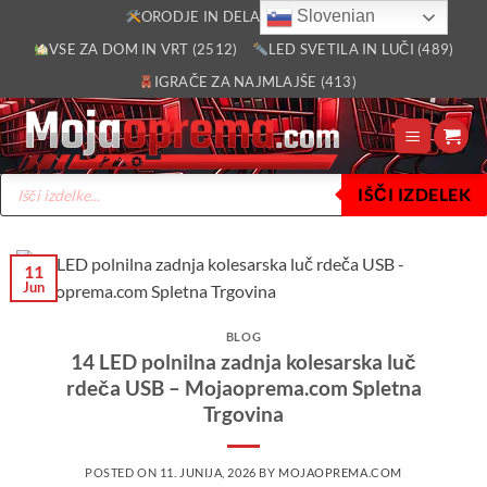
Skoči
Slovenian
ORODJE IN DELAVNICA (2805)
na
VSE ZA DOM IN VRT (2512)
LED SVETILA IN LUČI (489)
vsebino
IGRAČE ZA NAJMLAJŠE (413)
Products
IŠČI IZDELEK
search
11
Jun
BLOG
14 LED polnilna zadnja kolesarska luč
rdeča USB – Mojaoprema.com Spletna
Trgovina
POSTED ON
11. JUNIJA, 2026
BY
MOJAOPREMA.COM