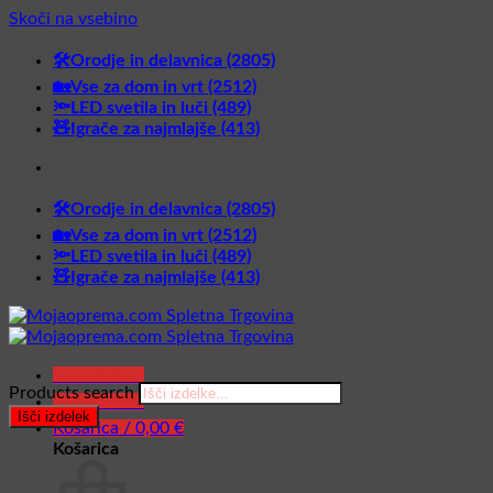
Skoči na vsebino
🛠️Orodje in delavnica (2805)
🏡Vse za dom in vrt (2512)
🔦LED svetila in luči (489)
🧸Igrače za najmlajše (413)
🛠️Orodje in delavnica (2805)
🏡Vse za dom in vrt (2512)
🔦LED svetila in luči (489)
🧸Igrače za najmlajše (413)
Glavni meni
Products search
Glavni meni
Išči izdelek
Košarica /
0,00
€
Košarica