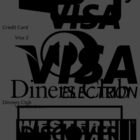
Credit Card
Visa 2
Dinners Club
Visa Electron