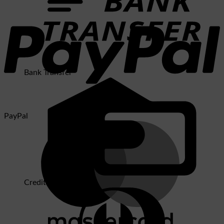
Bank Transfer
PayPal
Credit Card