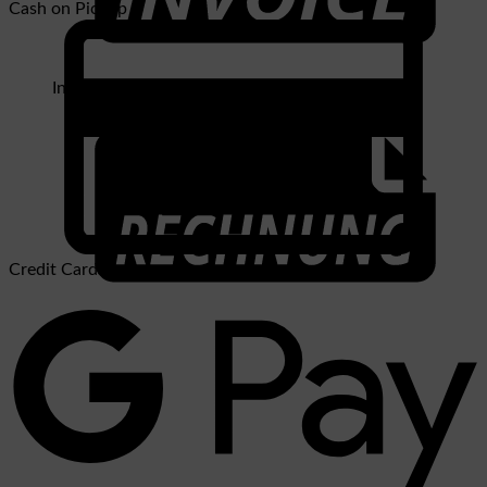
Cash on Pickup
Invoice
Credit Card 2
Rechung