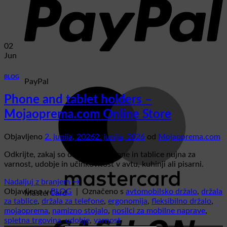
02
Jun
BLOG
PayPal
Phone and tablet holders –
Mojaoprema.com Online Store
Objavljeno
2. junija, 2026
2. junija, 2026
od
Mojaoprema.com
Odkrijte, zakaj so držala za telefone in tablice nujna za
varnost, udobje in učinkovitost v avtu, kuhinji ali pisarni.
Nadaljuj z branjem
→
Objavljeno v
BLOG
|
Označeno s
avtomobilsko držalo
,
držala
MasterCard
za tablice
,
držala za telefone
,
ergonomija
,
fleksibilno držalo
,
mojaoprema
,
namizno stojalo
,
nosilci za mobilne naprave
,
spletna trgovina
,
udobje
,
varnost