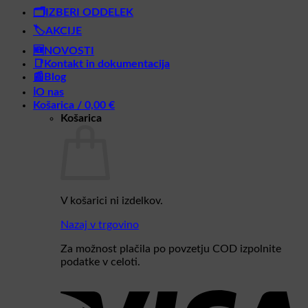
🗂️IZBERI ODDELEK
🏷️AKCIJE
🆕NOVOSTI
📑Kontakt in dokumentacija
📰Blog
ℹ️O nas
Košarica /
0,00
€
Košarica
V košarici ni izdelkov.
Nazaj v trgovino
Za možnost plačila po povzetju COD izpolnite
podatke v celoti.