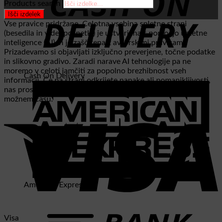
Products search
Išči izdelek
Vse pravice pridržane. Celotna vsebina spletne strani
(besedila in videoposnetki) je ustvarjena s pomočjo umetne
inteligence (AI) in je zaščitena z avtorskimi pravicami.
Prizadevamo si objavljati izključno preverjene, točne podatke
in slikovno gradivo. Zaradi narave AI tehnologije pa ne
moremo v celoti jamčiti za popolno brezhibnost vseh
Cash On Delivery
informacij. Če na strani odkrijete napake ali pomanjkljivosti,
nas prosim obvestite. Napako bomo odpravili v najkrajšem
možnem času.
American Express
Visa