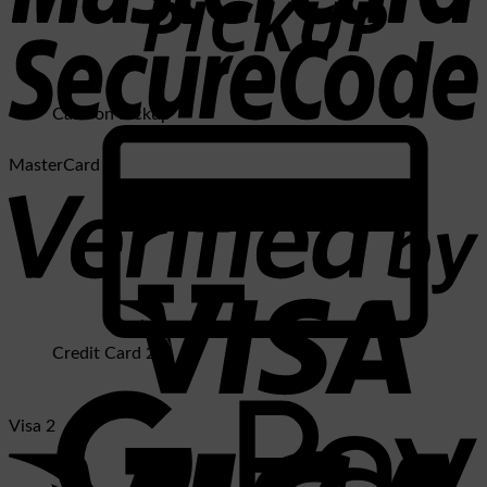
Cash on Pickup
MasterCard 2
Credit Card 2
Visa 2