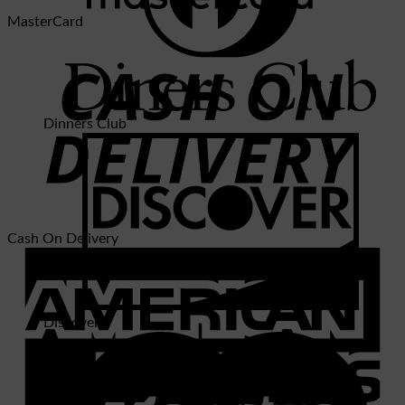
MasterCard
Dinners Club
Cash On Delivery
Discover