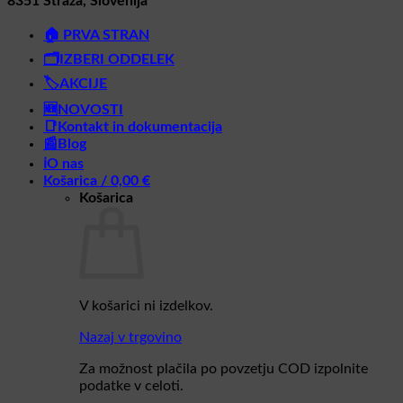
8351 Straža, Slovenija
🏠 PRVA STRAN
🗂️IZBERI ODDELEK
🏷️AKCIJE
🆕NOVOSTI
📑Kontakt in dokumentacija
📰Blog
ℹ️O nas
Košarica /
0,00
€
Košarica
V košarici ni izdelkov.
Nazaj v trgovino
Za možnost plačila po povzetju COD izpolnite
podatke v celoti.