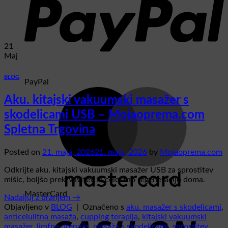
21
Maj
BLOG
PayPal
Aku. kitajski vakuumski masažer s
skodelicami USB – Mojaoprema.com
Spletna Trgovina
Posted on
21. maja, 2026
21. maja, 2026
by
Mojaoprema.com
Odkrijte aku. kitajski vakuumski masažer USB za sprostitev
mišic, boljšo prekrvavitev in celostno regeneracijo doma.
MasterCard
Nadaljuj z branjem
→
Objavljeno v
BLOG
|
Označeno s
aku. masažer s skodelicami
,
anticelulitna masaža
,
cupping terapija
,
kitajski vakuumski
masažer
,
limfna drenaža
,
masaža s skodelicami
,
sprostitev