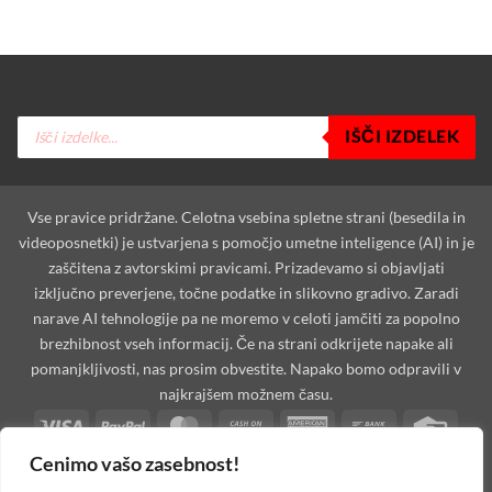
Products
IŠČI IZDELEK
search
Vse pravice pridržane. Celotna vsebina spletne strani (besedila in
videoposnetki) je ustvarjena s pomočjo umetne inteligence (AI) in je
zaščitena z avtorskimi pravicami. Prizadevamo si objavljati
izključno preverjene, točne podatke in slikovno gradivo. Zaradi
narave AI tehnologije pa ne moremo v celoti jamčiti za popolno
brezhibnost vseh informacij. Če na strani odkrijete napake ali
pomanjkljivosti, nas prosim obvestite. Napako bomo odpravili v
najkrajšem možnem času.
Visa
PayPal
MasterCard
Cash
American
Bank
Credi
On
Express
Transfer
Card
Cenimo vašo zasebnost!
Dinners
Discover
Maestro
MasterCard
Visa
Visa
West
Delivery
Club
2
2
Electron
Unio