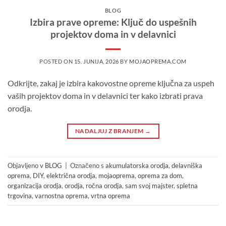
BLOG
Izbira prave opreme: Ključ do uspešnih
projektov doma in v delavnici
POSTED ON
15. JUNIJA, 2026
BY
MOJAOPREMA.COM
Odkrijte, zakaj je izbira kakovostne opreme ključna za uspeh
vaših projektov doma in v delavnici ter kako izbrati prava
orodja.
NADALJUJ Z BRANJEM
→
Objavljeno v
BLOG
|
Označeno s
akumulatorska orodja
,
delavniška
oprema
,
DIY
,
električna orodja
,
mojaoprema
,
oprema za dom
,
organizacija orodja
,
orodja
,
ročna orodja
,
sam svoj majster
,
spletna
trgovina
,
varnostna oprema
,
vrtna oprema