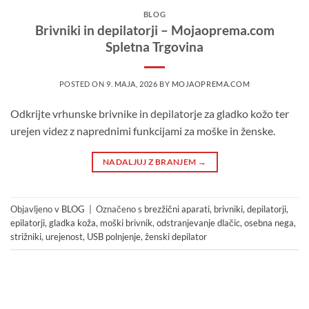
BLOG
Brivniki in depilatorji – Mojaoprema.com
Spletna Trgovina
POSTED ON
9. MAJA, 2026
BY
MOJAOPREMA.COM
Odkrijte vrhunske brivnike in depilatorje za gladko kožo ter
urejen videz z naprednimi funkcijami za moške in ženske.
NADALJUJ Z BRANJEM
→
Objavljeno v
BLOG
|
Označeno s
brezžični aparati
,
brivniki
,
depilatorji
,
epilatorji
,
gladka koža
,
moški brivnik
,
odstranjevanje dlačic
,
osebna nega
,
strižniki
,
urejenost
,
USB polnjenje
,
ženski depilator