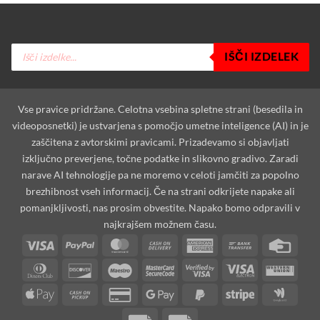
Products
IŠČI IZDELEK
search
Vse pravice pridržane. Celotna vsebina spletne strani (besedila in
videoposnetki) je ustvarjena s pomočjo umetne inteligence (AI) in je
zaščitena z avtorskimi pravicami. Prizadevamo si objavljati
izključno preverjene, točne podatke in slikovno gradivo. Zaradi
narave AI tehnologije pa ne moremo v celoti jamčiti za popolno
brezhibnost vseh informacij. Če na strani odkrijete napake ali
pomanjkljivosti, nas prosim obvestite. Napako bomo odpravili v
najkrajšem možnem času.
Visa
PayPal
MasterCard
Cash
American
Bank
Credi
On
Express
Transfer
Card
Dinners
Discover
Maestro
MasterCard
Visa
Visa
West
Delivery
Club
2
2
Electron
Unio
Apple
Cash
Credit
Google
PayPal
Stripe
Goog
Pay
on
Card
Pay
2
Walle
Invoice
Rechung