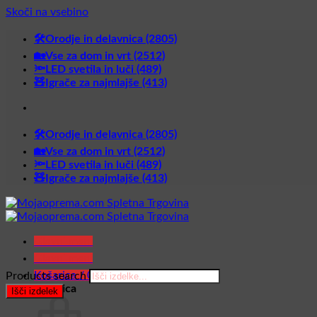
Skoči na vsebino
🛠️Orodje in delavnica (2805)
🏡Vse za dom in vrt (2512)
🔦LED svetila in luči (489)
🧸Igrače za najmlajše (413)
🛠️Orodje in delavnica (2805)
🏡Vse za dom in vrt (2512)
🔦LED svetila in luči (489)
🧸Igrače za najmlajše (413)
Glavni meni
Glavni meni
Košarica /
0,00
€
Products search
Košarica
Išči izdelek