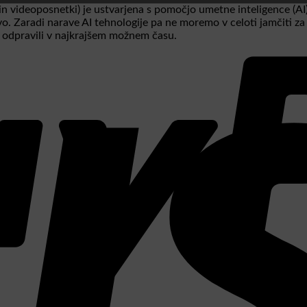
in videoposnetki) je ustvarjena s pomočjo umetne inteligence (AI)
ivo. Zaradi narave AI tehnologije pa ne moremo v celoti jamčiti z
 odpravili v najkrajšem možnem času.