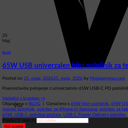
25
Maj
BLOG
65W USB univerzalen hitri polnilnik za
Posted on
25. maja, 2026
25. maja, 2026
by
Mojaoprema.com
Poenostavite polnjenje z univerzalnim 65W USB-C PD polnilnik
Nadaljuj z branjem
→
Objavljeno v
BLOG
|
Označeno s
65W hitri polnilnik
,
65W USB 
Visa
stenski polnilnik
,
polnilec za iPhone in Samsung
,
polnilec za tab
65W
,
USB-C polnilna postaja
,
USB-C Power Delivery polnilec
,
Products search
Išči izdelek