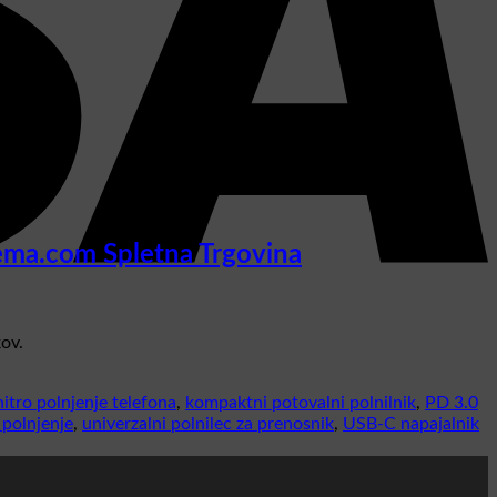
ema.com Spletna Trgovina
ov.
hitro polnjenje telefona
,
kompaktni potovalni polnilnik
,
PD 3.0
 polnjenje
,
univerzalni polnilec za prenosnik
,
USB-C napajalnik