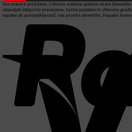
Vse pravice pridržane. Celotna vsebina spletne strani (besedila 
objavljati izključno preverjene, točne podatke in slikovno grad
napake ali pomanjkljivosti, nas prosim obvestite. Napako bomo