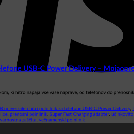
 telefone USB-C Power Delivery – Mojaopr
om, ki hitro napaja vse vaše naprave, od telefonov do prenosnik
univerzalen hitri polnilnik za telefone USB-C Power Delivery
,
lice
,
prenosni polnilnik
,
Super Fast Charging adapter
,
učinkovito
varnostna zaščita
,
večnamenski polnilnik