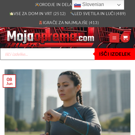
Skoči
Slovenian
ORODJE IN DELAVNICA (2805)
na
VSE ZA DOM IN VRT (2512)
LED SVETILA IN LUČI (489)
vsebino
IGRAČE ZA NAJMLAJŠE (413)
Products
IŠČI IZDELEK
search
08
Jun