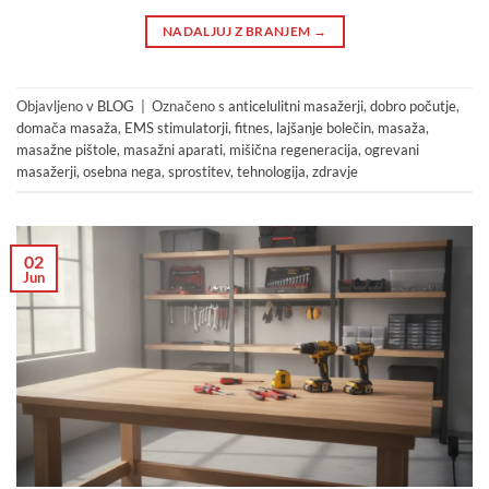
NADALJUJ Z BRANJEM
→
Objavljeno v
BLOG
|
Označeno s
anticelulitni masažerji
,
dobro počutje
,
domača masaža
,
EMS stimulatorji
,
fitnes
,
lajšanje bolečin
,
masaža
,
masažne pištole
,
masažni aparati
,
mišična regeneracija
,
ogrevani
masažerji
,
osebna nega
,
sprostitev
,
tehnologija
,
zdravje
02
Jun