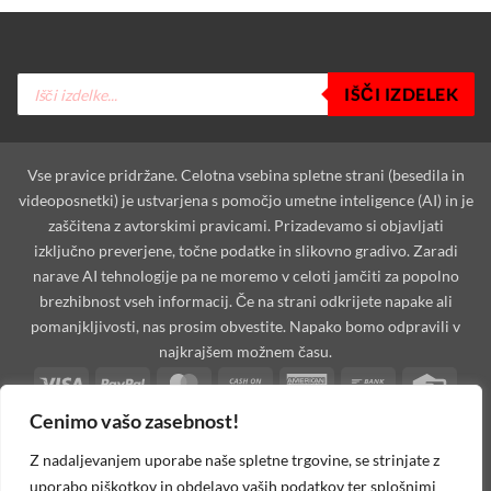
Products
IŠČI IZDELEK
search
Vse pravice pridržane. Celotna vsebina spletne strani (besedila in
videoposnetki) je ustvarjena s pomočjo umetne inteligence (AI) in je
zaščitena z avtorskimi pravicami. Prizadevamo si objavljati
izključno preverjene, točne podatke in slikovno gradivo. Zaradi
narave AI tehnologije pa ne moremo v celoti jamčiti za popolno
brezhibnost vseh informacij. Če na strani odkrijete napake ali
pomanjkljivosti, nas prosim obvestite. Napako bomo odpravili v
najkrajšem možnem času.
Visa
PayPal
MasterCard
Cash
American
Bank
Credi
On
Express
Transfer
Card
Cenimo vašo zasebnost!
Dinners
Discover
Maestro
MasterCard
Visa
Visa
West
Delivery
Club
2
2
Electron
Unio
Apple
Cash
Credit
Google
PayPal
Stripe
Googl
Z nadaljevanjem uporabe naše spletne trgovine, se strinjate z
Pay
on
Card
Pay
2
Walle
uporabo piškotkov in obdelavo vaših podatkov ter splošnimi