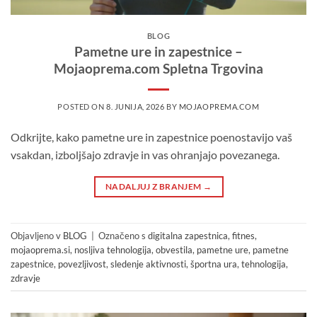
BLOG
Pametne ure in zapestnice –
Mojaoprema.com Spletna Trgovina
POSTED ON
8. JUNIJA, 2026
BY
MOJAOPREMA.COM
Odkrijte, kako pametne ure in zapestnice poenostavijo vaš
vsakdan, izboljšajo zdravje in vas ohranjajo povezanega.
NADALJUJ Z BRANJEM
→
Objavljeno v
BLOG
|
Označeno s
digitalna zapestnica
,
fitnes
,
mojaoprema.si
,
nosljiva tehnologija
,
obvestila
,
pametne ure
,
pametne
zapestnice
,
povezljivost
,
sledenje aktivnosti
,
športna ura
,
tehnologija
,
zdravje