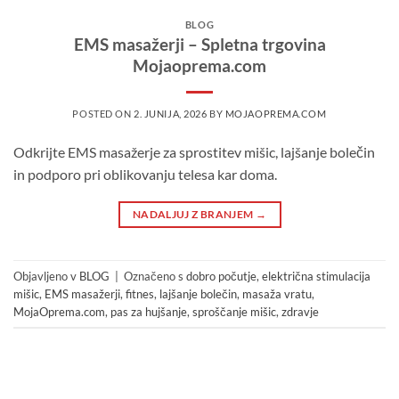
BLOG
EMS masažerji – Spletna trgovina
Mojaoprema.com
POSTED ON
2. JUNIJA, 2026
BY
MOJAOPREMA.COM
Odkrijte EMS masažerje za sprostitev mišic, lajšanje bolečin
in podporo pri oblikovanju telesa kar doma.
NADALJUJ Z BRANJEM
→
Objavljeno v
BLOG
|
Označeno s
dobro počutje
,
električna stimulacija
mišic
,
EMS masažerji
,
fitnes
,
lajšanje bolečin
,
masaža vratu
,
MojaOprema.com
,
pas za hujšanje
,
sproščanje mišic
,
zdravje