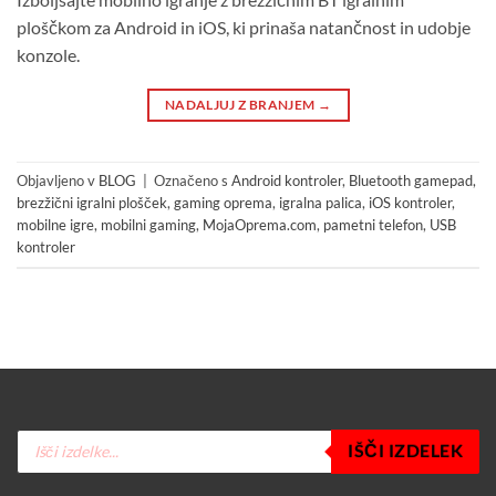
ploščkom za Android in iOS, ki prinaša natančnost in udobje
konzole.
NADALJUJ Z BRANJEM
→
Objavljeno v
BLOG
|
Označeno s
Android kontroler
,
Bluetooth gamepad
,
brezžični igralni plošček
,
gaming oprema
,
igralna palica
,
iOS kontroler
,
mobilne igre
,
mobilni gaming
,
MojaOprema.com
,
pametni telefon
,
USB
kontroler
Products
IŠČI IZDELEK
search