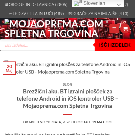
Skoči
Slovenian
🛠️ORODJE IN DELAVNICA (2805)
🏡VSE ZA DOM IN VRT (2512)
na
🔦LED SVETILA IN LUČI (489)
🧸IGRAČE ZA NAJMLAJŠE (413)
vsebino
Products
IŠČI IZDELEK
search
20
Maj
BLOG
Brezžični aku. BT igralni plošček za
telefone Android in iOS kontroler USB –
Mojaoprema.com Spletna Trgovina
OBJAVLJENO
20. MAJA, 2026
OD
MOJAOPREMA.COM
Izboljšajte mobilno igranje z brezžičnim BT igralnim