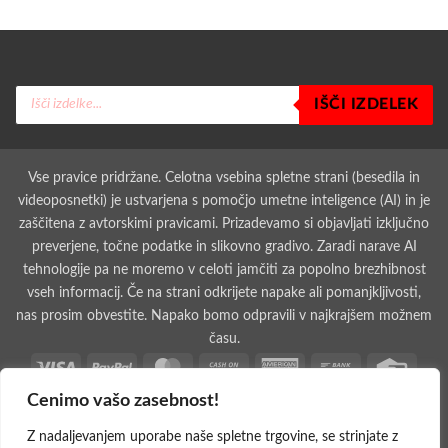
Products
IŠČI IZDELEK
search
Vse pravice pridržane. Celotna vsebina spletne strani (besedila in
videoposnetki) je ustvarjena s pomočjo umetne inteligence (AI) in je
zaščitena z avtorskimi pravicami. Prizadevamo si objavljati izključno
preverjene, točne podatke in slikovno gradivo. Zaradi narave AI
tehnologije pa ne moremo v celoti jamčiti za popolno brezhibnost
vseh informacij. Če na strani odkrijete napake ali pomanjkljivosti,
nas prosim obvestite. Napako bomo odpravili v najkrajšem možnem
času.
Visa
PayPal
MasterCard
Cash
American
Bank
Credit
On
Express
Transfer
Card
Cenimo vašo zasebnost!
Dinners
Discover
Maestro
MasterCard
Visa
Visa
West
Delivery
Club
2
2
Electron
Union
Apple
Cash
Credit
Google
PayPal
Stripe
Googl
Z nadaljevanjem uporabe naše spletne trgovine, se strinjate z