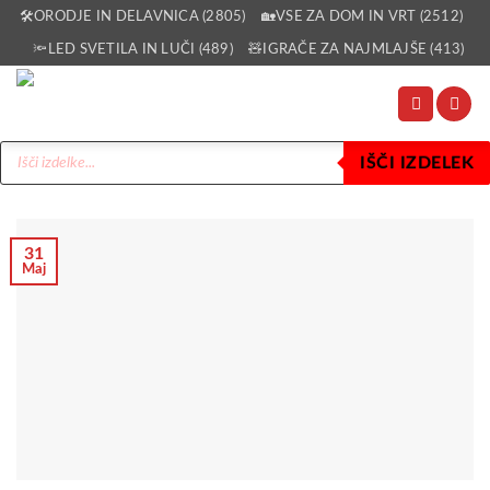
Skoči
🛠️ORODJE IN DELAVNICA (2805)
🏡VSE ZA DOM IN VRT (2512)
na
🔦LED SVETILA IN LUČI (489)
🧸IGRAČE ZA NAJMLAJŠE (413)
vsebino
Products
IŠČI IZDELEK
search
31
Maj