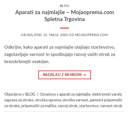
BLOG
Aparati za najmlajše – Mojaoprema.com
Spletna Trgovina
OBJAVLJENO
31. MAJA, 2026
OD
MOJAOPREMA.COM
Odkrijte, kako aparati za najmlajše olajšajo starševstvo,
zagotavljajo varnost in spodbujajo razvoj vaših otrok za
brezskrbnejši vsakdan.
NADALJUJ Z BRANJEM
→
Objavljeno v
BLOG
|
Označeno s
aparati za najmlajše
,
elektronski varuhi
,
naprave za otroke
,
otroška oprema
,
otroška varnost
,
pametni pripomočki
za otroke
,
pripomočki za malčke
,
razvoj otrok
,
starševstvo
,
varnost otrok