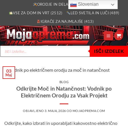
Skoči
Slovenian
ORODJE IN DELAVNICA (2805)
na
VSE ZA DOM IN VRT (2512)
LED SVETILA IN LUČI (489)
vsebino
IGRAČE ZA NAJMLAJŠE (413)
Products
IŠČI IZDELEK
search
03
Maj
BLOG
Odkrijte Moč in Natančnost: Vodnik po
Električnem Orodju za Vsak Projekt
OBJAVLJENO
3. MAJA, 2026
OD
MOJAOPREMA.COM
Odkrijte, kako izbrati in uporabljati kakovostno električno