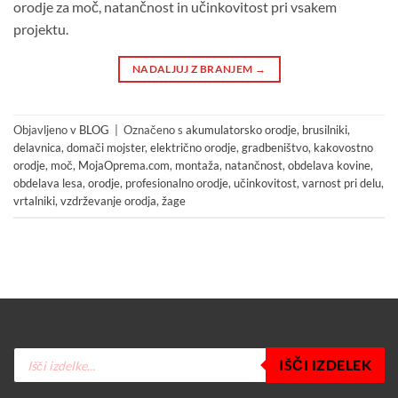
orodje za moč, natančnost in učinkovitost pri vsakem
projektu.
NADALJUJ Z BRANJEM
→
Objavljeno v
BLOG
|
Označeno s
akumulatorsko orodje
,
brusilniki
,
delavnica
,
domači mojster
,
električno orodje
,
gradbeništvo
,
kakovostno
orodje
,
moč
,
MojaOprema.com
,
montaža
,
natančnost
,
obdelava kovine
,
obdelava lesa
,
orodje
,
profesionalno orodje
,
učinkovitost
,
varnost pri delu
,
vrtalniki
,
vzdrževanje orodja
,
žage
Products
IŠČI IZDELEK
search