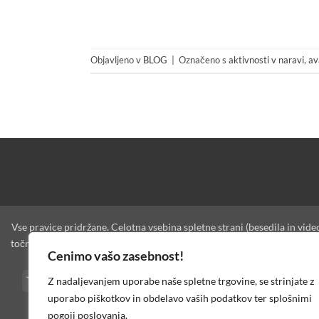
Objavljeno v
BLOG
|
Označeno s
aktivnosti v naravi
,
av
Vse pravice pridržane. Celotna vsebina spletne strani (besedila in vide
točne podatke in slikovno gradivo. Zaradi narave AI tehnologije pa ne 
Cenimo vašo zasebnost!
Visa
PayPal
MasterCard
Cash
American
Bank
Credi
Z nadaljevanjem uporabe naše spletne trgovine, se strinjate z
On
Express
Transfer
Card
uporabo piškotkov in obdelavo vaših podatkov ter splošnimi
Delivery
pogoji poslovanja.