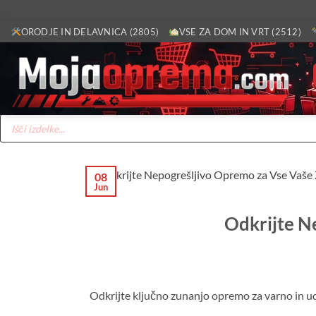
Skoči
ORODJE IN DELAVNICA (2805)
VSE ZA DOM IN VRT (2512)
na
vsebino
Products
search
08
Jun
Odkrijte N
Odkrijte ključno zunanjo opremo za varno in u