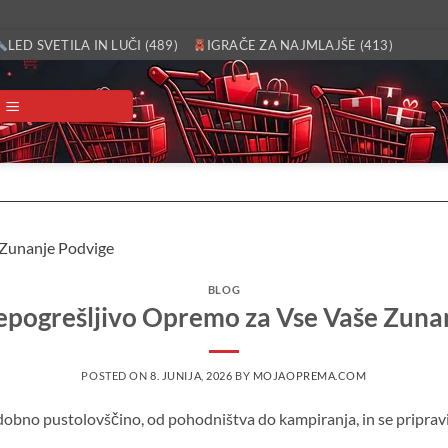
LED SVETILA IN LUČI (489)
IGRAČE ZA NAJMLAJŠE (413)
GLAVNI MENI
BLOG
epogrešljivo Opremo za Vse Vaše Zuna
POSTED ON
8. JUNIJA, 2026
BY
MOJAOPREMA.COM
dobno pustolovščino, od pohodništva do kampiranja, in se priprav