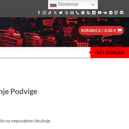
Slovenian
KOŠARICA /
0,00
€
IŠČI IZDELEK
nje Podvige
ite na nepozabne izkušnje.