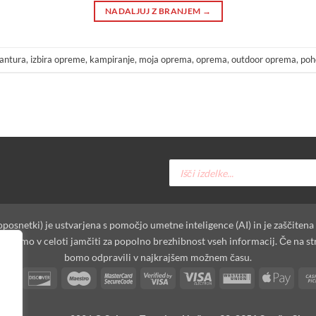
NADALJUJ Z BRANJEM
→
antura
,
izbira opreme
,
kampiranje
,
moja oprema
,
oprema
,
outdoor oprema
,
poh
Products
search
oposnetki) je ustvarjena s pomočjo umetne inteligence (AI) in je zaščitena
moremo v celoti jamčiti za popolno brezhibnost vseh informacij. Če na st
bomo odpravili v najkrajšem možnem času.
t
Dinners
Discover
Maestro
MasterCard
Visa
Visa
Western
Apple
Club
2
2
Electron
Union
Pay