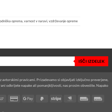
odniška oprema
,
varnost v naravi
,
vzdrževanje opreme
IŠČI IZDELEK
 z avtorskimi pravicami. Prizadevamo si objavljati izključno preverjene,
rani odkrijete napake ali pomanjkljivosti, nas prosim obvestite. Napako
Cash
Credit
Google
PayPal
Stripe
Google
Invoice
Rech
on
Card
Pay
2
Wallet
Pickup
2