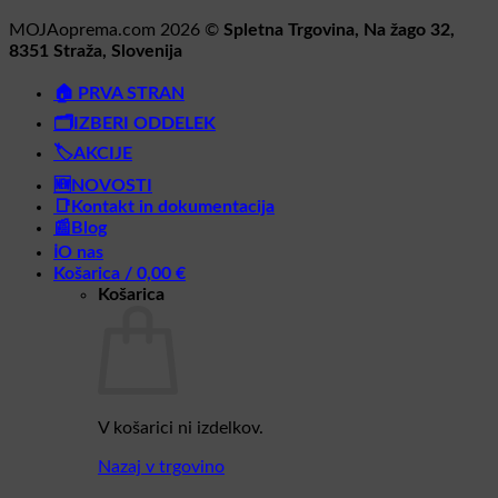
MOJAoprema.com 2026 ©
Spletna Trgovina, Na žago 32,
8351 Straža, Slovenija
🏠 PRVA STRAN
🗂️IZBERI ODDELEK
🏷️AKCIJE
🆕NOVOSTI
📑Kontakt in dokumentacija
📰Blog
ℹ️O nas
Košarica /
0,00
€
Košarica
V košarici ni izdelkov.
Nazaj v trgovino