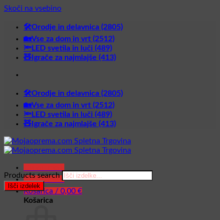
Skoči na vsebino
🛠️Orodje in delavnica (2805)
🏡Vse za dom in vrt (2512)
🔦LED svetila in luči (489)
🧸Igrače za najmlajše (413)
🛠️Orodje in delavnica (2805)
🏡Vse za dom in vrt (2512)
🔦LED svetila in luči (489)
🧸Igrače za najmlajše (413)
Glavni meni
Products search
Glavni meni
Išči izdelek
Košarica /
0,00
€
Košarica