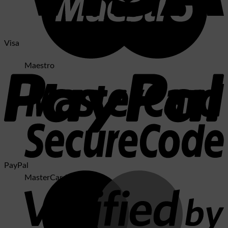
Visa
Maestro
PayPal
MasterCard 2