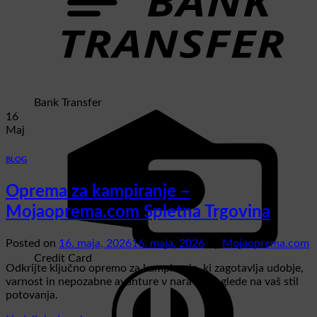
Bank Transfer
16
Maj
BLOG
Oprema za kampiranje –
Mojaoprema.com Spletna Trgovina
Posted on
16. maja, 2026
16. maja, 2026
by
Mojaoprema.com
Credit Card
Odkrijte ključno opremo za kampiranje, ki zagotavlja udobje,
varnost in nepozabne avanture v naravi, ne glede na vaš stil
potovanja.