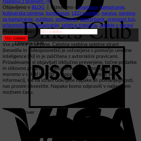
Nadaljuj z branjem
→
Objavljeno v
BLOG
|
Označeno s
avantura
,
kampiranje
,
kolesarska oprema
,
kompresor
,
LED svetilke
,
narava
,
oprema
za kampiranje
,
outdoor
,
potovanje
,
powerbank
,
prenosni tuš
,
pripomočki za kampiranje
,
spletna trgovina
,
udobje v naravi
Products search
Išči izdelek
Dinners Club
Vse pravice pridržane. Celotna vsebina spletne strani
(besedila in videoposnetki) je ustvarjena s pomočjo umetne
inteligence (AI) in je zaščitena z avtorskimi pravicami.
Prizadevamo si objavljati izključno preverjene, točne podatke
in slikovno gradivo. Zaradi narave AI tehnologije pa ne
moremo v celoti jamčiti za popolno brezhibnost vseh
informacij. Če na strani odkrijete napake ali pomanjkljivosti,
nas prosim obvestite. Napako bomo odpravili v najkrajšem
možnem času.
Discover