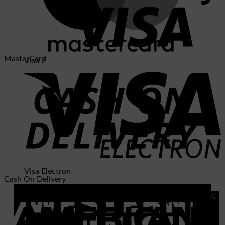
MasterCard
Visa 2
Visa Electron
Cash On Delivery