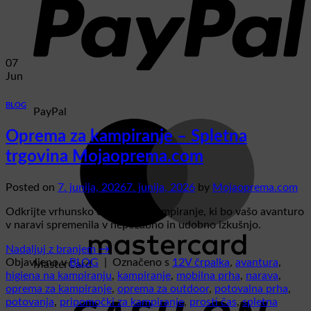
07
Jun
BLOG
PayPal
Oprema za kampiranje – Spletna
trgovina Mojaoprema.com
Posted on
7. junija, 2026
7. junija, 2026
by
Mojaoprema.com
Odkrijte vrhunsko opremo za kampiranje, ki bo vašo avanturo
v naravi spremenila v nepozabno in udobno izkušnjo.
Nadaljuj z branjem
→
Objavljeno v
BLOG
|
Označeno s
12V črpalka
,
avantura
,
MasterCard
higiena na kampiranju
,
kampiranje
,
mobilna prha
,
narava
,
oprema za kampiranje
,
oprema za outdoor
,
potovalna prha
,
potovanja
,
pripomočki za kampiranje
,
prosti čas
,
spletna