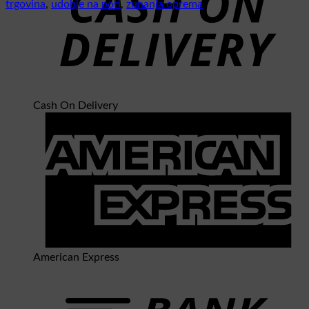
trgovina
,
udobje na poti
,
zunanja oprema
Cash On Delivery
American Express