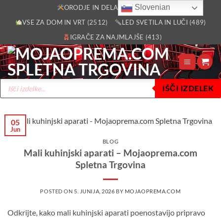
Skoči
Slovenian
ORODJE IN DELAVNICA (2805)
na
VSE ZA DOM IN VRT (2512)
LED SVETILA IN LUČI (489)
vsebino
IGRAČE ZA NAJMLAJŠE (413)
Products
IŠČI IZDELEK
search
05
Jun
BLOG
Mali kuhinjski aparati – Mojaoprema.com
Spletna Trgovina
POSTED ON
5. JUNIJA, 2026
BY
MOJAOPREMA.COM
Odkrijte, kako mali kuhinjski aparati poenostavijo pripravo