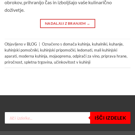
obrokov, prihranijo čas in izboljšajo vaše kulinarično
doživetje.
NADALJUJ Z BRANJEM
→
Objavljeno v
BLOG
|
Označeno s
domača kuhinja
,
kuhalniki
,
kuhanje
,
kuhinjski pomočniki
,
kuhinjski pripomočki
,
ledomati
,
mali kuhinjski
aparati
,
moderna kuhinja
,
mojaoprema
,
odpirači za vino
,
priprava hrane
,
priročnost
,
spletna trgovina
,
učinkovitost v kuhinji
Products
IŠČI IZDELEK
search