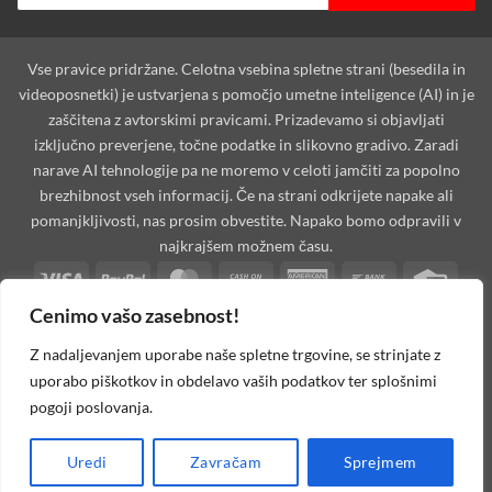
Vse pravice pridržane. Celotna vsebina spletne strani (besedila in
videoposnetki) je ustvarjena s pomočjo umetne inteligence (AI) in je
zaščitena z avtorskimi pravicami. Prizadevamo si objavljati
izključno preverjene, točne podatke in slikovno gradivo. Zaradi
narave AI tehnologije pa ne moremo v celoti jamčiti za popolno
brezhibnost vseh informacij. Če na strani odkrijete napake ali
pomanjkljivosti, nas prosim obvestite. Napako bomo odpravili v
najkrajšem možnem času.
Visa
PayPal
MasterCard
Cash
American
Bank
Credi
On
Express
Transfer
Card
Cenimo vašo zasebnost!
Dinners
Discover
Maestro
MasterCard
Visa
Visa
West
Delivery
Club
2
2
Electron
Unio
Apple
Cash
Credit
Google
PayPal
Stripe
Googl
Z nadaljevanjem uporabe naše spletne trgovine, se strinjate z
Pay
on
Card
Pay
2
Walle
uporabo piškotkov in obdelavo vaših podatkov ter splošnimi
Invoice
Rechung
Pickup
2
pogoji poslovanja.
MOJAoprema.com 2026 ©
Spletna Trgovina, Na žago 32, 8351
Uredi
Zavračam
Sprejmem
Straža, Slovenija