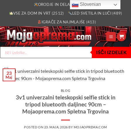
Skoči
Slovenian
ORODJE IN DELAVNICA (2805)
na
VSE ZA DOM IN VRT (2512)
LED SVETILA IN LUČI (489)
vsebino
IGRAČE ZA NAJMLAJŠE (413)
Products
IŠČI IZDELEK
search
23
Maj
BLOG
3v1 univerzalni teleskopski selfie stick in
tripod bluetooth daljinec 90cm –
Mojaoprema.com Spletna Trgovina
POSTED ON
23. MAJA, 2026
BY
MOJAOPREMA.COM