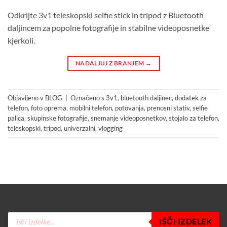
Odkrijte 3v1 teleskopski selfie stick in tripod z Bluetooth
daljincem za popolne fotografije in stabilne videoposnetke
kjerkoli.
NADALJUJ Z BRANJEM
→
Objavljeno v
BLOG
|
Označeno s
3v1
,
bluetooth daljinec
,
dodatek za
telefon
,
foto oprema
,
mobilni telefon
,
potovanja
,
prenosni stativ
,
selfie
palica
,
skupinske fotografije
,
snemanje videoposnetkov
,
stojalo za telefon
,
teleskopski
,
tripod
,
univerzalni
,
vlogging
Products
IŠČI IZDELEK
search