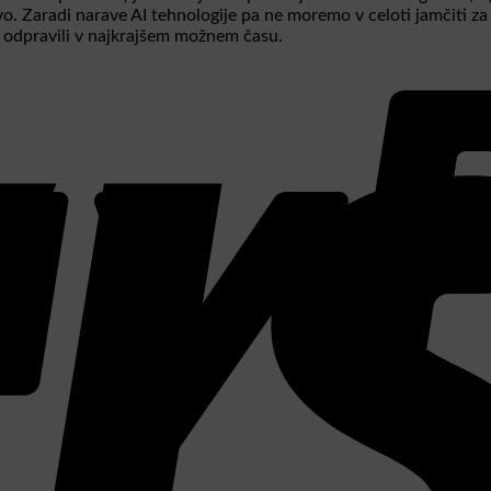
ivo. Zaradi narave AI tehnologije pa ne moremo v celoti jamčiti z
 odpravili v najkrajšem možnem času.