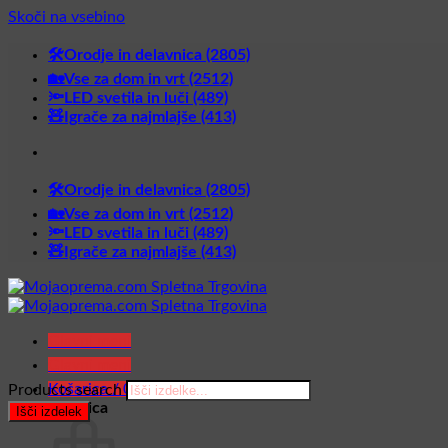
Skoči na vsebino
🛠️Orodje in delavnica (2805)
🏡Vse za dom in vrt (2512)
🔦LED svetila in luči (489)
🧸Igrače za najmlajše (413)
🛠️Orodje in delavnica (2805)
🏡Vse za dom in vrt (2512)
🔦LED svetila in luči (489)
🧸Igrače za najmlajše (413)
Glavni meni
Glavni meni
Košarica /
0,00
€
Products search
Košarica
Išči izdelek