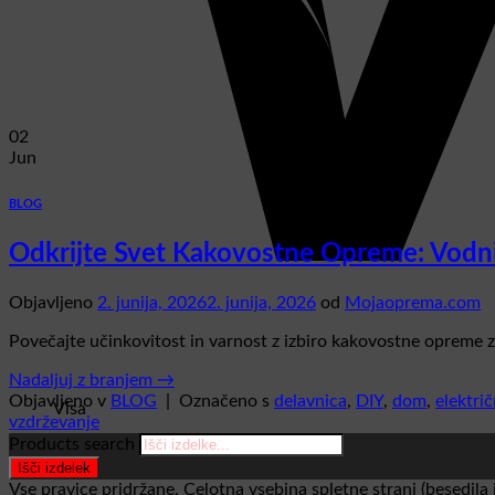
02
Jun
BLOG
Odkrijte Svet Kakovostne Opreme: Vodni
Objavljeno
2. junija, 2026
2. junija, 2026
od
Mojaoprema.com
Povečajte učinkovitost in varnost z izbiro kakovostne opreme za
Nadaljuj z branjem
→
Objavljeno v
BLOG
|
Označeno s
delavnica
,
DIY
,
dom
,
elektri
Visa
vzdrževanje
Products search
Išči izdelek
Vse pravice pridržane. Celotna vsebina spletne strani (besedila 