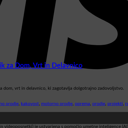
k za Dom, Vrt in Delavnico
 dom, vrt in delavnico, ki zagotavlja dolgotrajno zadovoljstvo.
čno orodje
,
kakovost
,
motorno orodje
,
oprema
,
orodje
,
projekti
,
r
in videoposnetki) je ustvarjena s pomočjo umetne inteligence (AI)