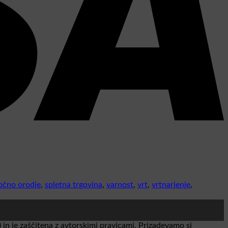
očno orodje
,
spletna trgovina
,
varnost
,
vrt
,
vrtnarjenje
,
 in je zaščitena z avtorskimi pravicami. Prizadevamo si