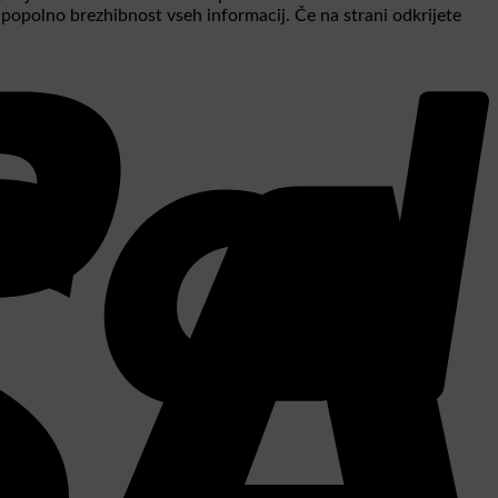
a popolno brezhibnost vseh informacij. Če na strani odkrijete