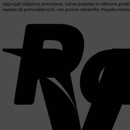
objavljati izključno preverjene, točne podatke in slikovno grad
napake ali pomanjkljivosti, nas prosim obvestite. Napako bomo