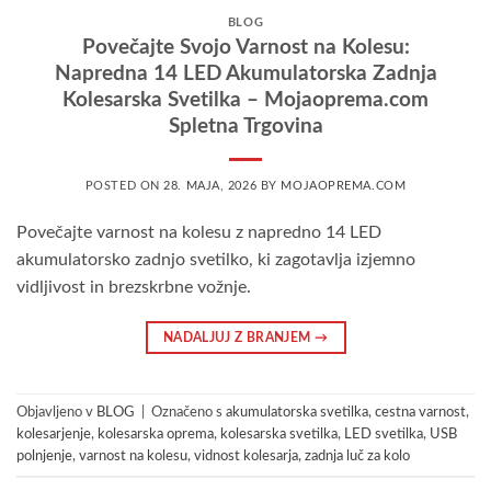
BLOG
Povečajte Svojo Varnost na Kolesu:
Napredna 14 LED Akumulatorska Zadnja
Kolesarska Svetilka – Mojaoprema.com
Spletna Trgovina
POSTED ON
28. MAJA, 2026
BY
MOJAOPREMA.COM
Povečajte varnost na kolesu z napredno 14 LED
akumulatorsko zadnjo svetilko, ki zagotavlja izjemno
vidljivost in brezskrbne vožnje.
NADALJUJ Z BRANJEM
→
Objavljeno v
BLOG
|
Označeno s
akumulatorska svetilka
,
cestna varnost
,
kolesarjenje
,
kolesarska oprema
,
kolesarska svetilka
,
LED svetilka
,
USB
polnjenje
,
varnost na kolesu
,
vidnost kolesarja
,
zadnja luč za kolo