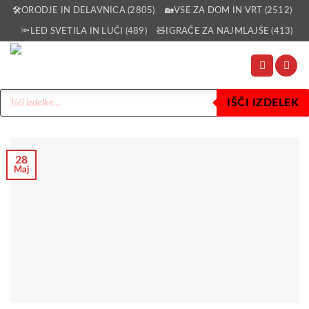
Skoči
🛠️ORODJE IN DELAVNICA (2805)
🏡VSE ZA DOM IN VRT (2512)
na
🔦LED SVETILA IN LUČI (489)
🧸IGRAČE ZA NAJMLAJŠE (413)
vsebino
Products
IŠČI IZDELEK
search
28
Maj