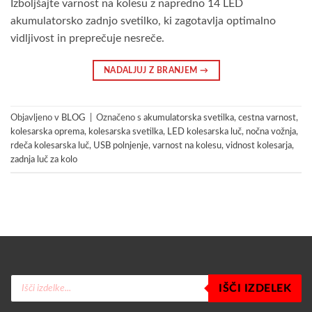
Izboljšajte varnost na kolesu z napredno 14 LED
akumulatorsko zadnjo svetilko, ki zagotavlja optimalno
vidljivost in preprečuje nesreče.
NADALJUJ Z BRANJEM
→
Objavljeno v
BLOG
|
Označeno s
akumulatorska svetilka
,
cestna varnost
,
kolesarska oprema
,
kolesarska svetilka
,
LED kolesarska luč
,
nočna vožnja
,
rdeča kolesarska luč
,
USB polnjenje
,
varnost na kolesu
,
vidnost kolesarja
,
zadnja luč za kolo
Products
IŠČI IZDELEK
search