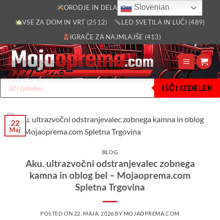
Skoči
Slovenian
ORODJE IN DELAVNICA (2805)
na
VSE ZA DOM IN VRT (2512)
LED SVETILA IN LUČI (489)
vsebino
IGRAČE ZA NAJMLAJŠE (413)
Products
IŠČI IZDELEK
search
22
Maj
BLOG
Aku. ultrazvočni odstranjevalec zobnega
kamna in oblog bel – Mojaoprema.com
Spletna Trgovina
POSTED ON
22. MAJA, 2026
BY
MOJAOPREMA.COM