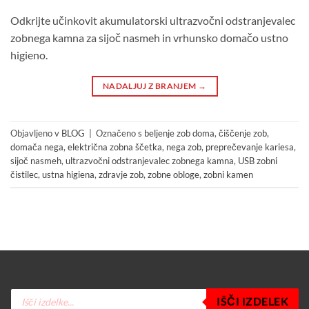
Odkrijte učinkovit akumulatorski ultrazvočni odstranjevalec
zobnega kamna za sijoč nasmeh in vrhunsko domačo ustno
higieno.
NADALJUJ Z BRANJEM
→
Objavljeno v
BLOG
|
Označeno s
beljenje zob doma
,
čiščenje zob
,
domača nega
,
električna zobna ščetka
,
nega zob
,
preprečevanje kariesa
,
sijoč nasmeh
,
ultrazvočni odstranjevalec zobnega kamna
,
USB zobni
čistilec
,
ustna higiena
,
zdravje zob
,
zobne obloge
,
zobni kamen
Products
IŠČI IZDELEK
search