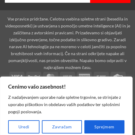
Vse pravice pridržane. Celotna vsebina spletne strani (besedila in
videoposnetki) je ustvarjena s pomočjo umetne inteligence (AI) in je
zaščitena z avtorskimi pravicami. Prizadevamo si objavljati
izključno preverjene, točne podatke in slikovno gradivo. Zaradi
narave AI tehnologije pa ne moremo v celoti jamčiti za popolno
brezhibnost vseh informacij. Če na strani odkrijete napake ali
pomanjkljivosti, nas prosim obvestite. Napako bomo odpravili v
najkrajšem možnem času.
Visa
PayPal
MasterCard
Cash
American
Bank
Credi
On
Express
Transfer
Card
Cenimo vašo zasebnost!
Dinners
Discover
Maestro
MasterCard
Visa
Visa
West
Delivery
Club
2
2
Electron
Unio
Apple
Cash
Credit
Google
PayPal
Stripe
Googl
Z nadaljevanjem uporabe naše spletne trgovine, se strinjate z
Pay
on
Card
Pay
2
Walle
uporabo piškotkov in obdelavo vaših podatkov ter splošnimi
Invoice
Rechung
Pickup
2
pogoji poslovanja.
MOJAoprema.com 2026 ©
Spletna Trgovina, Na žago 32, 8351
Uredi
Zavračam
Sprejmem
Straža, Slovenija