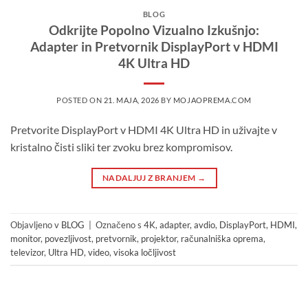
BLOG
Odkrijte Popolno Vizualno Izkušnjo:
Adapter in Pretvornik DisplayPort v HDMI
4K Ultra HD
POSTED ON
21. MAJA, 2026
BY
MOJAOPREMA.COM
Pretvorite DisplayPort v HDMI 4K Ultra HD in uživajte v
kristalno čisti sliki ter zvoku brez kompromisov.
NADALJUJ Z BRANJEM
→
Objavljeno v
BLOG
|
Označeno s
4K
,
adapter
,
avdio
,
DisplayPort
,
HDMI
,
monitor
,
povezljivost
,
pretvornik
,
projektor
,
računalniška oprema
,
televizor
,
Ultra HD
,
video
,
visoka ločljivost