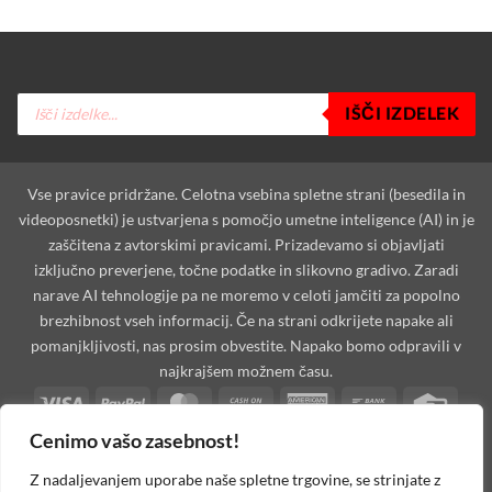
Products
IŠČI IZDELEK
search
Vse pravice pridržane. Celotna vsebina spletne strani (besedila in
videoposnetki) je ustvarjena s pomočjo umetne inteligence (AI) in je
zaščitena z avtorskimi pravicami. Prizadevamo si objavljati
izključno preverjene, točne podatke in slikovno gradivo. Zaradi
narave AI tehnologije pa ne moremo v celoti jamčiti za popolno
brezhibnost vseh informacij. Če na strani odkrijete napake ali
pomanjkljivosti, nas prosim obvestite. Napako bomo odpravili v
najkrajšem možnem času.
Visa
PayPal
MasterCard
Cash
American
Bank
Credi
On
Express
Transfer
Card
Cenimo vašo zasebnost!
Dinners
Discover
Maestro
MasterCard
Visa
Visa
West
Delivery
Club
2
2
Electron
Unio
Apple
Cash
Credit
Google
PayPal
Stripe
Googl
Z nadaljevanjem uporabe naše spletne trgovine, se strinjate z