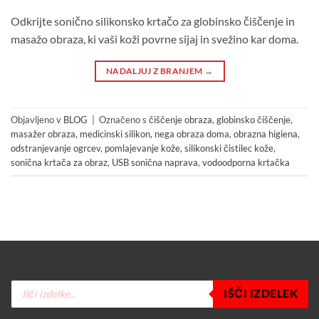
Odkrijte sonično silikonsko krtačo za globinsko čiščenje in
masažo obraza, ki vaši koži povrne sijaj in svežino kar doma.
NADALJUJ Z BRANJEM
→
Objavljeno v
BLOG
|
Označeno s
čiščenje obraza
,
globinsko čiščenje
,
masažer obraza
,
medicinski silikon
,
nega obraza doma
,
obrazna higiena
,
odstranjevanje ogrcev
,
pomlajevanje kože
,
silikonski čistilec kože
,
sonična krtača za obraz
,
USB sonična naprava
,
vodoodporna krtačka
Products
IŠČI IZDELEK
search