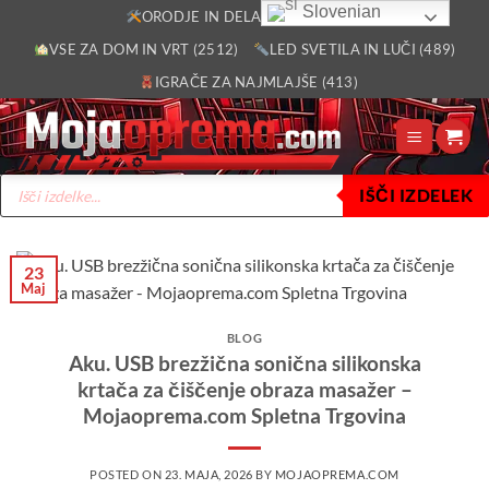
Skoči
Slovenian
ORODJE IN DELAVNICA (2805)
na
VSE ZA DOM IN VRT (2512)
LED SVETILA IN LUČI (489)
vsebino
IGRAČE ZA NAJMLAJŠE (413)
Products
IŠČI IZDELEK
search
23
Maj
BLOG
Aku. USB brezžična sonična silikonska
krtača za čiščenje obraza masažer –
Mojaoprema.com Spletna Trgovina
POSTED ON
23. MAJA, 2026
BY
MOJAOPREMA.COM