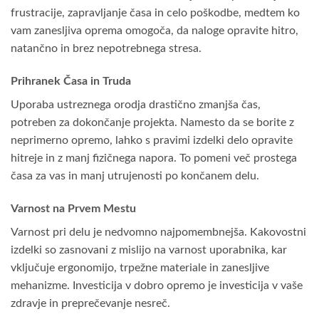
frustracije, zapravljanje časa in celo poškodbe, medtem ko
vam zanesljiva oprema omogoča, da naloge opravite hitro,
natančno in brez nepotrebnega stresa.
Prihranek Časa in Truda
Uporaba ustreznega orodja drastično zmanjša čas,
potreben za dokončanje projekta. Namesto da se borite z
neprimerno opremo, lahko s pravimi izdelki delo opravite
hitreje in z manj fizičnega napora. To pomeni več prostega
časa za vas in manj utrujenosti po končanem delu.
Varnost na Prvem Mestu
Varnost pri delu je nedvomno najpomembnejša. Kakovostni
izdelki so zasnovani z mislijo na varnost uporabnika, kar
vključuje ergonomijo, trpežne materiale in zanesljive
mehanizme. Investicija v dobro opremo je investicija v vaše
zdravje in preprečevanje nesreč.