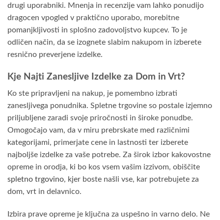
drugi uporabniki. Mnenja in recenzije vam lahko ponudijo
dragocen vpogled v praktično uporabo, morebitne
pomanjkljivosti in splošno zadovoljstvo kupcev. To je
odličen način, da se izognete slabim nakupom in izberete
resnično preverjene izdelke.
Kje Najti Zanesljive Izdelke za Dom in Vrt?
Ko ste pripravljeni na nakup, je pomembno izbrati
zanesljivega ponudnika. Spletne trgovine so postale izjemno
priljubljene zaradi svoje priročnosti in široke ponudbe.
Omogočajo vam, da v miru prebrskate med različnimi
kategorijami, primerjate cene in lastnosti ter izberete
najboljše izdelke za vaše potrebe. Za širok izbor kakovostne
opreme in orodja, ki bo kos vsem vašim izzivom, obiščite
spletno trgovino
, kjer boste našli vse, kar potrebujete za
dom, vrt in delavnico.
Izbira prave opreme je ključna za uspešno in varno delo. Ne