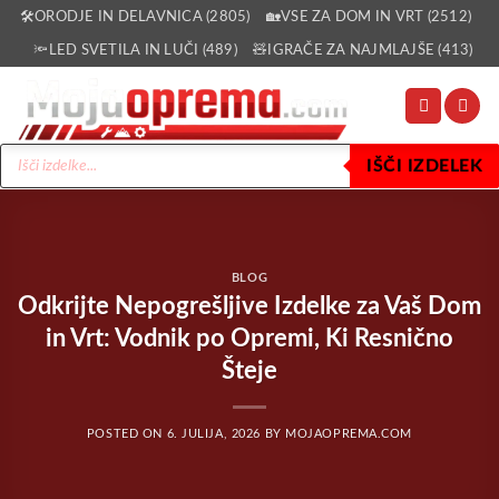
Skoči
🛠️ORODJE IN DELAVNICA (2805)
🏡VSE ZA DOM IN VRT (2512)
na
🔦LED SVETILA IN LUČI (489)
🧸IGRAČE ZA NAJMLAJŠE (413)
vsebino
Products
IŠČI IZDELEK
search
BLOG
Odkrijte Nepogrešljive Izdelke za Vaš Dom
in Vrt: Vodnik po Opremi, Ki Resnično
Šteje
POSTED ON
6. JULIJA, 2026
BY
MOJAOPREMA.COM