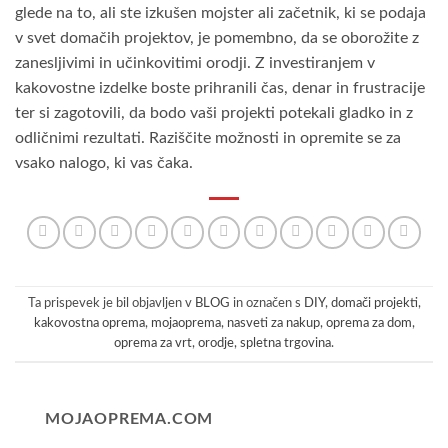
glede na to, ali ste izkušen mojster ali začetnik, ki se podaja
v svet domačih projektov, je pomembno, da se oborožite z
zanesljivimi in učinkovitimi orodji. Z investiranjem v
kakovostne izdelke boste prihranili čas, denar in frustracije
ter si zagotovili, da bodo vaši projekti potekali gladko in z
odličnimi rezultati. Raziščite možnosti in opremite se za
vsako nalogo, ki vas čaka.
Ta prispevek je bil objavljen v
BLOG
in označen s
DIY
,
domači projekti
,
kakovostna oprema
,
mojaoprema
,
nasveti za nakup
,
oprema za dom
,
oprema za vrt
,
orodje
,
spletna trgovina
.
MOJAOPREMA.COM