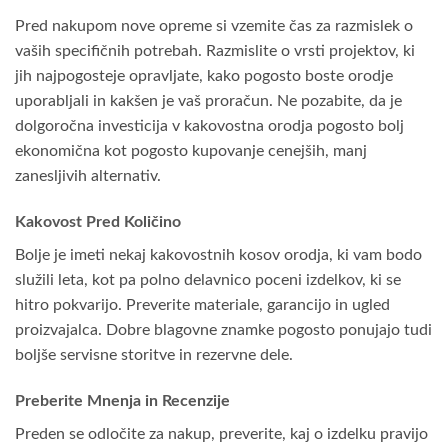
Pred nakupom nove opreme si vzemite čas za razmislek o
vaših specifičnih potrebah. Razmislite o vrsti projektov, ki
jih najpogosteje opravljate, kako pogosto boste orodje
uporabljali in kakšen je vaš proračun. Ne pozabite, da je
dolgoročna investicija v kakovostna orodja pogosto bolj
ekonomična kot pogosto kupovanje cenejših, manj
zanesljivih alternativ.
Kakovost Pred Količino
Bolje je imeti nekaj kakovostnih kosov orodja, ki vam bodo
služili leta, kot pa polno delavnico poceni izdelkov, ki se
hitro pokvarijo. Preverite materiale, garancijo in ugled
proizvajalca. Dobre blagovne znamke pogosto ponujajo tudi
boljše servisne storitve in rezervne dele.
Preberite Mnenja in Recenzije
Preden se odločite za nakup, preverite, kaj o izdelku pravijo