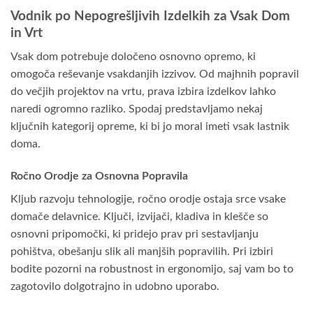
Vodnik po Nepogrešljivih Izdelkih za Vsak Dom
in Vrt
Vsak dom potrebuje določeno osnovno opremo, ki
omogoča reševanje vsakdanjih izzivov. Od majhnih popravil
do večjih projektov na vrtu, prava izbira izdelkov lahko
naredi ogromno razliko. Spodaj predstavljamo nekaj
ključnih kategorij opreme, ki bi jo moral imeti vsak lastnik
doma.
Ročno Orodje za Osnovna Popravila
Kljub razvoju tehnologije, ročno orodje ostaja srce vsake
domače delavnice. Ključi, izvijači, kladiva in klešče so
osnovni pripomočki, ki pridejo prav pri sestavljanju
pohištva, obešanju slik ali manjših popravilih. Pri izbiri
bodite pozorni na robustnost in ergonomijo, saj vam bo to
zagotovilo dolgotrajno in udobno uporabo.