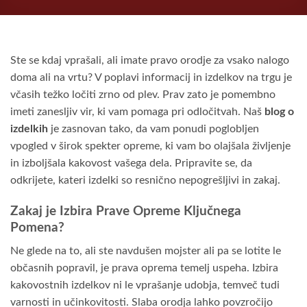
Ste se kdaj vprašali, ali imate pravo orodje za vsako nalogo
doma ali na vrtu? V poplavi informacij in izdelkov na trgu je
včasih težko ločiti zrno od plev. Prav zato je pomembno
imeti zanesljiv vir, ki vam pomaga pri odločitvah. Naš
blog o
izdelkih
je zasnovan tako, da vam ponudi poglobljen
vpogled v širok spekter opreme, ki vam bo olajšala življenje
in izboljšala kakovost vašega dela. Pripravite se, da
odkrijete, kateri izdelki so resnično nepogrešljivi in zakaj.
Zakaj je Izbira Prave Opreme Ključnega
Pomena?
Ne glede na to, ali ste navdušen mojster ali pa se lotite le
občasnih popravil, je prava oprema temelj uspeha. Izbira
kakovostnih izdelkov ni le vprašanje udobja, temveč tudi
varnosti in učinkovitosti. Slaba orodja lahko povzročijo