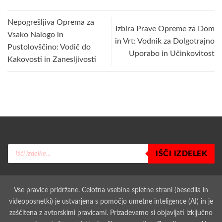
Nepogrešljiva Oprema za
Izbira Prave Opreme za Dom
Vsako Nalogo in
in Vrt: Vodnik za Dolgotrajno
Pustolovščino: Vodič do
Uporabo in Učinkovitost
Kakovosti in Zanesljivosti
Products
IŠČI IZDELEK
search
Vse pravice pridržane. Celotna vsebina spletne strani (besedila in
videoposnetki) je ustvarjena s pomočjo umetne inteligence (AI) in je
zaščitena z avtorskimi pravicami. Prizadevamo si objavljati izključno