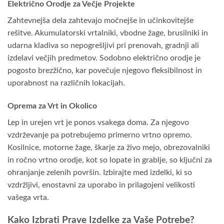
Električno Orodje za Večje Projekte
Zahtevnejša dela zahtevajo močnejše in učinkovitejše
rešitve. Akumulatorski vrtalniki, vbodne žage, brusilniki in
udarna kladiva so nepogrešljivi pri prenovah, gradnji ali
izdelavi večjih predmetov. Sodobno električno orodje je
pogosto brezžično, kar povečuje njegovo fleksibilnost in
uporabnost na različnih lokacijah.
Oprema za Vrt in Okolico
Lep in urejen vrt je ponos vsakega doma. Za njegovo
vzdrževanje pa potrebujemo primerno vrtno opremo.
Kosilnice, motorne žage, škarje za živo mejo, obrezovalniki
in ročno vrtno orodje, kot so lopate in grablje, so ključni za
ohranjanje zelenih površin. Izbirajte med izdelki, ki so
vzdržljivi, enostavni za uporabo in prilagojeni velikosti
vašega vrta.
Kako Izbrati Prave Izdelke za Vaše Potrebe?