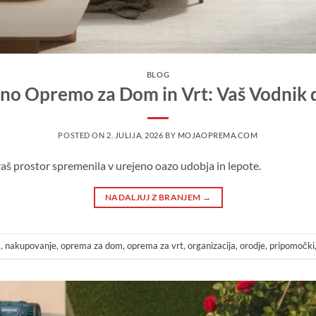
BLOG
no Opremo za Dom in Vrt: Vaš Vodnik 
POSTED ON
2. JULIJA, 2026
BY
MOJAOPREMA.COM
vaš prostor spremenila v urejeno oazo udobja in lepote.
NADALJUJ Z BRANJEM
→
a
,
nakupovanje
,
oprema za dom
,
oprema za vrt
,
organizacija
,
orodje
,
pripomočki