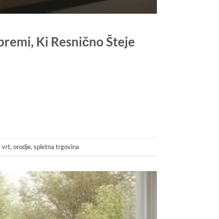
premi, Ki Resnično Šteje
 vrt
,
orodje
,
spletna trgovina