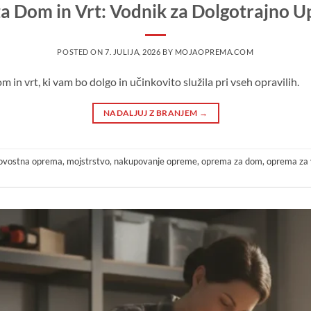
a Dom in Vrt: Vodnik za Dolgotrajno U
POSTED ON
7. JULIJA, 2026
BY
MOJAOPREMA.COM
in vrt, ki vam bo dolgo in učinkovito služila pri vseh opravilih.
NADALJUJ Z BRANJEM
→
ovostna oprema
,
mojstrstvo
,
nakupovanje opreme
,
oprema za dom
,
oprema za 