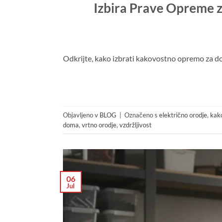
Izbira Prave Opreme z
Odkrijte, kako izbrati kakovostno opremo za dom 
Objavljeno v
BLOG
|
Označeno s
električno orodje
,
kak
doma
,
vrtno orodje
,
vzdržljivost
06
Jul