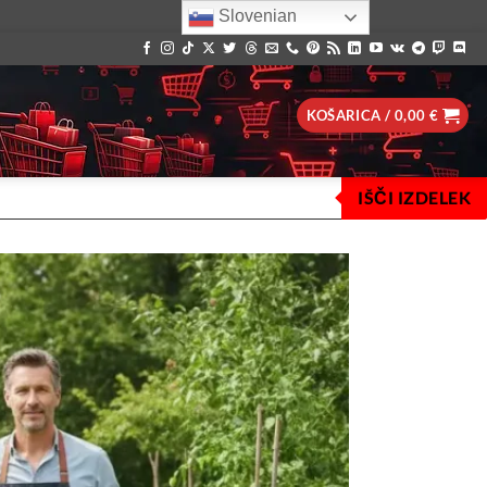
Slovenian
KOŠARICA /
0,00
€
IŠČI IZDELEK