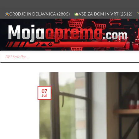
Skoči
ORODJE IN DELAVNICA (2805)
VSE ZA DOM IN VRT (2512)
na
vsebino
Products
search
07
Jul