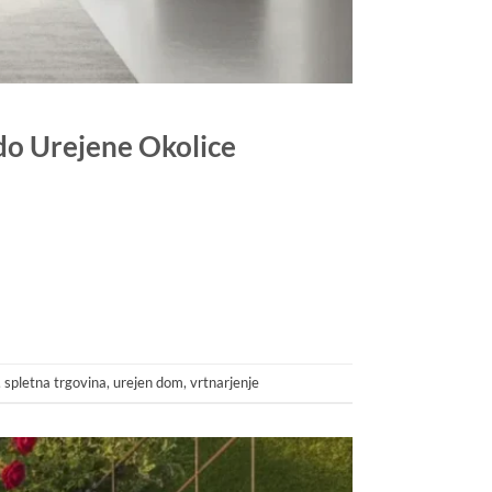
do Urejene Okolice
,
spletna trgovina
,
urejen dom
,
vrtnarjenje