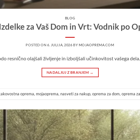
BLOG
Izdelke za Vaš Dom in Vrt: Vodnik po O
POSTED ON
6. JULIJA, 2026
BY
MOJAOPREMA.COM
do resnično olajšali življenje in izboljšali učinkovitost vašega dela.
NADALJUJ Z BRANJEM
→
kakovostna oprema
,
mojaoprema
,
nasveti za nakup
,
oprema za dom
,
oprema za