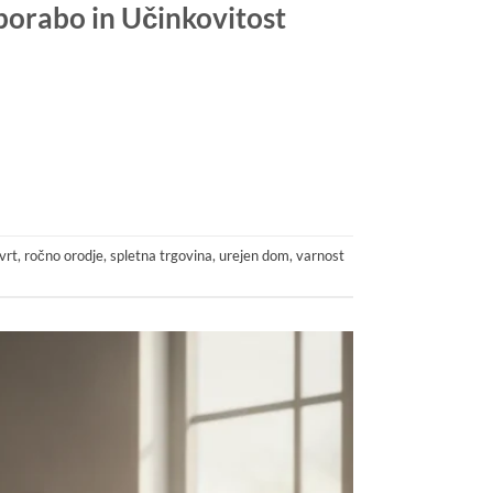
porabo in Učinkovitost
vrt
,
ročno orodje
,
spletna trgovina
,
urejen dom
,
varnost