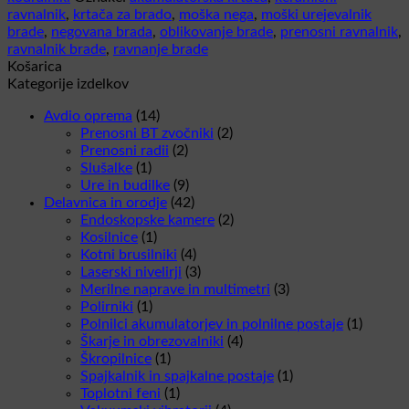
ravnalnik
,
krtača za brado
,
moška nega
,
moški urejevalnik
brade
,
negovana brada
,
oblikovanje brade
,
prenosni ravnalnik
,
ravnalnik brade
,
ravnanje brade
Košarica
Kategorije izdelkov
Avdio oprema
(14)
Prenosni BT zvočniki
(2)
Prenosni radii
(2)
Slušalke
(1)
Ure in budilke
(9)
Delavnica in orodje
(42)
Endoskopske kamere
(2)
Kosilnice
(1)
Kotni brusilniki
(4)
Laserski nivelirji
(3)
Merilne naprave in multimetri
(3)
Polirniki
(1)
Polnilci akumulatorjev in polnilne postaje
(1)
Škarje in obrezovalniki
(4)
Škropilnice
(1)
Spajkalnik in spajkalne postaje
(1)
Toplotni feni
(1)