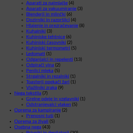
Aparati za najmlajše
(4)
Aparati za vakuumiranje
(3)
Blenderji in mlinčki
(6)
Dozirniki in razpršilci
(4)
Hlajenje in prezračevanje
(8)
Kuhalniki
(3)
Kuhinjske tehtnice
(6)
Kuhinjski časovniki
(2)
Kuhinjski termometri
(5)
Ledomati
(1)
Odganjalci in repelenti
(13)
Odpirači vina
(2)
Penilci mleka
(5)
Strgalniki in rezalniki
(1)
Toasterji opekači žari
(1)
Vlažilniki zraka
(9)
Nega tekstila
(7)
Grelne odeje in vzglavniki
(1)
Odstranjevalci vlaken
(5)
Oprema za kampiranje
(2)
Prenosni tuši
(1)
Oprema za živali
(5)
Osebna nega
(43)
Brivniki in depilatorji
(20)