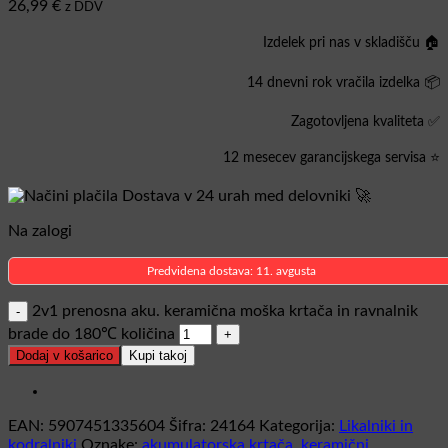
26,99
€
z DDV
Izdelek pri nas v skladišču 🏠
14 dnevni rok vračila izdelka 📦
Zagotovljena kvaliteta ✅
12 mesecev garancijskega servisa ⭐
Dostava v 24 urah med delovniki 🚀
Na zalogi
Predvidena dostava: 11. avgusta
2v1 prenosna aku. keramična moška krtača in ravnalnik
brade do 180℃ količina
Dodaj v košarico
Kupi takoj
EAN:
5907451335604
Šifra:
24164
Kategorija:
Likalniki in
kodralniki
Oznake:
akumulatorska krtača
,
keramični