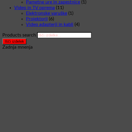
Pametne ure in zapestnice
(1)
Video in TV oprema
(11)
Elektronske varuške
(1)
Projektorji
(6)
Video adapterji in kabli
(4)
Products search
Išči izdelek
Zadnja mnenja