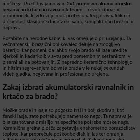
moškega. Predstavljamo vam
2v1 prenosno akumulatorsko
keramično krtačo in ravnalnik brade
– revolucionarni
pripomoček, ki združuje moč profesionalnega ravnalnika in
priročnost klasične krtače v eni sami, kompaktni in brezžični
napravi.
Pozabite na nerodne kable, ki vas omejujejo pri urejanju. Ta
večnamenski brezžični oblikovalec deluje na zmogljivo
baterijo, kar pomeni, da lahko svojo brado ali lase uredite
kjerkoli in kadarkoli: v avtu pred pomembnim sestankom, v
pisarni ali na potovanjih. Z napredno keramično tehnologijo
in hitrim segrevanjem bo vaša brada v le nekaj sekundah
videti gladka, negovana in profesionalno urejena.
Zakaj izbrati akumulatorski ravnalnik in
krtačo za brado?
Moške brade in lasje so pogosto trši in bolj skodrani kot
ženski lasje, zato potrebujejo namensko nego. Ta naprava je
bila zasnovana z mislijo na specifične potrebe moške nege.
Keramična grelna plošča zagotavlja enakomerno porazdelitev
toplote, kar preprečuje poškodbe dlak in las ter ohranja