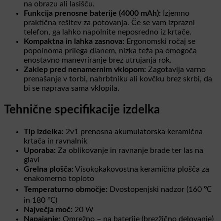
na obrazu ali lasišču.
Funkcija prenosne baterije (4000 mAh):
Izjemno
praktična rešitev za potovanja. Če se vam izprazni
telefon, ga lahko napolnite neposredno iz krtače.
Kompaktna in lahka zasnova:
Ergonomski ročaj se
popolnoma prilega dlanem, nizka teža pa omogoča
enostavno manevriranje brez utrujanja rok.
Zaklep pred nenamernim vklopom:
Zagotavlja varno
prenašanje v torbi, nahrbtniku ali kovčku brez skrbi, da
bi se naprava sama vklopila.
Tehnične specifikacije izdelka
Tip izdelka:
2v1 prenosna akumulatorska keramična
krtača in ravnalnik
Uporaba:
Za oblikovanje in ravnanje brade ter las na
glavi
Grelna plošča:
Visokokakovostna keramična plošča za
enakomerno toploto
Temperaturno območje:
Dvostopenjski nadzor (160 ℃
in 180 ℃)
Največja moč:
20 W
Napajanje:
Omrežno – na baterije (brezžično delovanje)