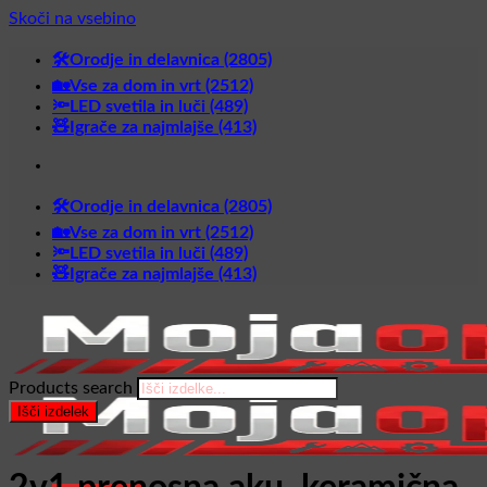
Skoči na vsebino
🛠️Orodje in delavnica (2805)
🏡Vse za dom in vrt (2512)
🔦LED svetila in luči (489)
🧸Igrače za najmlajše (413)
🛠️Orodje in delavnica (2805)
🏡Vse za dom in vrt (2512)
🔦LED svetila in luči (489)
🧸Igrače za najmlajše (413)
Products search
Išči izdelek