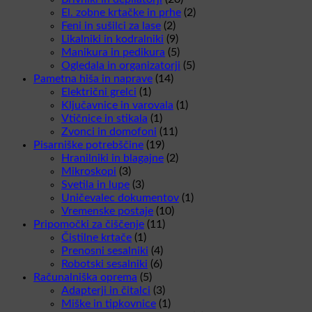
El. zobne krtačke in prhe
(2)
Feni in sušilci za lase
(2)
Likalniki in kodralniki
(9)
Manikura in pedikura
(5)
Ogledala in organizatorji
(5)
Pametna hiša in naprave
(14)
Električni grelci
(1)
Ključavnice in varovala
(1)
Vtičnice in stikala
(1)
Zvonci in domofoni
(11)
Pisarniške potrebščine
(19)
Hranilniki in blagajne
(2)
Mikroskopi
(3)
Svetila in lupe
(3)
Uničevalec dokumentov
(1)
Vremenske postaje
(10)
Pripomočki za čiščenje
(11)
Čistilne krtače
(1)
Prenosni sesalniki
(4)
Robotski sesalniki
(6)
Računalniška oprema
(5)
Adapterji in čitalci
(3)
Miške in tipkovnice
(1)