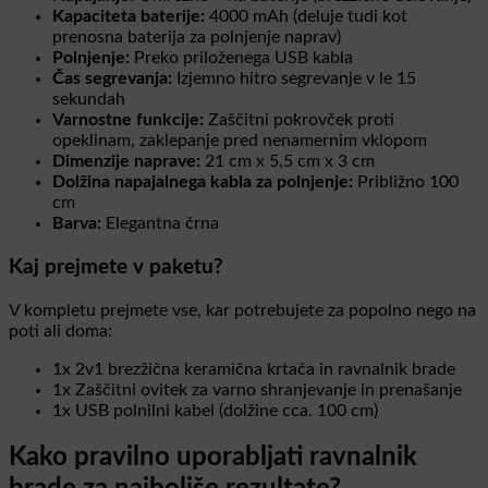
Kapaciteta baterije:
4000 mAh (deluje tudi kot
prenosna baterija za polnjenje naprav)
Polnjenje:
Preko priloženega USB kabla
Čas segrevanja:
Izjemno hitro segrevanje v le 15
sekundah
Varnostne funkcije:
Zaščitni pokrovček proti
opeklinam, zaklepanje pred nenamernim vklopom
Dimenzije naprave:
21 cm x 5,5 cm x 3 cm
Dolžina napajalnega kabla za polnjenje:
Približno 100
cm
Barva:
Elegantna črna
Kaj prejmete v paketu?
V kompletu prejmete vse, kar potrebujete za popolno nego na
poti ali doma:
1x 2v1 brezžična keramična krtača in ravnalnik brade
1x Zaščitni ovitek za varno shranjevanje in prenašanje
1x USB polnilni kabel (dolžine cca. 100 cm)
Kako pravilno uporabljati ravnalnik