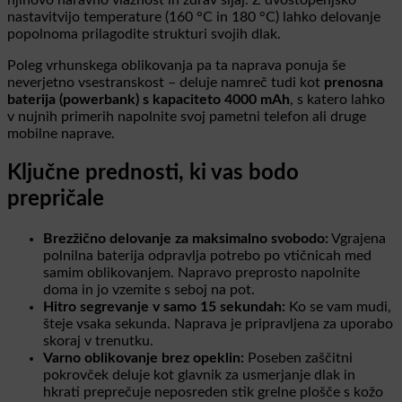
njihovo naravno vlažnost in zdrav sijaj. Z dvostopenjsko
nastavitvijo temperature (160 °C in 180 °C) lahko delovanje
popolnoma prilagodite strukturi svojih dlak.
Poleg vrhunskega oblikovanja pa ta naprava ponuja še
neverjetno vsestranskost – deluje namreč tudi kot
prenosna
baterija (powerbank) s kapaciteto 4000 mAh
, s katero lahko
v nujnih primerih napolnite svoj pametni telefon ali druge
mobilne naprave.
Ključne prednosti, ki vas bodo
prepričale
Brezžično delovanje za maksimalno svobodo:
Vgrajena
polnilna baterija odpravlja potrebo po vtičnicah med
samim oblikovanjem. Napravo preprosto napolnite
doma in jo vzemite s seboj na pot.
Hitro segrevanje v samo 15 sekundah:
Ko se vam mudi,
šteje vsaka sekunda. Naprava je pripravljena za uporabo
skoraj v trenutku.
Varno oblikovanje brez opeklin:
Poseben zaščitni
pokrovček deluje kot glavnik za usmerjanje dlak in
hkrati preprečuje neposreden stik grelne plošče s kožo