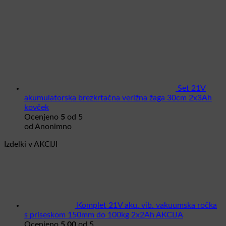
Set 21V
akumulatorska brezkrtačna verižna žaga 30cm 2x3Ah
kovček
Ocenjeno
5
od 5
od Anonimno
Izdelki v AKCIJI
Komplet 21V aku. vib. vakuumska ročka
s priseskom 150mm do 100kg 2x2Ah AKCIJA
Ocenjeno
5.00
od 5