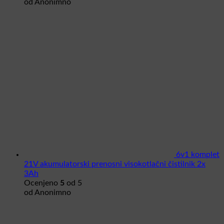
od Anonimno
6v1 komplet
21V akumulatorski prenosni visokotlačni čistilnik 2x
3Ah
Ocenjeno
5
od 5
od Anonimno