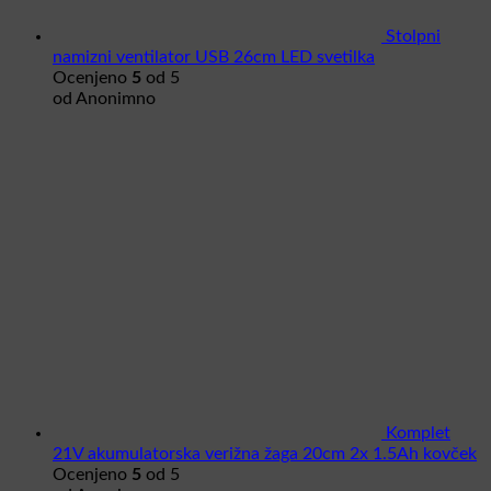
Stolpni
namizni ventilator USB 26cm LED svetilka
Ocenjeno
5
od 5
od Anonimno
Komplet
21V akumulatorska verižna žaga 20cm 2x 1.5Ah kovček
Ocenjeno
5
od 5