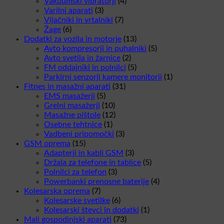
Vakuumski vibratorji
(4)
Varilni aparati
(3)
Vijačniki in vrtalniki
(7)
Žage
(6)
Dodatki za vozila in motorje
(13)
Avto kompresorji in puhalniki
(5)
Avto svetila in žarnice
(2)
FM oddajniki in polnilci
(5)
Parkirni senzorji kamere monitorji
(1)
Fitnes in masažni aparati
(31)
EMS masažerji
(5)
Grelni masažerji
(10)
Masažne pištole
(12)
Osebne tehtnice
(1)
Vadbeni pripomočki
(3)
GSM oprema
(15)
Adapterji in kabli GSM
(3)
Držala za telefone in tablice
(5)
Polnilci za telefon
(3)
Powerbanki prenosne baterije
(4)
Kolesarska oprema
(7)
Kolesarske svetilke
(6)
Kolesarski števci in dodatki
(1)
Mali gospodinjski aparati
(73)