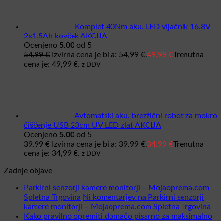
Komplet 40Nm aku. LED vijačnik 16.8V
2x1.5Ah kovček AKCIJA
Ocenjeno
5.00
od 5
54,99
€
Izvirna cena je bila: 54,99 €.
49,99
€
Trenutna
cena je: 49,99 €.
z DDV
Avtomatski aku. brezžični robot za mokro
čiščenje USB 23cm UV LED zlat AKCIJA
Ocenjeno
5.00
od 5
39,99
€
Izvirna cena je bila: 39,99 €.
34,99
€
Trenutna
cena je: 34,99 €.
z DDV
Zadnje objave
Parkirni senzorji kamere monitorji – Mojaoprema.com
Spletna Trgovina
Ni komentarjev
na Parkirni senzorji
kamere monitorji – Mojaoprema.com Spletna Trgovina
Kako pravilno opremiti domačo pisarno za maksimalno