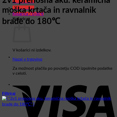
2v1 prenosna aku. keramična
Glavni meni
Glavni meni
moška krtača in ravnalnik
Košarica /
0,00
€
Košarica
brade do 180℃
V košarici ni izdelkov.
Nazaj v trgovino
Za možnost plačila po povzetju COD izpolnite podatke
v celoti.
Filtriraj