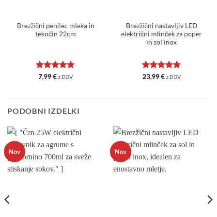
Brezžični penilec mleka in
Brezžični nastavljiv LED
tekočin 22cm
električni mlinček za poper
in sol inox
Ocenjeno
5
Ocenjeno
5
7,99
€
23,99
€
z DDV
z DDV
od 5
od 5
PODOBNI IZDELKI
Nov
Nov