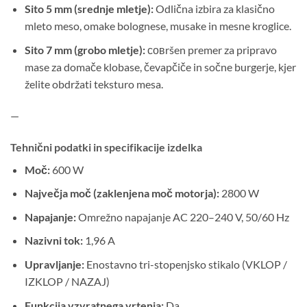
Sito 5 mm (srednje mletje):
Odlična izbira za klasično
mleto meso, omake bolognese, musake in mesne kroglice.
Sito 7 mm (grobo mletje):
совršen premer za pripravo
mase za domače klobase, čevapčiče in sočne burgerje, kjer
želite obdržati teksturo mesa.
—
Tehnični podatki in specifikacije izdelka
Moč:
600 W
Največja moč (zaklenjena moč motorja):
2800 W
Napajanje:
Omrežno napajanje AC 220–240 V, 50/60 Hz
Nazivni tok:
1,96 A
Upravljanje:
Enostavno tri-stopenjsko stikalo (VKLOP /
IZKLOP / NAZAJ)
Funkcija vzvratnega vrtenja:
Da