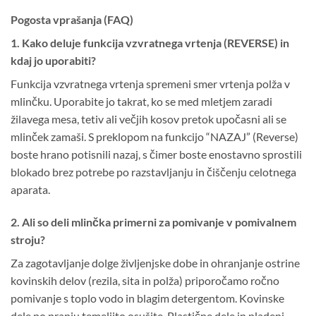
Pogosta vprašanja (FAQ)
1. Kako deluje funkcija vzvratnega vrtenja (REVERSE) in
kdaj jo uporabiti?
Funkcija vzvratnega vrtenja spremeni smer vrtenja polža v
mlinčku. Uporabite jo takrat, ko se med mletjem zaradi
žilavega mesa, tetiv ali večjih kosov pretok upočasni ali se
mlinček zamaši. S preklopom na funkcijo “NAZAJ” (Reverse)
boste hrano potisnili nazaj, s čimer boste enostavno sprostili
blokado brez potrebe po razstavljanju in čiščenju celotnega
aparata.
2. Ali so deli mlinčka primerni za pomivanje v pomivalnem
stroju?
Za zagotavljanje dolge življenjske dobe in ohranjanje ostrine
kovinskih delov (rezila, sita in polža) priporočamo ročno
pomivanje s toplo vodo in blagim detergentom. Kovinske
dele po pranju temeljito osušite. Plastične dele in pladenj