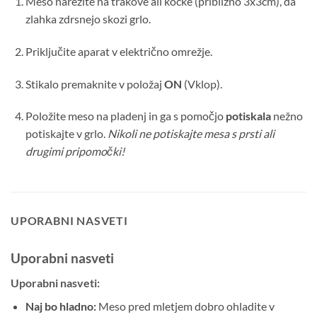
Meso narežite na trakove ali kocke (približno
3x3cm
), da
zlahka zdrsnejo skozi grlo.
Priključite aparat v električno omrežje.
Stikalo premaknite v položaj
ON
(Vklop).
Položite meso na pladenj in ga s pomočjo
potiskala
nežno
potiskajte v grlo.
Nikoli ne potiskajte mesa s prsti ali
drugimi pripomočki!
UPORABNI NASVETI
Uporabni nasveti
Uporabni nasveti:
Naj bo hladno:
Meso pred mletjem dobro ohladite v