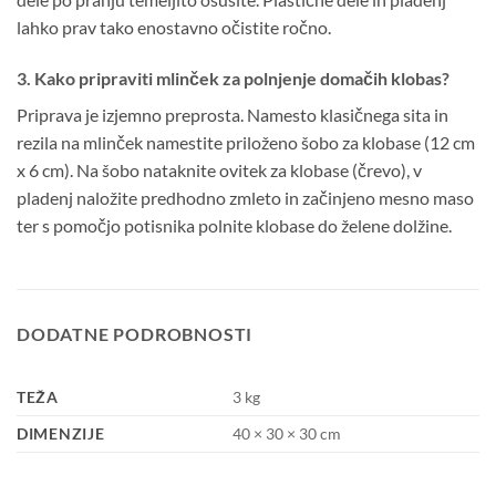
lahko prav tako enostavno očistite ročno.
3. Kako pripraviti mlinček za polnjenje domačih klobas?
Priprava je izjemno preprosta. Namesto klasičnega sita in
rezila na mlinček namestite priloženo šobo za klobase (12 cm
x 6 cm). Na šobo nataknite ovitek za klobase (črevo), v
pladenj naložite predhodno zmleto in začinjeno mesno maso
ter s pomočjo potisnika polnite klobase do želene dolžine.
DODATNE PODROBNOSTI
TEŽA
3 kg
DIMENZIJE
40 × 30 × 30 cm