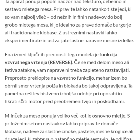
Ta aparat ponuja popoln nadzor nad teksturo, debelino in
sestavo mletega mesa. Pripravite lahko natanko tiste jedi, ki
so vam najbolj všeč – od nežnih in finih nadevov do bolj
grobo mletega mesa, ki je idealno za prave domače burgerje
ali tradicionalne klobase. Z ustreznimi nastavki lahko
eksperimentirate in ustvarjate lastne naravne mesne izdelke.
Ena izmed ključnih prednosti tega modela je
funkcija
vzvratnega vrtenja (REVERSE)
. Če se med delom meso ali
tetiva zatakne, vam naprave ni treba zapleteno razstavljati.
Preprosto preklopite na vzvratno funkcijo, mehanizem bo
obrnil smer vrtenja polža in blokada bo takoj odpravljena. Ta
pametna rešitev bistveno izboljša udobje pri uporabi in
hkrati ščiti motor pred preobremenitvijo in poškodbami.
Mlinček za meso ponuja veliko več kot le osnovno mletje. S
priloženim setom nastavkov lahko pripravite domače
klobase, nadeve za slastne cmoke, paštete, mesne kroglice ali
druge jedi, ki zahtevajo natančno mletje sestavin. Je odlična