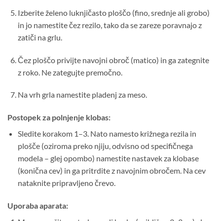
Izberite želeno luknjičasto ploščo (fino, srednje ali grobo)
in jo namestite čez rezilo, tako da se zareze poravnajo z
zatiči na grlu.
Čez ploščo privijte navojni obroč (matico) in ga zategnite
z roko. Ne zategujte premočno.
Na vrh grla namestite pladenj za meso.
Postopek za polnjenje klobas:
Sledite korakom 1–3. Nato namesto križnega rezila in
plošče (oziroma preko njiju, odvisno od specifičnega
modela – glej opombo) namestite nastavek za klobase
(konična cev) in ga pritrdite z navojnim obročem. Na cev
nataknite pripravljeno črevo.
Uporaba aparata: