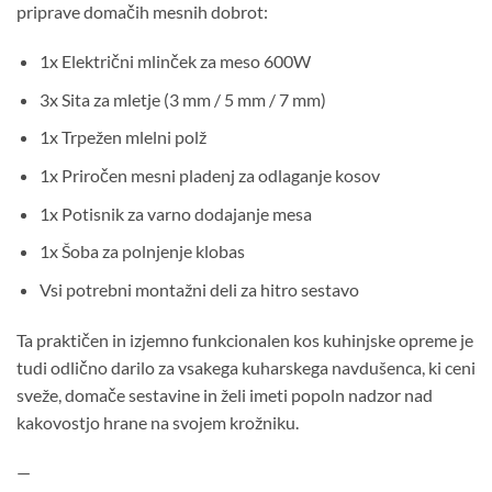
priprave domačih mesnih dobrot:
1x Električni mlinček za meso 600W
3x Sita za mletje (3 mm / 5 mm / 7 mm)
1x Trpežen mlelni polž
1x Priročen mesni pladenj za odlaganje kosov
1x Potisnik za varno dodajanje mesa
1x Šoba za polnjenje klobas
Vsi potrebni montažni deli za hitro sestavo
Ta praktičen in izjemno funkcionalen kos kuhinjske opreme je
tudi odlično darilo za vsakega kuharskega navdušenca, ki ceni
sveže, domače sestavine in želi imeti popoln nadzor nad
kakovostjo hrane na svojem krožniku.
—