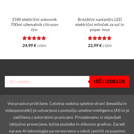
25W električni sokovnik
Brezžični nastavljiv LED
700ml ožemalnik citrusov
električni mlinček za sol in
črn
poper inox
Ocenjeno
5
Ocenjeno
5
24,99
€
22,99
€
z DDV
z DDV
od 5
od 5
Products
IŠČI IZDELEK
search
Vse pravice pridržane. Celotna vsebina spletne strani (besedila in
videoposnetki) je ustvarjena s pomočjo umetne inteligence (AI) in je
zaščitena z avtorskimi pravicami. Prizadevamo si objavljati
izključno preverjene, točne podatke in slikovno gradivo. Zaradi
narave AI tehnologije pa ne moremo v celoti jamčiti za popolno