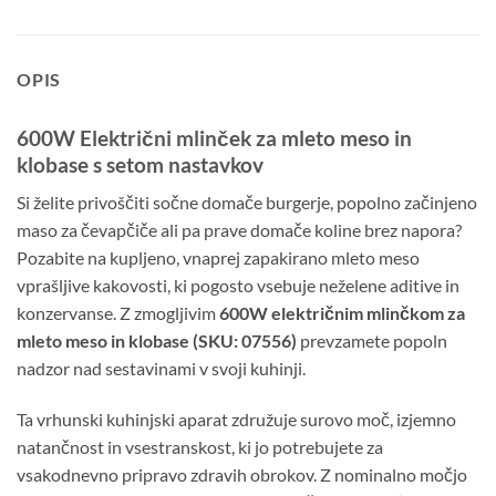
OPIS
600W Električni mlinček za mleto meso in
klobase s setom nastavkov
Si želite privoščiti sočne domače burgerje, popolno začinjeno
maso za čevapčiče ali pa prave domače koline brez napora?
Pozabite na kupljeno, vnaprej zapakirano mleto meso
vprašljive kakovosti, ki pogosto vsebuje neželene aditive in
konzervanse. Z zmogljivim
600W električnim mlinčkom za
mleto meso in klobase (SKU: 07556)
prevzamete popoln
nadzor nad sestavinami v svoji kuhinji.
Ta vrhunski kuhinjski aparat združuje surovo moč, izjemno
natančnost in vsestranskost, ki jo potrebujete za
vsakodnevno pripravo zdravih obrokov. Z nominalno močjo