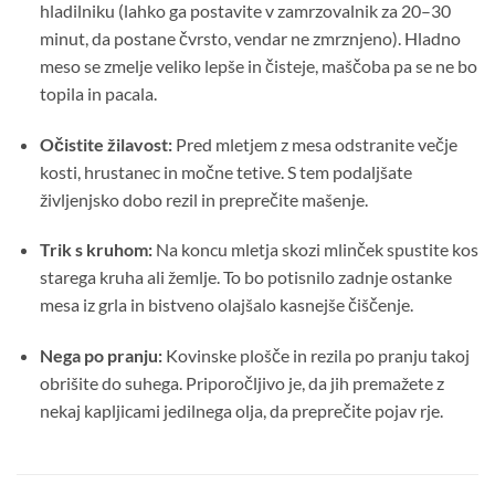
hladilniku (lahko ga postavite v zamrzovalnik za 20–30
minut, da postane čvrsto, vendar ne zmrznjeno). Hladno
meso se zmelje veliko lepše in čisteje, maščoba pa se ne bo
topila in pacala.
Očistite žilavost:
Pred mletjem z mesa odstranite večje
kosti, hrustanec in močne tetive. S tem podaljšate
življenjsko dobo rezil in preprečite mašenje.
Trik s kruhom:
Na koncu mletja skozi mlinček spustite kos
starega kruha ali žemlje. To bo potisnilo zadnje ostanke
mesa iz grla in bistveno olajšalo kasnejše čiščenje.
Nega po pranju:
Kovinske plošče in rezila po pranju takoj
obrišite do suhega. Priporočljivo je, da jih premažete z
nekaj kapljicami jedilnega olja, da preprečite pojav rje.