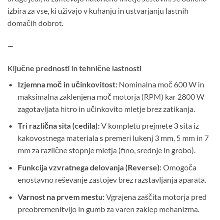
izbira za vse, ki uživajo v kuhanju in ustvarjanju lastnih
domačih dobrot.
—
Ključne prednosti in tehnične lastnosti
Izjemna moč in učinkovitost:
Nominalna moč 600 W in
maksimalna zaklenjena moč motorja (RPM) kar 2800 W
zagotavljata hitro in učinkovito mletje brez zatikanja.
Tri različna sita (cedila):
V kompletu prejmete 3 sita iz
kakovostnega materiala s premeri lukenj 3 mm, 5 mm in 7
mm za različne stopnje mletja (fino, srednje in grobo).
Funkcija vzvratnega delovanja (Reverse):
Omogoča
enostavno reševanje zastojev brez razstavljanja aparata.
Varnost na prvem mestu:
Vgrajena zaščita motorja pred
preobremenitvijo in gumb za varen zaklep mehanizma.