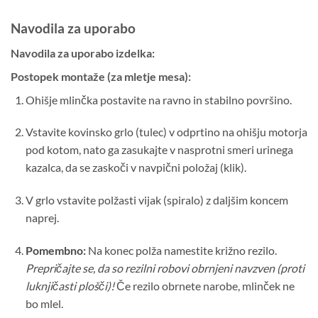
Navodila za uporabo
Navodila za uporabo izdelka:
Postopek montaže (za mletje mesa):
Ohišje mlinčka postavite na ravno in stabilno površino.
Vstavite kovinsko grlo (tulec) v odprtino na ohišju motorja
pod kotom, nato ga zasukajte v nasprotni smeri urinega
kazalca, da se zaskoči v navpični položaj (klik).
V grlo vstavite polžasti vijak (spiralo) z daljšim koncem
naprej.
Pomembno:
Na konec polža namestite križno rezilo.
Prepričajte se, da so rezilni robovi obrnjeni navzven (proti
luknjičasti plošči)!
Če rezilo obrnete narobe, mlinček ne
bo mlel.