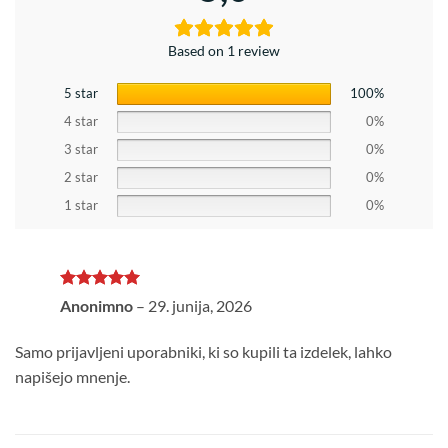
Based on 1 review
5 star
100%
4 star
0%
3 star
0%
2 star
0%
1 star
0%
Ocenjeno
5
Anonimno
–
29. junija, 2026
od 5
Samo prijavljeni uporabniki, ki so kupili ta izdelek, lahko
napišejo mnenje.