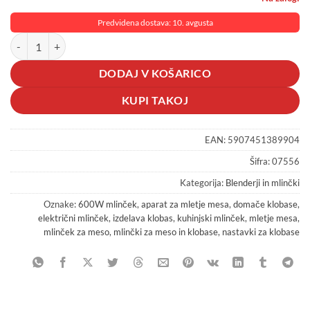
Predvidena dostava: 10. avgusta
600W električni mlinček za mleto meso in klobase set nastavkov koli
DODAJ V KOŠARICO
KUPI TAKOJ
EAN:
5907451389904
Šifra:
07556
Kategorija:
Blenderji in mlinčki
Oznake:
600W mlinček
,
aparat za mletje mesa
,
domače klobase
,
električni mlinček
,
izdelava klobas
,
kuhinjski mlinček
,
mletje mesa
,
mlinček za meso
,
mlinčki za meso in klobase
,
nastavki za klobase