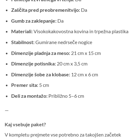
Zaščita pred preobremenitvijo:
Da
Gumb za zaklepanje:
Da
Materiali:
Visokokakovostna kovina in trpežna plastika
Stabilnost:
Gumirane nedrseče nogice
Dimenzije pladnja za meso:
21 cm x 15 cm
Dimenzije potisnika:
20 cm x 3,5 cm
Dimenzije šobe za klobase:
12 cm x 6 cm
Premer sita:
5 cm
Deli za montažo:
Približno 5–6 cm
—
Kaj vsebuje paket?
V kompletu prejmete vse potrebno za takojšen začetek