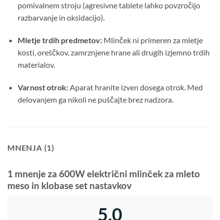
pomivalnem stroju (agresivne tablete lahko povzročijo
razbarvanje in oksidacijo).
Mletje trdih predmetov:
Mlinček ni primeren za mletje
kosti, oreščkov, zamrznjene hrane ali drugih izjemno trdih
materialov.
Varnost otrok:
Aparat hranite izven dosega otrok. Med
delovanjem ga nikoli ne puščajte brez nadzora.
MNENJA (1)
1 mnenje za
600W električni mlinček za mleto
meso in klobase set nastavkov
5,0