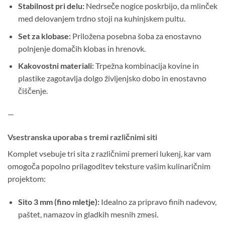
Stabilnost pri delu:
Nedrseče nogice poskrbijo, da mlinček
med delovanjem trdno stoji na kuhinjskem pultu.
Set za klobase:
Priložena posebna šoba za enostavno
polnjenje domačih klobas in hrenovk.
Kakovostni materiali:
Trpežna kombinacija kovine in
plastike zagotavlja dolgo življenjsko dobo in enostavno
čiščenje.
—
Vsestranska uporaba s tremi različnimi siti
Komplet vsebuje tri sita z različnimi premeri lukenj, kar vam
omogoča popolno prilagoditev teksture vašim kulinaričnim
projektom:
Sito 3 mm (fino mletje):
Idealno za pripravo finih nadevov,
paštet, namazov in gladkih mesnih zmesi.