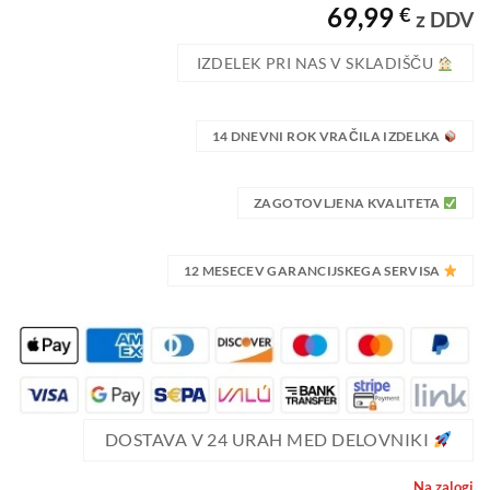
69,99
€
5
od 5 na
z DDV
podlagi
ocene
IZDELEK PRI NAS V SKLADIŠČU
stranke
14 DNEVNI ROK VRAČILA IZDELKA
ZAGOTOVLJENA KVALITETA
12 MESECEV GARANCIJSKEGA SERVISA
DOSTAVA V 24 URAH MED DELOVNIKI
Na zalogi