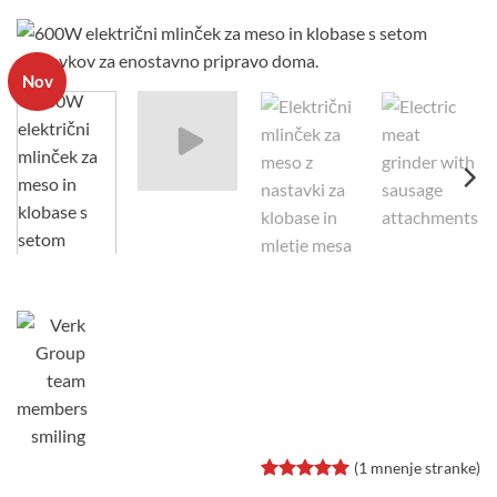
Nov
(
1
mnenje stranke)
Ocenjeno z
1