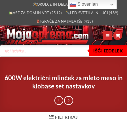
Skoči
Slovenian
ORODJE IN DELAVNICA (2805)
na
VSE ZA DOM IN VRT (2512)
LED SVETILA IN LUČI (489)
vsebino
IGRAČE ZA NAJMLAJŠE (413)
Products
IŠČI IZDELEK
search
600W električni mlinček za mleto meso in
klobase set nastavkov
FILTRIRAJ