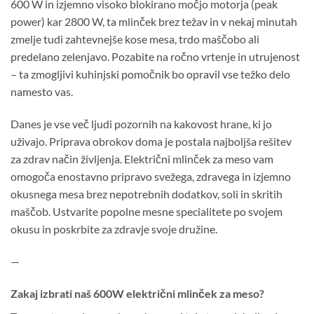
600 W in izjemno visoko blokirano močjo motorja (peak
power) kar 2800 W, ta mlinček brez težav in v nekaj minutah
zmelje tudi zahtevnejše kose mesa, trdo maščobo ali
predelano zelenjavo. Pozabite na ročno vrtenje in utrujenost
– ta zmogljivi kuhinjski pomočnik bo opravil vse težko delo
namesto vas.
Danes je vse več ljudi pozornih na kakovost hrane, ki jo
uživajo. Priprava obrokov doma je postala najboljša rešitev
za zdrav način življenja. Električni mlinček za meso vam
omogoča enostavno pripravo svežega, zdravega in izjemno
okusnega mesa brez nepotrebnih dodatkov, soli in skritih
maščob. Ustvarite popolne mesne specialitete po svojem
okusu in poskrbite za zdravje svoje družine.
—
Zakaj izbrati naš 600W električni mlinček za meso?