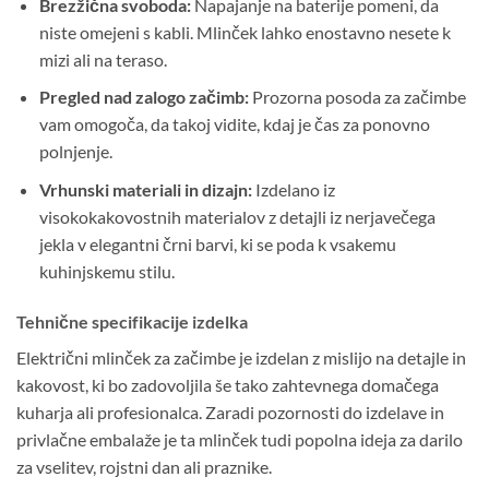
Brezžična svoboda:
Napajanje na baterije pomeni, da
niste omejeni s kabli. Mlinček lahko enostavno nesete k
mizi ali na teraso.
Pregled nad zalogo začimb:
Prozorna posoda za začimbe
vam omogoča, da takoj vidite, kdaj je čas za ponovno
polnjenje.
Vrhunski materiali in dizajn:
Izdelano iz
visokokakovostnih materialov z detajli iz nerjavečega
jekla v elegantni črni barvi, ki se poda k vsakemu
kuhinjskemu stilu.
Tehnične specifikacije izdelka
Električni mlinček za začimbe je izdelan z mislijo na detajle in
kakovost, ki bo zadovoljila še tako zahtevnega domačega
kuharja ali profesionalca. Zaradi pozornosti do izdelave in
privlačne embalaže je ta mlinček tudi popolna ideja za darilo
za vselitev, rojstni dan ali praznike.