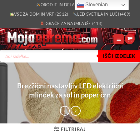
Skoči
Slovenian
ORODJE IN DELAVNICA (2805)
na
VSE ZA DOM IN VRT (2512)
LED SVETILA IN LUČI (489)
vsebino
IGRAČE ZA NAJMLAJŠE (413)
Products
IŠČI IZDELEK
search
Brezžični nastavljiv LED električni
mlinček za sol in poper črn
FILTRIRAJ