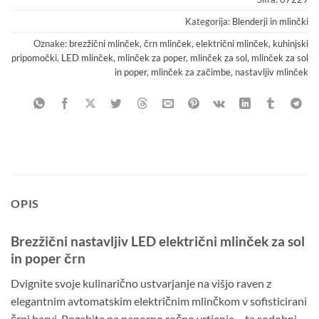
Kategorija:
Blenderji in mlinčki
Oznake:
brezžični mlinček
,
črn mlinček
,
električni mlinček
,
kuhinjski
pripomočki
,
LED mlinček
,
mlinček za poper
,
mlinček za sol
,
mlinček za sol
in poper
,
mlinček za začimbe
,
nastavljiv mlinček
OPIS
Brezžični nastavljiv LED električni mlinček za sol
in poper črn
Dvignite svoje kulinarično ustvarjanje na višjo raven z
elegantnim avtomatskim električnim mlinčkom v sofisticirani
črni barvi. Pozabite na naporno ročno vrtjenje – ta sodobni