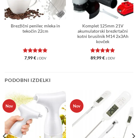
Brezžični penilec mleka in
Komplet 125mm 21V
tekočin 22cm
akumulatorski brezkrtačni
kotni brusilnik M14 2x3Ah
kovček
Ocenjeno
5
Ocenjeno
5
7,99
€
89,99
€
z DDV
z DDV
od 5
od 5
PODOBNI IZDELKI
Nov
Nov