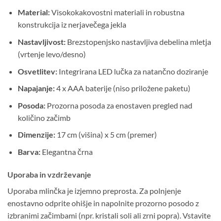
Material:
Visokokakovostni materiali in robustna
konstrukcija iz nerjavečega jekla
Nastavljivost:
Brezstopenjsko nastavljiva debelina mletja
(vrtenje levo/desno)
Osvetlitev:
Integrirana LED lučka za natančno doziranje
Napajanje:
4 x AAA baterije (niso priložene paketu)
Posoda:
Prozorna posoda za enostaven pregled nad
količino začimb
Dimenzije:
17 cm (višina) x 5 cm (premer)
Barva:
Elegantna črna
Uporaba in vzdrževanje
Uporaba mlinčka je izjemno preprosta. Za polnjenje
enostavno odprite ohišje in napolnite prozorno posodo z
izbranimi začimbami (npr. kristali soli ali zrni popra). Vstavite