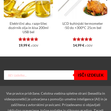
Električni aku. razpršilec
LCD kuhinjski termometer
dozirnik olja in kisa 200ml
-50 do +300°C 25cm bel
USB bel
Ocenjeno
5
Ocenjeno
5
19,99
€
14,99
€
z DDV
z DDV
od 5
od 5
Products
IŠČI IZDELEK
search
Vse pravice pridržane. Celotna vsebina spletne strani (besedila in
videoposnetki) je ustvarjena s pomočjo umetne inteligence (AI) in je
zaščitena z avtorskimi pravicami. Prizadevamo si objavljati
izključno preverjene, točne podatke in slikovno gradivo. Zaradi