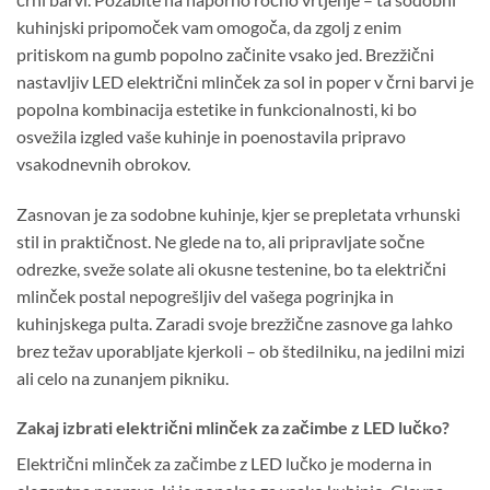
kuhinjski pripomoček vam omogoča, da zgolj z enim
pritiskom na gumb popolno začinite vsako jed. Brezžični
nastavljiv LED električni mlinček za sol in poper v črni barvi je
popolna kombinacija estetike in funkcionalnosti, ki bo
osvežila izgled vaše kuhinje in poenostavila pripravo
vsakodnevnih obrokov.
Zasnovan je za sodobne kuhinje, kjer se prepletata vrhunski
stil in praktičnost. Ne glede na to, ali pripravljate sočne
odrezke, sveže solate ali okusne testenine, bo ta električni
mlinček postal nepogrešljiv del vašega pogrinjka in
kuhinjskega pulta. Zaradi svoje brezžične zasnove ga lahko
brez težav uporabljate kjerkoli – ob štedilniku, na jedilni mizi
ali celo na zunanjem pikniku.
Zakaj izbrati električni mlinček za začimbe z LED lučko?
Električni mlinček za začimbe z LED lučko je moderna in