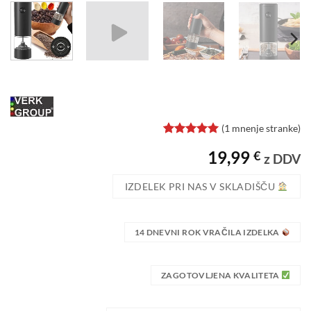
(
1
mnenje stranke)
Ocenjeno z
1
19,99
€
5
od 5 na
z DDV
podlagi
ocene
IZDELEK PRI NAS V SKLADIŠČU
stranke
14 DNEVNI ROK VRAČILA IZDELKA
ZAGOTOVLJENA KVALITETA