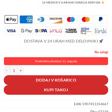
12 MESECEV GARANCIJSKEGA SERVISA
DOSTAVA V 24 URAH MED DELOVNIKI
Na zalogi
Predvidena dostava: 11. avgusta
Brezžični nastavljiv LED električni mlinček za sol in poper črn količin
DODAJ V KOŠARICO
KUPI TAKOJ
EAN:
5907451354667
Šifra:
07229