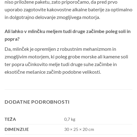
niso priložene paketu, zato priporočamo, da pred prvo
uporabo zagotovite kakovostne alkalne baterije za optimalno
in dolgotrajno delovanje zmogljivega motorja.
Ali lahko v mlinčku meljem tudi druge začimbe poleg soli in
popra?
Da, mlinček je opremljen z robustnim mehanizmom in
zmogljivim motorjem, ki poleg grobe morske ali kamene soli
ter popra učinkovito melje tudi druge suhe začimbe in
eksotične mešanice začimb podobne velikosti.
DODATNE PODROBNOSTI
TEŽA
0,7 kg
DIMENZIJE
30 × 25 × 20 cm