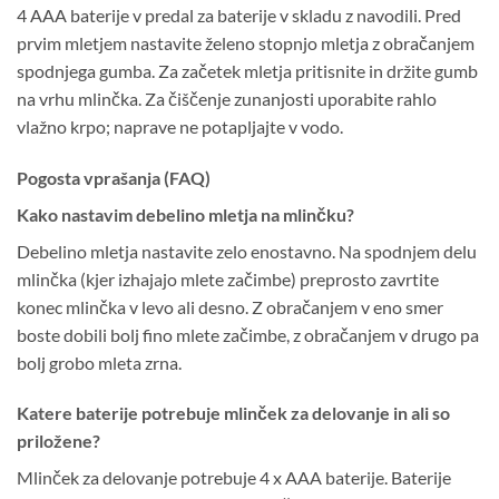
4 AAA baterije v predal za baterije v skladu z navodili. Pred
prvim mletjem nastavite želeno stopnjo mletja z obračanjem
spodnjega gumba. Za začetek mletja pritisnite in držite gumb
na vrhu mlinčka. Za čiščenje zunanjosti uporabite rahlo
vlažno krpo; naprave ne potapljajte v vodo.
Pogosta vprašanja (FAQ)
Kako nastavim debelino mletja na mlinčku?
Debelino mletja nastavite zelo enostavno. Na spodnjem delu
mlinčka (kjer izhajajo mlete začimbe) preprosto zavrtite
konec mlinčka v levo ali desno. Z obračanjem v eno smer
boste dobili bolj fino mlete začimbe, z obračanjem v drugo pa
bolj grobo mleta zrna.
Katere baterije potrebuje mlinček za delovanje in ali so
priložene?
Mlinček za delovanje potrebuje 4 x AAA baterije. Baterije