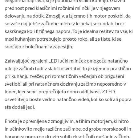
elegantna naprava, ki je popolna za vsako kuhinjo. Glavna
prednost pred klasičnimi ročnimi mlinčki je v njegovem
delovanju na dotik. Zmogljiv, a izjemno tih motor poskrbi, da
so vaše najljubše začimbe mlete v le nekaj sekundah, brez
kakršnega koli fizičnega napora. To je idealna rešitev za vse, ki
med kuhanjem potrebujejo prosto roko, ali za tiste, ki se
soočajo z bolečinami v zapestjih.
Zahvaljujoč vgrajeni LED lučki mlinček omogoča natančno
mletje začimb tudi v slabši osvetlitvi. To je izjemno praktično
pri kuhanju zvečer, pri romantičnih večerjah ob prigušeni
svetlobi ali pri natančnem doziranju začimb neposredno v
lonec, kjer senci preprečujeta dobro vidljivost. Z LED
osvetlitvijo boste vedno natančno videli, koliko soli ali popra
ste dodali jedi.
Enota je opremljena z zmogljivim, a tihim motorjem, ki hitro
in učinkovito melje različne začimbe, od grobe morske soli in
barvnega popra do drugih suhih eksotičnih mešanic začimb.