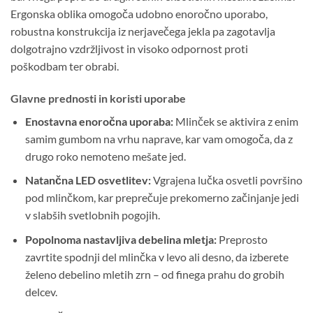
Ergonska oblika omogoča udobno enoročno uporabo,
robustna konstrukcija iz nerjavečega jekla pa zagotavlja
dolgotrajno vzdržljivost in visoko odpornost proti
poškodbam ter obrabi.
Glavne prednosti in koristi uporabe
Enostavna enoročna uporaba:
Mlinček se aktivira z enim
samim gumbom na vrhu naprave, kar vam omogoča, da z
drugo roko nemoteno mešate jed.
Natančna LED osvetlitev:
Vgrajena lučka osvetli površino
pod mlinčkom, kar preprečuje prekomerno začinjanje jedi
v slabših svetlobnih pogojih.
Popolnoma nastavljiva debelina mletja:
Preprosto
zavrtite spodnji del mlinčka v levo ali desno, da izberete
želeno debelino mletih zrn – od finega prahu do grobih
delcev.