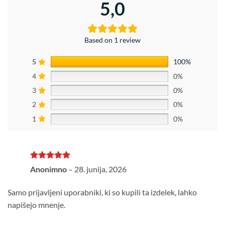
5,0
Based on 1 review
5
100%
4
0%
3
0%
2
0%
1
0%
Ocenjeno
5
Anonimno
–
28. junija, 2026
od 5
Samo prijavljeni uporabniki, ki so kupili ta izdelek, lahko
napišejo mnenje.