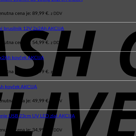
enutna cena je: 89,99 €.
z DDV
i brusilnik 12V 2x2Ah AKCIJA
enutna cena je: 54,99 €.
z DDV
2x2Ah kovček AKCIJA
enutna cena je: 69,99 €.
z DDV
Ah kovček AKCIJA
enutna cena je: 49,99 €.
z DDV
ščenje USB 23cm UV LED zlat AKCIJA
enutna cena je: 34,99 €.
z DDV