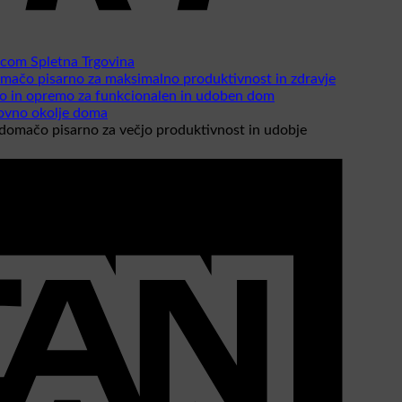
com Spletna Trgovina
omačo pisarno za maksimalno produktivnost in zdravje
vo in opremo za funkcionalen in udoben dom
lovno okolje doma
domačo pisarno za večjo produktivnost in udobje