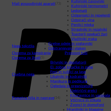
Kuhinjski časovniki
Mali gospodinjski aparati
(73)
Kuhinjski termometri
Ledomati
Odganjalci in repelenti
Odpirači vina
Penilci mleka
Strgalniki in rezalniki
Toasterji opekači žari
Vlažilniki zraka
Grelne odeje in vzglavniki
Nega tekstila
(7)
Odstranjevalci vlaken
Oprema za kampiranje
Prenosni tuši
(2)
Oprema za živali
(5)
Brivniki in depilatorji
El. zobne krtačke in prhe
Feni in sušilci za lase
Osebna nega
(43)
Likalniki in kodralniki
Manikura in pedikura
Ogledala in organizatorji
Električni grelci
Ključavnice in varovala
Pametna hiša in naprave
(14)
Vtičnice in stikala
Zvonci in domofoni
Hranilniki in blagajne