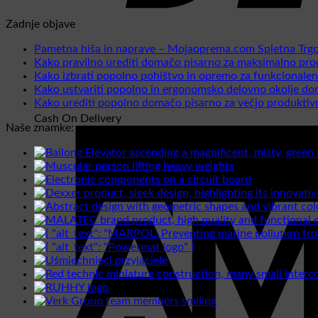
Zadnje objave
Pametna hiša in naprave – Mojaoprema.com Spletna Trg
Kako pravilno urediti domačo pisarno za maksimalno prod
Kako izbrati popolno pohištvo in opremo za funkcionale
Kako ustvariti popolno in ergonomsko delovno okolje d
Kako urediti popolno domačo pisarno za večjo produktiv
Cash On Delivery
Naše znamke: