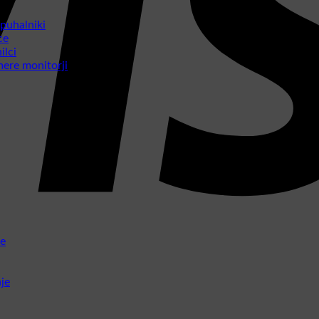
 puhalniki
ce
ilci
mere monitorji
je
je