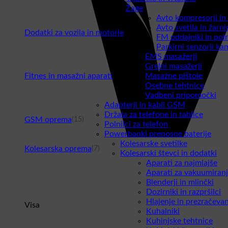
Žage
Avto kompresorji in
Avto svetila in žarni
Dodatki za vozila in motorje
(13)
FM oddajniki in poln
Parkirni senzorji ka
EMS masažerji
Grelni masažerji
Fitnes in masažni aparati
Masažne pištole
(31)
Osebne tehtnice
Vadbeni pripomočki
Adapterji in kabli GSM
Držala za telefone in tablice
GSM oprema
(15)
Polnilci za telefon
Powerbanki prenosne baterije
Kolesarske svetilke
Kolesarska oprema
(7)
Kolesarski števci in dodatki
Aparati za najmlajše
Aparati za vakuumiran
Blenderji in mlinčki
Dozirniki in razpršilci
Hlajenje in prezračevan
Visa
Kuhalniki
Kuhinjske tehtnice