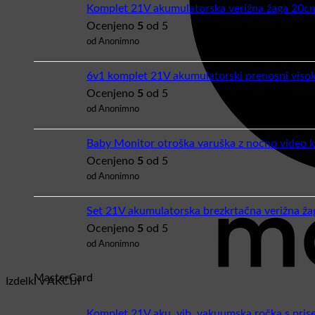
Komplet 21V akumulatorska verižna žaga 20c
Ocenjeno
5
od 5
od Anonimno
6v1 komplet 21V akumulatorski prenosni visoko
Ocenjeno
5
od 5
od Anonimno
Baby Monitor otroška varuška z nočno video 
Ocenjeno
5
od 5
od Anonimno
Set 21V akumulatorska brezkrtačna verižna 
Ocenjeno
5
od 5
od Anonimno
MasterCard
Izdelki v AKCIJI
Komplet 21V aku. vib. vakuumska ročka s p