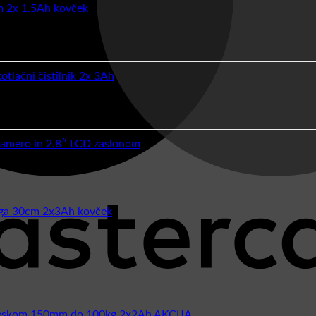
m 2x 1.5Ah kovček
tlačni čistilnik 2x 3Ah
kamero in 2.8″ LCD zaslonom
žaga 30cm 2x3Ah kovček
riseskom 150mm do 100kg 2x2Ah AKCIJA