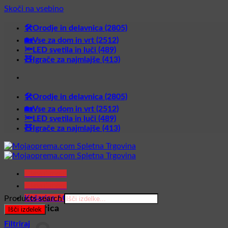
Skoči na vsebino
🛠️Orodje in delavnica (2805)
🏡Vse za dom in vrt (2512)
🔦LED svetila in luči (489)
🧸Igrače za najmlajše (413)
🛠️Orodje in delavnica (2805)
🏡Vse za dom in vrt (2512)
🔦LED svetila in luči (489)
🧸Igrače za najmlajše (413)
Glavni meni
Glavni meni
Košarica /
0,00
€
Products search
Košarica
Išči izdelek
Filtriraj