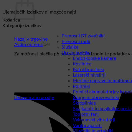
Ujemajočih izdelkov ni mogoče najti.
Košarica
Kategorije izdelkov
Prenosni BT zvočniki
Nazaj v trgovino
Prenosni radii
Avdio oprema
(14)
Slušalke
Ure in budilke
Za možnost plačila po povzetju COD izpolnite podatke v c
Endoskopske kamere
Kosilnice
Kotni brusilniki
Laserski nivelirji
Merilne naprave in multimetr
Polirniki
Polnilci akumulatorjev in pol
Delavnica in orodje
Škarje in obrezovalniki
(42)
Škropilnice
Spajkalnik in spajkalne posta
Toplotni feni
Vakuumski vibratorji
Varilni aparati
Vijačniki in vrtalniki