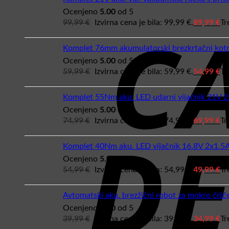
Ocenjeno
5.00
od 5
99,99
€
Izvirna cena je bila: 99,99 €.
89,99
€
Tr
Komplet 76mm akumulatorski brezkrtačni kotn
Ocenjeno
5.00
od 5
59,99
€
Izvirna cena je bila: 59,99 €.
54,99
€
Tr
Komplet 55Nm aku. LED udarni vijačnik 21V 
Ocenjeno
5.00
od 5
74,99
€
Izvirna cena je bila: 74,99 €.
69,99
€
Tr
Komplet 40Nm aku. LED vijačnik 16.8V 2x1.5
Ocenjeno
5.00
od 5
54,99
€
Izvirna cena je bila: 54,99 €.
49,99
€
Tr
Avtomatski aku. brezžični robot za mokro či
Ocenjeno
5.00
od 5
39,99
€
Izvirna cena je bila: 39,99 €.
34,99
€
Tr