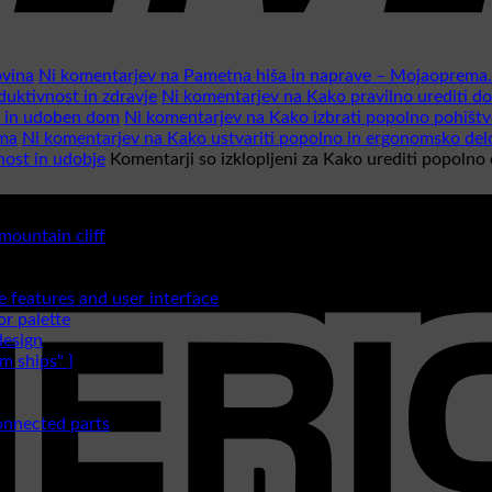
ovina
Ni komentarjev
na Pametna hiša in naprave – Mojaoprema.
uktivnost in zdravje
Ni komentarjev
na Kako pravilno urediti d
n in udoben dom
Ni komentarjev
na Kako izbrati popolno pohišt
oma
Ni komentarjev
na Kako ustvariti popolno in ergonomsko de
nost in udobje
Komentarji so izklopljeni
za Kako urediti popolno 