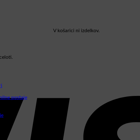
V košarici ni izdelkov.
eloti.
i
nilne postaje
je