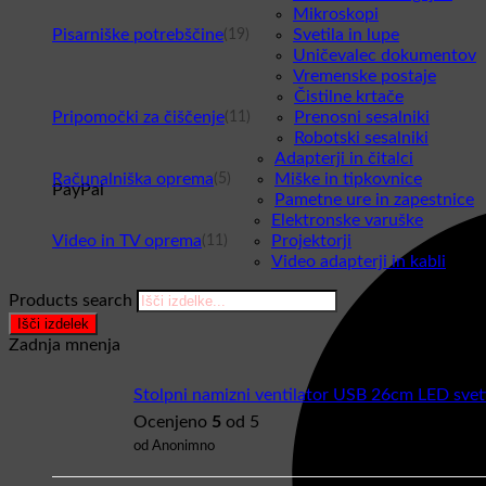
Mikroskopi
Pisarniške potrebščine
Svetila in lupe
(19)
Uničevalec dokumentov
Vremenske postaje
Čistilne krtače
Pripomočki za čiščenje
Prenosni sesalniki
(11)
Robotski sesalniki
Adapterji in čitalci
Računalniška oprema
Miške in tipkovnice
(5)
PayPal
Pametne ure in zapestnice
Elektronske varuške
Video in TV oprema
Projektorji
(11)
Video adapterji in kabli
Products search
Išči izdelek
Zadnja mnenja
Stolpni namizni ventilator USB 26cm LED svet
Ocenjeno
5
od 5
od Anonimno