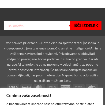
Products
IŠČI IZDELEK
search
Vse pravice pridržane. Celotna vsebina spletne strani (besedila in
videoposnetki) je ustvarjena s pomočjo umetne inteligence (AI) in je
zaščitena z avtorskimi pravicami. Prizadevamo si objavljati
izključno preverjene, točne podatke in slikovno gradivo. Zaradi
narave AI tehnologije pa ne moremo v celoti jamčiti za popolno
brezhibnost vseh informacij. Če na strani odkrijete napake ali
pomanjkljivosti, nas prosim obvestite. Napako bomo odpravili v
najkrajšem možnem času.
Visa
PayPal
MasterCard
Cash
American
Bank
Credi
On
Express
Transfer
Card
Cenimo vašo zasebnost!
Dinners
Discover
Maestro
MasterCard
Visa
Visa
West
Delivery
Club
2
2
Electron
Unio
Apple
Cash
Credit
Google
PayPal
Stripe
Googl
Z nadaljevanjem uporabe naše spletne trgovine, se strinjate z