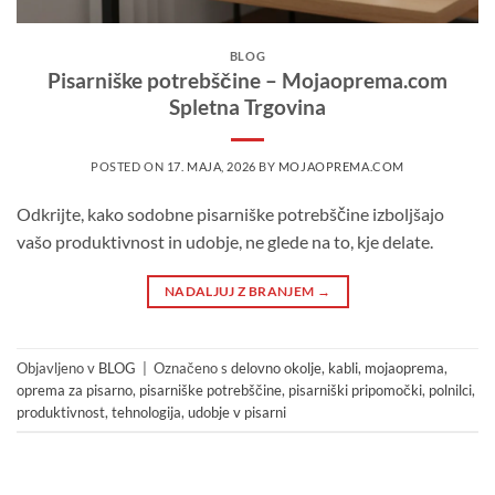
BLOG
Pisarniške potrebščine – Mojaoprema.com
Spletna Trgovina
POSTED ON
17. MAJA, 2026
BY
MOJAOPREMA.COM
Odkrijte, kako sodobne pisarniške potrebščine izboljšajo
vašo produktivnost in udobje, ne glede na to, kje delate.
NADALJUJ Z BRANJEM
→
Objavljeno v
BLOG
|
Označeno s
delovno okolje
,
kabli
,
mojaoprema
,
oprema za pisarno
,
pisarniške potrebščine
,
pisarniški pripomočki
,
polnilci
,
produktivnost
,
tehnologija
,
udobje v pisarni