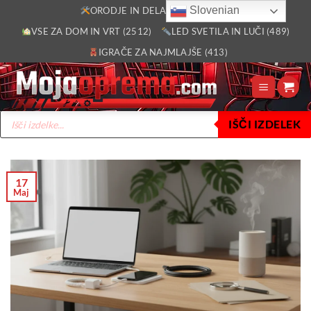
Skoči
Slovenian
ORODJE IN DELAVNICA (2805)
na
VSE ZA DOM IN VRT (2512)
LED SVETILA IN LUČI (489)
vsebino
IGRAČE ZA NAJMLAJŠE (413)
Products
IŠČI IZDELEK
search
17
Maj