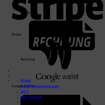
Invoice
Stripe
Rechung
Straža
Google Wallet
info@mojaoprema.com
24/7
069 731 944