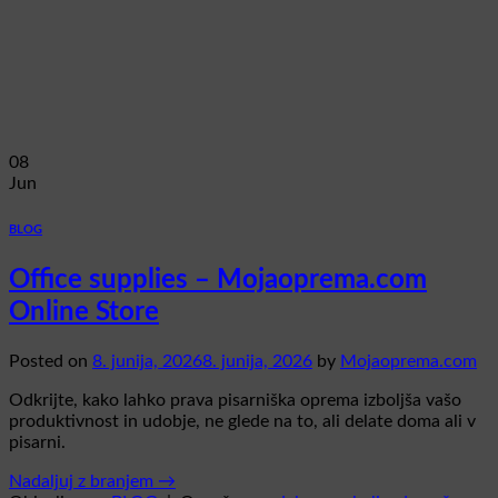
08
Jun
BLOG
Office supplies – Mojaoprema.com
Online Store
Posted on
8. junija, 2026
8. junija, 2026
by
Mojaoprema.com
Odkrijte, kako lahko prava pisarniška oprema izboljša vašo
produktivnost in udobje, ne glede na to, ali delate doma ali v
pisarni.
Nadaljuj z branjem
→