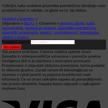
Odkrijte, kako sodobne pisarniške potrebščine izboljšajo vašo
produktivnost in udobje, ne glede na to, kje delate.
Nadaljuj z branjem
→
Objavljeno v
BLOG
|
Označeno s
delovno okolje
,
kabli
,
mojaoprema
,
oprema za pisarno
,
pisarniške potrebščine
,
pisarniški pripomočki
,
polnilci
,
produktivnost
,
tehnologija
,
udobje v pisarni
Products search
Išči izdelek
Vse pravice pridržane. Celotna vsebina spletne strani
(besedila in videoposnetki) je ustvarjena s pomočjo umetne
inteligence (AI) in je zaščitena z avtorskimi pravicami.
Prizadevamo si objavljati izključno preverjene, točne podatke
in slikovno gradivo. Zaradi narave AI tehnologije pa ne
moremo v celoti jamčiti za popolno brezhibnost vseh
informacij. Če na strani odkrijete napake ali pomanjkljivosti,
nas prosim obvestite. Napako bomo odpravili v najkrajšem
možnem času.