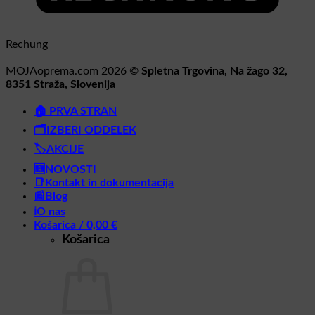
Rechung
MOJAoprema.com 2026 ©
Spletna Trgovina, Na žago 32,
8351 Straža, Slovenija
🏠 PRVA STRAN
🗂️IZBERI ODDELEK
🏷️AKCIJE
🆕NOVOSTI
📑Kontakt in dokumentacija
📰Blog
ℹ️O nas
Košarica /
0,00
€
Košarica