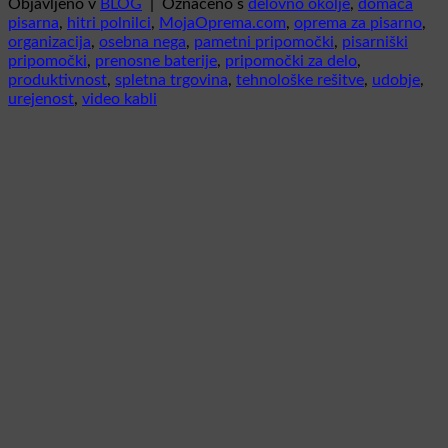
Objavljeno v
BLOG
|
Označeno s
delovno okolje
,
domača
pisarna
,
hitri polnilci
,
MojaOprema.com
,
oprema za pisarno
,
organizacija
,
osebna nega
,
pametni pripomočki
,
pisarniški
pripomočki
,
prenosne baterije
,
pripomočki za delo
,
produktivnost
,
spletna trgovina
,
tehnološke rešitve
,
udobje
,
urejenost
,
video kabli