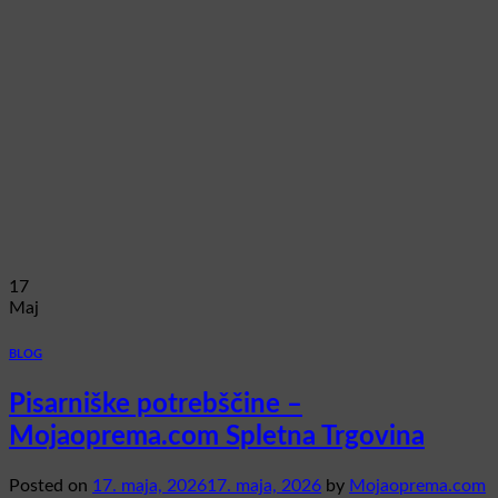
17
Maj
BLOG
Pisarniške potrebščine –
Mojaoprema.com Spletna Trgovina
Posted on
17. maja, 2026
17. maja, 2026
by
Mojaoprema.com