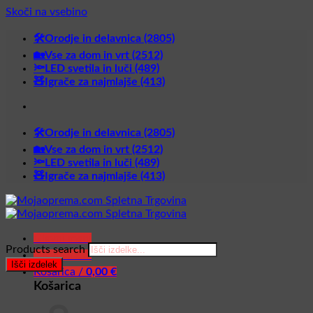
Skoči na vsebino
🛠️Orodje in delavnica (2805)
🏡Vse za dom in vrt (2512)
🔦LED svetila in luči (489)
🧸Igrače za najmlajše (413)
🛠️Orodje in delavnica (2805)
🏡Vse za dom in vrt (2512)
🔦LED svetila in luči (489)
🧸Igrače za najmlajše (413)
Glavni meni
Products search
Glavni meni
Išči izdelek
Košarica /
0,00
€
Košarica