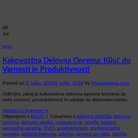
09
Jul
BLOG
Kakovostna Delovna Oprema: Ključ do
Varnosti in Produktivnosti
Posted on
9. julija, 2026
9. julija, 2026
by
Mojaoprema.com
Odkrijte, zakaj je kakovostna delovna oprema bistvena za
vašo varnost, produktivnost in udobje na delovnem mestu.
Nadaljuj z branjem
→
Objavljeno v
BLOG
|
Označeno s
delovna oblačila
,
delovna
oprema
,
delovno okolje
,
mojaoprema
,
orodje
,
osebna
varovalna oprema
,
OVO
,
produktivnost
,
profesionalna
oprema
,
spletna trgovina
,
udobje
,
varnost pri delu
,
zaščita