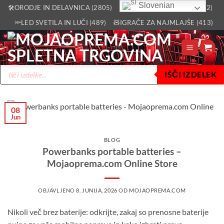
Skoči
Slovenian
🛠️ORODJE IN DELAVNICA (2805)
🏡VSE ZA DOM IN VRT (2512)
na
🔦LED SVETILA IN LUČI (489)
🧸IGRAČE ZA NAJMLAJŠE (413)
vsebino
Products
IŠČI IZDELEK
search
08
Jun
BLOG
Powerbanks portable batteries –
Mojaoprema.com Online Store
OBJAVLJENO
8. JUNIJA, 2026
OD
MOJAOPREMA.COM
Nikoli več brez baterije: odkrijte, zakaj so prenosne baterije