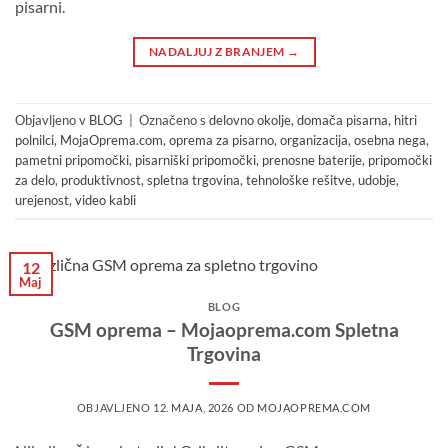
pisarni.
NADALJUJ Z BRANJEM
→
Objavljeno v
BLOG
|
Označeno s
delovno okolje
,
domača pisarna
,
hitri
polnilci
,
MojaOprema.com
,
oprema za pisarno
,
organizacija
,
osebna nega
,
pametni pripomočki
,
pisarniški pripomočki
,
prenosne baterije
,
pripomočki
za delo
,
produktivnost
,
spletna trgovina
,
tehnološke rešitve
,
udobje
,
urejenost
,
video kabli
12
Maj
BLOG
GSM oprema – Mojaoprema.com Spletna
Trgovina
OBJAVLJENO
12. MAJA, 2026
OD
MOJAOPREMA.COM