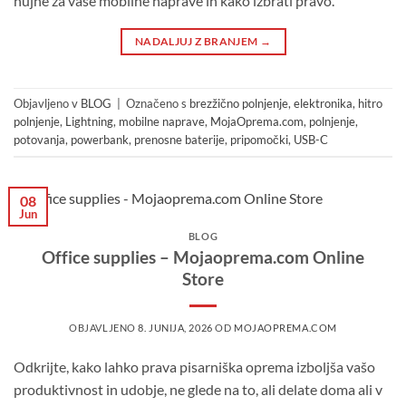
nujne za vaše mobilne naprave in kako izbrati pravo.
NADALJUJ Z BRANJEM
→
Objavljeno v
BLOG
|
Označeno s
brezžično polnjenje
,
elektronika
,
hitro
polnjenje
,
Lightning
,
mobilne naprave
,
MojaOprema.com
,
polnjenje
,
potovanja
,
powerbank
,
prenosne baterije
,
pripomočki
,
USB-C
08
Jun
BLOG
Office supplies – Mojaoprema.com Online
Store
OBJAVLJENO
8. JUNIJA, 2026
OD
MOJAOPREMA.COM
Odkrijte, kako lahko prava pisarniška oprema izboljša vašo
produktivnost in udobje, ne glede na to, ali delate doma ali v