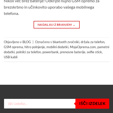
Nikoli več brez baterije! Odkrijte nujno GSM opremo za
brezskrbno in učinkovito uporabo vašega mobilnega
telefona.
NADALJUJ Z BRANJEM
→
Objavljeno v
BLOG
|
Označeno s
bluetooth zvočniki
,
držala za telefon
,
GSM oprema
,
hitro polnjenje
,
mobilni dodatki
,
MojaOprema.com
,
pametni
dodatki
,
polnilci za telefon
,
powerbank
,
prenosne baterije
,
selfie stick
,
USB kabli
Products
IŠČI IZDELEK
search