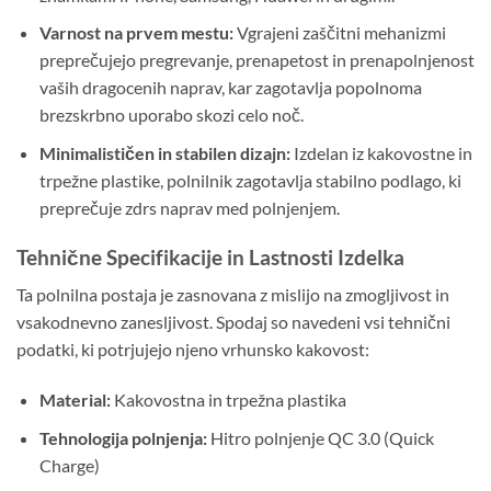
Varnost na prvem mestu:
Vgrajeni zaščitni mehanizmi
preprečujejo pregrevanje, prenapetost in prenapolnjenost
vaših dragocenih naprav, kar zagotavlja popolnoma
brezskrbno uporabo skozi celo noč.
Minimalističen in stabilen dizajn:
Izdelan iz kakovostne in
trpežne plastike, polnilnik zagotavlja stabilno podlago, ki
preprečuje zdrs naprav med polnjenjem.
Tehnične Specifikacije in Lastnosti Izdelka
Ta polnilna postaja je zasnovana z mislijo na zmogljivost in
vsakodnevno zanesljivost. Spodaj so navedeni vsi tehnični
podatki, ki potrjujejo njeno vrhunsko kakovost:
Material:
Kakovostna in trpežna plastika
Tehnologija polnjenja:
Hitro polnjenje QC 3.0 (Quick
Charge)