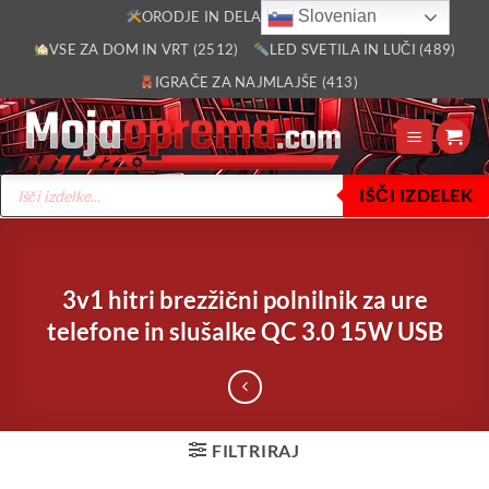
Skoči
Slovenian
ORODJE IN DELAVNICA (2805)
na
VSE ZA DOM IN VRT (2512)
LED SVETILA IN LUČI (489)
vsebino
IGRAČE ZA NAJMLAJŠE (413)
Products
IŠČI IZDELEK
search
3v1 hitri brezžični polnilnik za ure
telefone in slušalke QC 3.0 15W USB
FILTRIRAJ