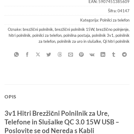
EAN:
5907451385609
Šifra:
04147
Kategorija:
Polnilci za telefon
Oznake:
brezžični polnilnik
,
brezžični polnilnik 15W
,
brezžično polnjenje
,
hitri polnilnik
,
polnilci za telefon
,
polnilna postaja
,
polnilnik 3v1
,
polnilnik
za telefon
,
polnilnik za uro in slušalke
,
Qi hitri polnilnik
OPIS
3v1 Hitri Brezžični Polnilnik za Ure,
Telefone in Slušalke QC 3.0 15W USB –
Poslovite se od Nereda s Kabli