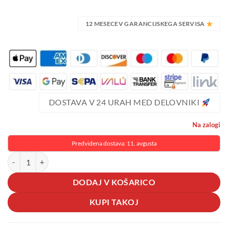
12 MESECEV GARANCIJSKEGA SERVISA
DOSTAVA V 24 URAH MED DELOVNIKI
Na zalogi
Predvidena dostava: 11. avgusta
3v1 hitri brezžični polnilnik za ure telefone in slušalke QC 3.0 15W U
DODAJ V KOŠARICO
KUPI TAKOJ