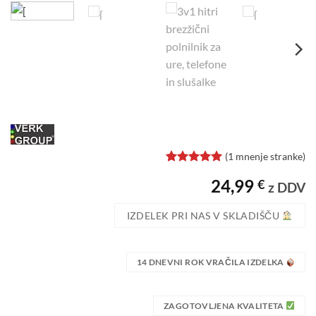
(
1
mnenje stranke)
Ocenjeno z
1
24,99
€
5
od 5 na
z DDV
podlagi
ocene
IZDELEK PRI NAS V SKLADIŠČU
stranke
14 DNEVNI ROK VRAČILA IZDELKA
ZAGOTOVLJENA KVALITETA