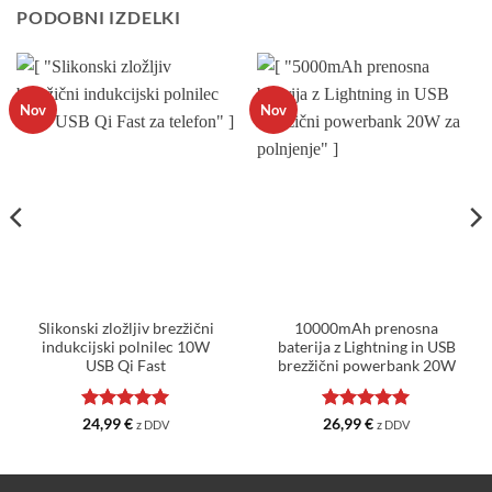
PODOBNI IZDELKI
Nov
Nov
Slikonski zložljiv brezžični
10000mAh prenosna
indukcijski polnilec 10W
baterija z Lightning in USB
USB Qi Fast
brezžični powerbank 20W
Ocenjeno
5
Ocenjeno
5
24,99
€
26,99
€
z DDV
z DDV
od 5
od 5