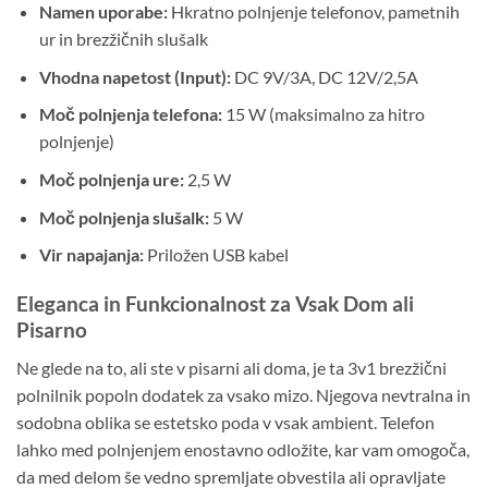
Namen uporabe:
Hkratno polnjenje telefonov, pametnih
ur in brezžičnih slušalk
Vhodna napetost (Input):
DC 9V/3A, DC 12V/2,5A
Moč polnjenja telefona:
15 W (maksimalno za hitro
polnjenje)
Moč polnjenja ure:
2,5 W
Moč polnjenja slušalk:
5 W
Vir napajanja:
Priložen USB kabel
Eleganca in Funkcionalnost za Vsak Dom ali
Pisarno
Ne glede na to, ali ste v pisarni ali doma, je ta 3v1 brezžični
polnilnik popoln dodatek za vsako mizo. Njegova nevtralna in
sodobna oblika se estetsko poda v vsak ambient. Telefon
lahko med polnjenjem enostavno odložite, kar vam omogoča,
da med delom še vedno spremljate obvestila ali opravljate