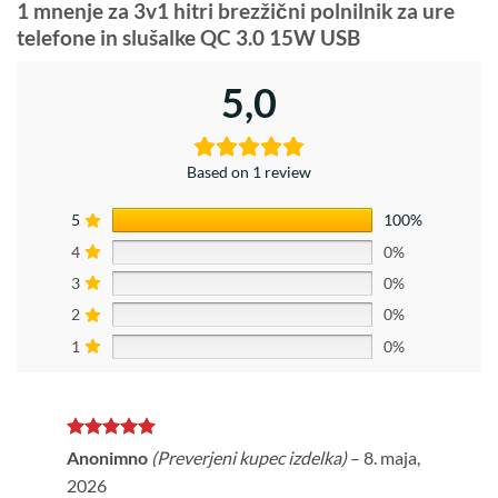
1 mnenje za
3v1 hitri brezžični polnilnik za ure
telefone in slušalke QC 3.0 15W USB
5,0
Based on 1 review
5
100%
4
0%
3
0%
2
0%
1
0%
Ocenjeno
5
Anonimno
(Preverjeni kupec izdelka)
–
8. maja,
od 5
2026