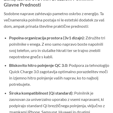
Glavne Prednosti
Sodobne naprave zahtevajo pametno oskrbo z energijo. Ta
večnamenska polnilna postaja ni le estetski dodatek za vaš
dom, ampak prinaša številne praktične prednosti:
Popolna organizacija prostora (3v1 dizajn):
Združite tri
polnilnike v enega. Z eno samo napravo boste napolnili
svoj telefon, uro in slušalke hkrati ter se trajno znebili
nepotrebne gneče s kabli.
Bliskovito hitro polnjenje QC 3.0:
Podpora za tehnologijo
Quick Charge 3.0 zagotavlja optimalno porazdelitev moči
in izjemno hitro polnjenje vaših naprav, ko to najbolj
potrebujete.
Široka kompatibilnost (Qi standard):
Polnilnik je
zasnovan za univerzalno uporabo z vsemi napravami, ki
podpirajo standard Qi brezžičnega polnjenja, vključno z
znamkami iPhone, Samsung, Huawei in drugimi.