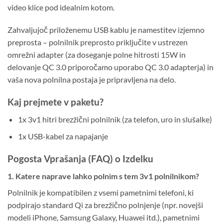
video klice pod idealnim kotom.
Zahvaljujoč priloženemu USB kablu je namestitev izjemno
preprosta – polnilnik preprosto priključite v ustrezen
omrežni adapter (za doseganje polne hitrosti 15W in
delovanje QC 3.0 priporočamo uporabo QC 3.0 adapterja) in
vaša nova polnilna postaja je pripravljena na delo.
Kaj prejmete v paketu?
1x 3v1 hitri brezžični polnilnik (za telefon, uro in slušalke)
1x USB-kabel za napajanje
Pogosta Vprašanja (FAQ) o Izdelku
1. Katere naprave lahko polnim s tem 3v1 polnilnikom?
Polnilnik je kompatibilen z vsemi pametnimi telefoni, ki
podpirajo standard Qi za brezžično polnjenje (npr. novejši
modeli iPhone, Samsung Galaxy, Huawei itd.), pametnimi