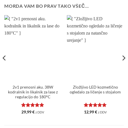
MORDA VAM BO PRAV TAKO VŠEČ…
2v1 prenosni aku. 38W
Zložljivo LED kozmetično
kodralnik in likalnik za lase z
ogledalo za ličenje s stojalom
regulacijo do 180°C
Ocenjeno
5
Ocenjeno
5
29,99
€
12,99
€
z DDV
z DDV
od 5
od 5