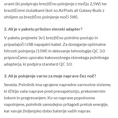
urami (ki podpirajo brezžično polnjenje z močjo 2,5W) ter
brezžičnimi slušalkami (kot so AirPods ali Galaxy Buds z
ohišjem za brezžično polnjenje moči 5W).
2. Ali je v paketu priložen stenski adapter?
V paketu prejmete 3v1 brezžično polnilno postajo in
pripadajoči USB napajalni kabel. Za doseganje optimalne
hitrosti polnjenja (15W) in delovanje tehnologije QC 3.0
priporočamo uporabo kakovostnega stenskega polnilnega
adapterja, ki podpira standard QC 3.0.
3. Ali je polnjenje varno za moje naprave čez noč?
Seveda. Polnilnik ima vgrajene napredne varnostne sisteme,
ki ščitijo vaše naprave pred prenapetostjo, prekomernim
tokom in pregrevanjem. Ko so naprave popolnoma
napolnjene, polnilnik samodejno prilagodi pretok energije,
kar varuje življenjsko dobo baterije vaših naprav.