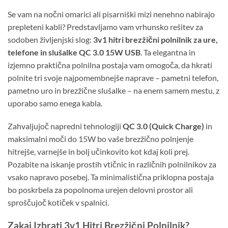
Se vam na nočni omarici ali pisarniški mizi nenehno nabirajo
prepleteni kabli? Predstavljamo vam vrhunsko rešitev za
sodoben življenjski slog:
3v1 hitri brezžični polnilnik za ure,
telefone in slušalke QC 3.0 15W USB
. Ta elegantna in
izjemno praktična polnilna postaja vam omogoča, da hkrati
polnite tri svoje najpomembnejše naprave – pametni telefon,
pametno uro in brezžične slušalke – na enem samem mestu, z
uporabo samo enega kabla.
Zahvaljujoč napredni tehnologiji
QC 3.0 (Quick Charge)
in
maksimalni moči do 15W bo vaše brezžično polnjenje
hitrejše, varnejše in bolj učinkovito kot kdaj koli prej.
Pozabite na iskanje prostih vtičnic in različnih polnilnikov za
vsako napravo posebej. Ta minimalistična priklopna postaja
bo poskrbela za popolnoma urejen delovni prostor ali
sproščujoč kotiček v spalnici.
Zakaj Izbrati 3v1 Hitri Brezžični Polnilnik?